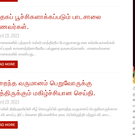
த்தகப் பூச்சிகளாக்கப்படும் பாடசாலை
ணவர்கள்.
pril 29, 2023
ாலைகளில் புத்தகக் கல்வி மாத்திரமே போதுமானது என கல்வியலாளர்கள்
ைப்பதன் காரணத்தினாலேயே பல்துறை தகமைகொண்ட மாணவர்களை
ாலைகளில் காண்பது...
AD MORE
றைந்த வருமானம் பெறுவோருக்கு
அ
த்திருக்கும் மகிழ்ச்சியான செய்தி.
க
எ
pril 29, 2023
வின் நிதியுதவியின் கீழ் கொழும்பில் குறைந்த வருமானம் பெறுவோருக்காக
ய வீடமைப்பு திட்டங்களை நிர்மாணிக்க நகர அபிவிருத்தி மற்றும் வீடமை...
வ
ப
AD MORE
எ