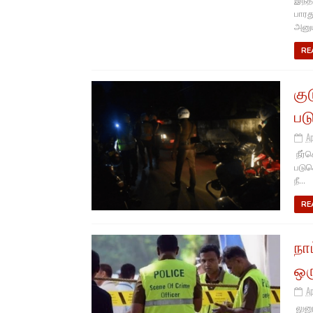
இந்த
பாரத
அனுப
RE
கு
ப
A
நீர்
படுக
நீ...
RE
நாட
ஒர
A
லுனு