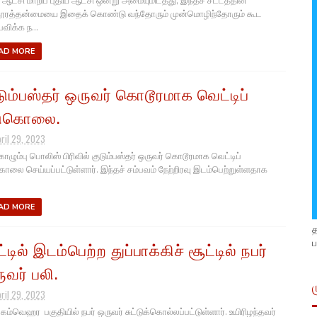
 ஆட்சி மாறிப் புதிய ஆட்சி ஒன்று அமையுமிடத்து, இந்தச் சட்டத்தின்
ூரத்தன்மையை இதைக் கொண்டு வந்தோரும் முன்மொழிந்தோரும் கூட
விக்க ந...
AD MORE
டும்பஸ்தர் ஒருவர் கொடூரமாக வெட்டிப்
டுகொலை.
pril 29, 2023
கொழும்பு பொலிஸ் பிரிவில் குடும்பஸ்தர் ஒருவர் கொடூரமாக வெட்டிப்
ொலை செய்யப்பட்டுள்ளார். இந்தச் சம்பவம் நேற்றிரவு இடம்பெற்றுள்ளதாக
AD MORE
ப
்டில் இடம்பெற்ற துப்பாக்கிச் சூட்டில் நபர்
ுவர் பலி.
pril 29, 2023
கம்வெஹர பகுதியில் நபர் ஒருவர் சுட்டுக்கொல்லப்பட்டுள்ளார். உயிரிழந்தவர்