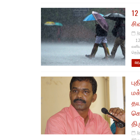
12
சி
A
12 ம
வளிம
தெற்க
RE
பு
மக
தய
கொ
திர
A