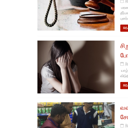
Ap
மரண 
தீர்
புனர
RE
சி
போ
Ap
யாழ்
விடு
RE
வவ
ச
Ap