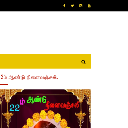
22ம் ஆண்டு நினைவஞ்சலி.