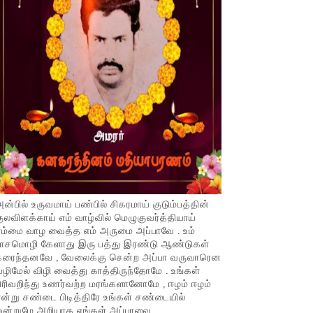
ன்பில் உருவமாய் பண்பில் சிகரமாய் குடும்பத்தின்
ுலவிளக்காய் எம் வாழ்வில் மெழுகுவர்த்தியாய்
ம்மை வாழ வைத்த எம் அருமை அப்பாவே . உம்
பாசமொழி கேளாது இரு பத்து இரண்டு ஆண்டுகள்
கரைந்தனவே , வேலைக்கு சென்ற அப்பா வருவாரென
ழிமேல் விழி வைத்து காத்திருந்தோமே . உங்கள்
ிரிவறிந்து உணர்வற்ற மரங்களானோமே , ஈழம் ஈழம்
ன்று சண்டை பிடித்திரே உங்கள் சண்டையில்
ஒன்றுமே அறியாத எங்கள் அப்பாவை