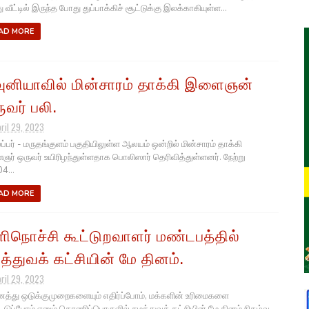
வீட்டில் இருந்த போது துப்பாக்கிச் சூட்டுக்கு இலக்காகியுள்ள...
AD MORE
ுனியாவில் மின்சாரம் தாக்கி இளைஞன்
ுவர் பலி.
pril 29, 2023
ப்பர் - மருதங்குளம் பகுதியிலுள்ள ஆலயம் ஒன்றில் மின்சாரம் தாக்கி
ர் ஒருவர் உயிரிழந்துள்ளதாக பொலிஸார் தெரிவித்துள்ளனர். நேற்று
4...
AD MORE
ளிநொச்சி கூட்டுறவாளர் மண்டபத்தில்
த்துவக் கட்சியின் மே தினம்.
pril 29, 2023
்து ஒடுக்குமுறைகளையும் எதிர்ப்போம், மக்களின் உரிமைகளை