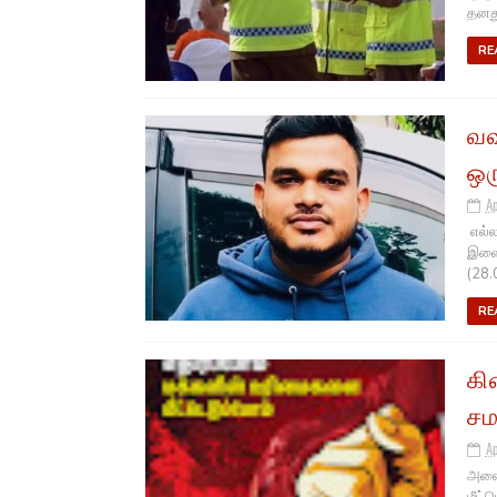
தனது 
RE
வவ
ஒர
A
எல்ல
இளைஞ
(28.0
RE
கி
சம
A
அனைத