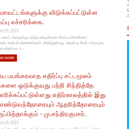
ப
 மாவட்டங்களுக்கு விடுக்கப்பட்டுள்ள
அ
வப்பு எச்சரிக்கை.
pril 29, 2023
ாவட்டங்களுக்கு பலத்த மழைக்கான சிவப்பு எச்சரிக்கை
ண்டலவியல் திணைக்களம் விடுத்துள்ளது. அதன்படி மேல், சப்ரகமுவ,
ு மற்றும் வடம...
AD MORE
திய பயங்கரவாத எதிர்ப்பு சட்டமூலம்
்களை ஒடுக்குவது பற்றி சிந்தித்தே
ாரிக்கப்பட்டுள்ளது எதிர்காலத்தில் இது
ண்டுவந்தோரையும் ஆதரித்தோரையும்
ுப்பித்தாக்கும் - மு.சந்திரகுமார்.
pril 29, 2023