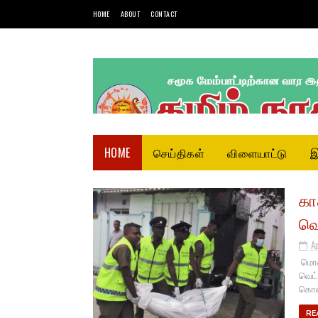
HOME
ABOUT
CONTACT
HOME
செய்திகள்
விளையாட்டு
இ
கா
வெ
A
மொனர
வெட்
கொண்ட
RE