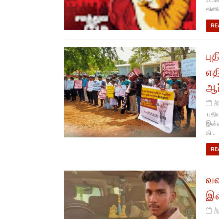
மீட்
கிளி
RE
பு
எத
ஆர்
A
புதி
இன்ற
கி...
RE
வவ
இ
Ap