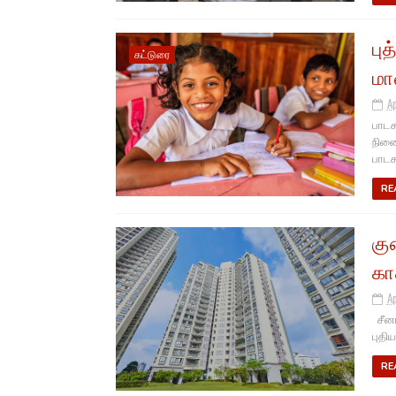
பு
கட்டுரை
மா
A
பாடச
நின
பாடச
RE
கு
கா
A
சீனா
புதி
RE