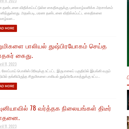
ril 11, 2023
தண்டனை விதிக்கப்பட்டுள்ள கைதிகளுக்கு புனர்வாழ்வளிக்க அரசாங்கம்
மானித்துள்ளது. அதன்படி, மரண தண்டனை விதிக்கப்பட்ட கைதிகளை
்வாழ்வள...
AD MORE
றுமிகளை பாலியல் துஷ்பிரயோகம் செய்த
தகர் கைது.
ril 11, 2023
. கோப்பாய் பொலிஸ் பிரிவுக்கு உட்பட்ட இருபாலைப் பகுதியில் இயங்கி வரும்
தியில் தங்கியிருந்த சிறுமிகளை பாலியல் துஷ்பிரயோகத்துக்கு உட்ப...
AD MORE
ுனியாவில் 78 வர்த்தக நிலையங்கள் திடீர்
ோதனை.
ril 11, 2023