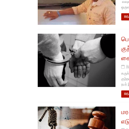
வவுன
ஒருவ
RE
பெ
கு
கை
Ap
கருக
குற்
நபர் 
RE
மர
எட