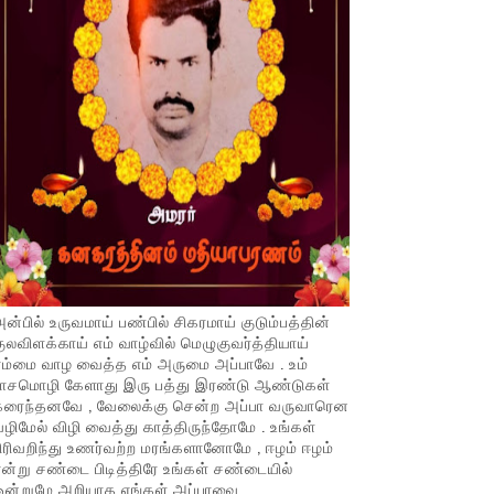
ன்பில் உருவமாய் பண்பில் சிகரமாய் குடும்பத்தின்
ுலவிளக்காய் எம் வாழ்வில் மெழுகுவர்த்தியாய்
ம்மை வாழ வைத்த எம் அருமை அப்பாவே . உம்
பாசமொழி கேளாது இரு பத்து இரண்டு ஆண்டுகள்
கரைந்தனவே , வேலைக்கு சென்ற அப்பா வருவாரென
ழிமேல் விழி வைத்து காத்திருந்தோமே . உங்கள்
ிரிவறிந்து உணர்வற்ற மரங்களானோமே , ஈழம் ஈழம்
ன்று சண்டை பிடித்திரே உங்கள் சண்டையில்
ஒன்றுமே அறியாத எங்கள் அப்பாவை