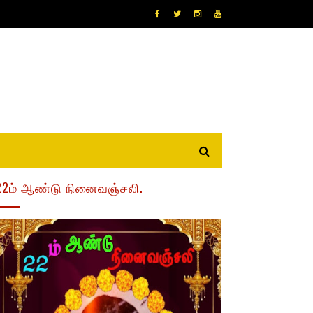
22ம் ஆண்டு நினைவஞ்சலி.