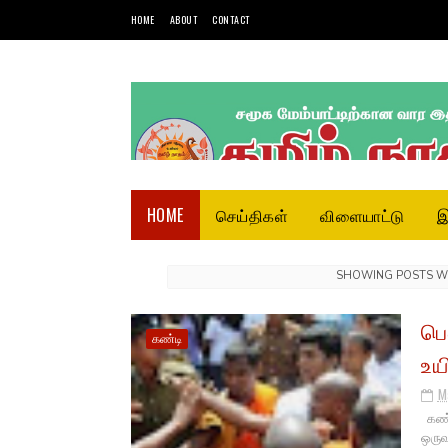
HOME
ABOUT
CONTACT
HOME
செய்திகள்
விளையாட்டு
இ
SHOWING POSTS W
பௌ
கண்டி
உய
M
கண்ட
ஒருவர