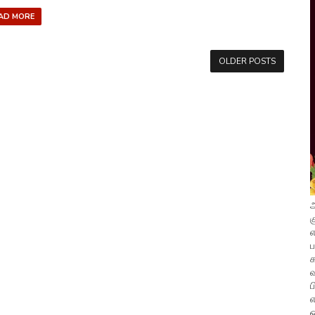
AD MORE
OLDER POSTS
அ
க
எ
வ
ப
எ