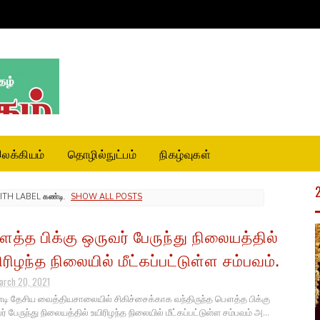
லக்கியம்
தொழில்நுட்பம்
நிகழ்வுகள்
ITH LABEL
கண்டி
.
SHOW ALL POSTS
த்த பிக்கு ஒருவர் பேருந்து நிலையத்தில்
ிரிழந்த நிலையில் மீட்கப்பட்டுள்ள சம்பவம்.
arch 20, 2021
ி தேசிய வைத்தியசாலையில் சிகிச்சைக்காக வந்திருந்த பௌத்த பிக்கு
் பேருந்து நிலையத்தில் உயிரிழந்த நிலையில் மீட்கப்பட்டுள்ள சம்பவம் அ...