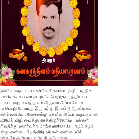
ன்பில் உருவமாய் பண்பில் சிகரமாய் குடும்பத்தின்
ுலவிளக்காய் எம் வாழ்வில் மெழுகுவர்த்தியாய்
ம்மை வாழ வைத்த எம் அருமை அப்பாவே . உம்
பாசமொழி கேளாது இரு பத்து இரண்டு ஆண்டுகள்
கரைந்தனவே , வேலைக்கு சென்ற அப்பா வருவாரென
ழிமேல் விழி வைத்து காத்திருந்தோமே . உங்கள்
ிரிவறிந்து உணர்வற்ற மரங்களானோமே , ஈழம் ஈழம்
ன்று சண்டை பிடித்திரே உங்கள் சண்டையில்
ஒன்றுமே அறியாத எங்கள் அப்பாவை