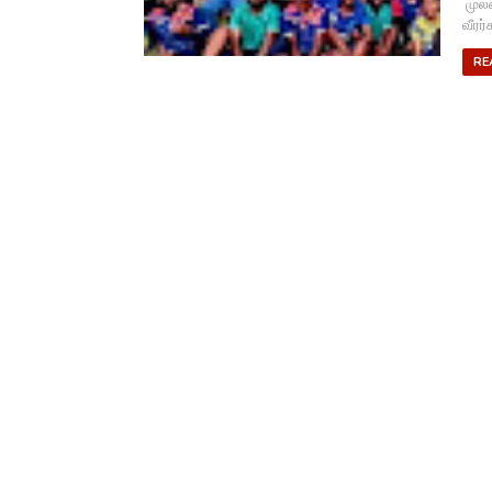
முல்
வீரர
RE