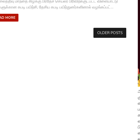
லைத்தீவு மாந்தை கிழக்கு பிரதேச செயலர் பிரிவிற்க்குட்பட்ட விளையாட்டு
்களுக்கான கபடி பயிற்சி, தேசிய கபடி பயிற்றுனர்களினால் வழங்கப்பட்...
AD MORE
OLDER POSTS
அ
க
எ
வ
ப
எ