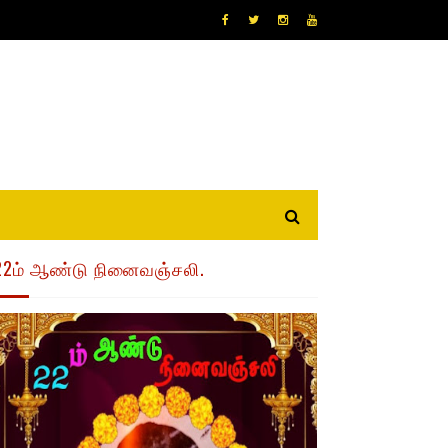
22ம் ஆண்டு நினைவஞ்சலி.