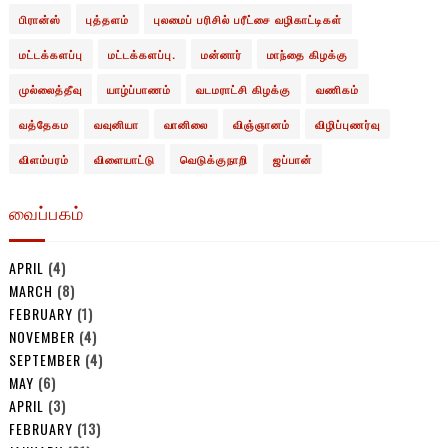
பிரான்ஸ்
புத்தளம்
புலமைப் பரிசில் பரீட்சை வழிகாட்டிகள்
மட்டக்களப்பு
மட்டக்களப்பு.
மன்னார்
மாந்தை கிழக்கு
முல்லைத்தீவு
யாழ்ப்பாணம்
வடமராட்சி கிழக்கு
வணிகம்
வத்தேகம
வவுனியா
வானிலை
விஞ்ஞானம்
விழிப்புணர்வு
விளம்பரம்
விளையாட்டு
வெடுக்குநாறி
ஜப்பான்
வைப்பகம்
APRIL
(4)
MARCH
(8)
FEBRUARY
(1)
NOVEMBER
(4)
SEPTEMBER
(4)
MAY
(6)
APRIL
(3)
FEBRUARY
(13)