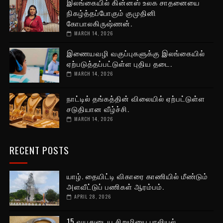
இலங்கையில் கின்னஸ் உலக சாதனையை
நிகழ்த்தப்போகும் குமுதினி
கோபாலகிருஷ்ணன்.
MARCH 14, 2026
இணையவழி வகுப்புகளுக்கு இலங்கையில்
ஏற்படுத்தப்பட்டுள்ள புதிய தடை.
MARCH 14, 2026
நாட்டில் தங்கத்தின் விலையில் ஏற்பட்டுள்ள
சடுதியான வீழ்ச்சி.
MARCH 14, 2026
RECENT POSTS
யாழ். தையிட்டி விகாரை காணியில் மீண்டும்
அளவீட்டுப் பணிகள் ஆரம்பம்.
APRIL 28, 2026
15 வயதுடைய சிறுமியை பாலியல்