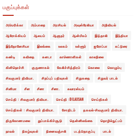
பகுப்புக்கள்
அமெரிக்கா
அம்பாறை
அரசியல்
அவுஸ்ரேலியா
அறிவியல்
ஆரோக்கியம்
ஆலயம்
ஆளுநர்
ஆன்மீகம்
இத்தாலி
இந்தியா
இந்தோனேசியா
இலங்கை
உலகம்
உள்ளூர்
ஐரோப்பா
கட்டுரை
கண்டி
கவிதை
கனடா
காணொளிகள்
காலநிலை
கிளிநொச்சி
குருணாகல்
கேலிச்சித்திரம்
கொலை
கொழும்பு
சிவகுமார் திவியா.
சிறப்புப் பதிவுகள்
சிறுகதை
சிறுவர் பாடல்
சினிமா
சீன
சீனா
சீனா.
சுவாரஸ்யம்
செய்தி : சிவகுமார் திவியா.
செய்தி :DILAXSAN
செய்திகள்
செய்திகள் : சிவகுமார் திவியா.
சோதிடம்
தகவல்-சிவகுமார் திவியா.
திருகோணமலை
துப்பாக்கிச்சூடு
தென்னிலங்கை
தொழில்நுட்பம்
நாவல்
நிகழ்வுகள்
நினைவஞ்சலி
படத்தொகுப்பு
பாடல்