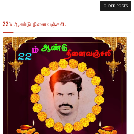
OLDER POSTS
22ம் ஆண்டு நினைவஞ்சலி.