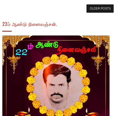
OLDER POSTS
22ம் ஆண்டு நினைவஞ்சலி.