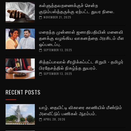
கள்ளுத்தவறணைக்குச் சென்ற
குடும்பஸ்த்தருக்கு ஏற்பட்ட துயர நிலை.
NOVEMBER 21, 2025
மறைந்த முன்னாள் ஜனாதிபதியின் மனைவி
தனக்கு வழங்கிய வாகனத்தை அரசிடம் மீள
ஒப்படைப்பு.
SEPTEMBER 13, 2025
சித்தப்பாவால் சீரழிக்கப்பட்ட சிறுமி - தமிழர்
பிரதேசத்தில் நிகழ்ந்த துயரம்.
SEPTEMBER 13, 2025
RECENT POSTS
யாழ். தையிட்டி விகாரை காணியில் மீண்டும்
அளவீட்டுப் பணிகள் ஆரம்பம்.
APRIL 28, 2026