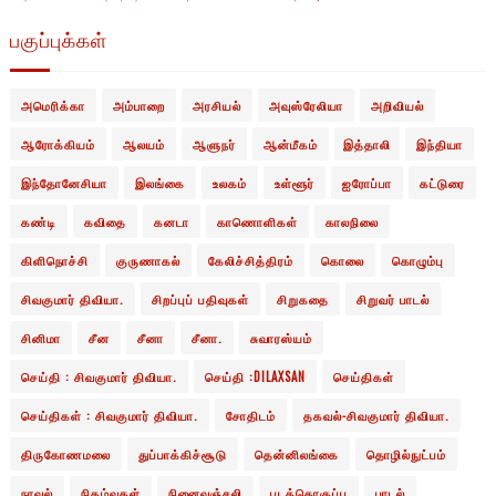
பகுப்புக்கள்
அமெரிக்கா
அம்பாறை
அரசியல்
அவுஸ்ரேலியா
அறிவியல்
ஆரோக்கியம்
ஆலயம்
ஆளுநர்
ஆன்மீகம்
இத்தாலி
இந்தியா
இந்தோனேசியா
இலங்கை
உலகம்
உள்ளூர்
ஐரோப்பா
கட்டுரை
கண்டி
கவிதை
கனடா
காணொளிகள்
காலநிலை
கிளிநொச்சி
குருணாகல்
கேலிச்சித்திரம்
கொலை
கொழும்பு
சிவகுமார் திவியா.
சிறப்புப் பதிவுகள்
சிறுகதை
சிறுவர் பாடல்
சினிமா
சீன
சீனா
சீனா.
சுவாரஸ்யம்
செய்தி : சிவகுமார் திவியா.
செய்தி :DILAXSAN
செய்திகள்
செய்திகள் : சிவகுமார் திவியா.
சோதிடம்
தகவல்-சிவகுமார் திவியா.
திருகோணமலை
துப்பாக்கிச்சூடு
தென்னிலங்கை
தொழில்நுட்பம்
நாவல்
நிகழ்வுகள்
நினைவஞ்சலி
படத்தொகுப்பு
பாடல்