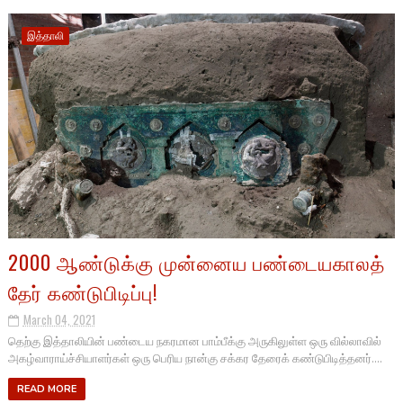
இத்தாலி
2000 ஆண்டுக்கு முன்னைய பண்டையகாலத்
தேர் கண்டுபிடிப்பு!
March 04, 2021
தெற்கு இத்தாலியின் பண்டைய நகரமான பாம்பீக்கு அருகிலுள்ள ஒரு வில்லாவில்
அகழ்வாராய்ச்சியாளர்கள் ஒரு பெரிய நான்கு சக்கர தேரைக் கண்டுபிடித்தனர்....
READ MORE