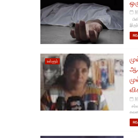
ஒர
M
பிலி
இருந
RE
மு
உள்ளூர்
ஆக
மு
வி
M
சர்வ
கவனய
RE