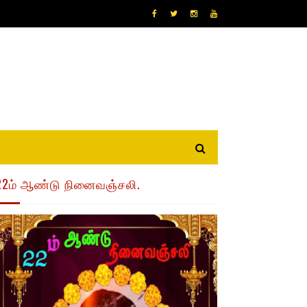
22ம் ஆண்டு நினைவஞ்சலி.