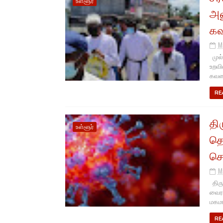
உள்ளூர்
அன
கவ
M
முல்
உறவி
கவனயீ
RE
த
உள்ளூர்
தொ
செ
M
திர
வைரஸ
மகமார
RE