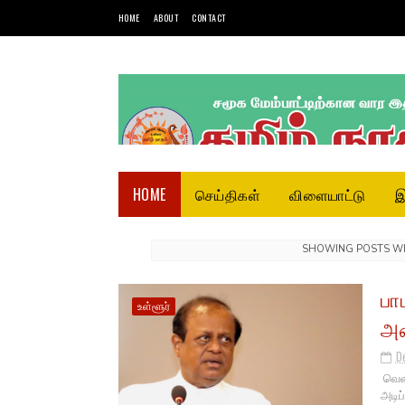
HOME
ABOUT
CONTACT
HOME
செய்திகள்
விளையாட்டு
இ
SHOWING POSTS W
பா
உள்ளூர்
அம
D
வெளி
அடிப