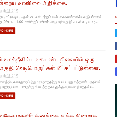
்றைய வானிலை அறிக்கை.
arch 09, 2021
ிய, சப்ரகமுவ, தென், வடமேல் மற்றும் மேல் மாகாணங்களில் பல இடங்களில்
ு (09) பி.ப. 1.00 மணிக்குப் பின்னர் மழை அல்லது இடியுடன் கூடிய மழ...
AD MORE
ல்லைத்தீவில் புதையுண்ட நிலையில் ஒரு
குதி வெடிபொருட்கள் மீட்கப்பட்டுள்ளன.
arch 09, 2021
லைத்தீவு கரைதுறைப்பற்று பிரதேசத்திற்கு உட்பட்ட புதுமாத்தளன் பகுதியில்
்பு அதிரடிப்படையினருக்கு கிடைத்த தகவலுக்கு அமையா நிலத்தில் ப...
AD MORE
்வதேச மகளிர் தினத்தை துக்க தினமாக