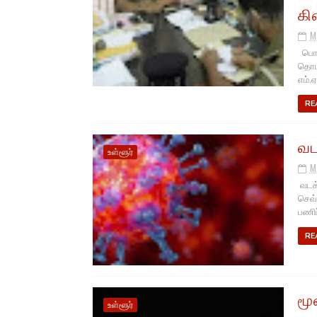
கி
M
பொத்
தொடர
எம்.ஏ
RE
வட
உள்ளூர்
M
வடக்
செவ்
பணிப்
RE
மூ
உள்ளூர்