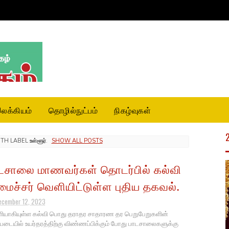
லக்கியம்
தொழில்நுட்பம்
நிகழ்வுகள்
ITH LABEL
உள்ளூர்
.
SHOW ALL POSTS
டசாலை மாணவர்கள் தொடர்பில் கல்வி
ைச்சர் வெளியிட்டுள்ள புதிய தகவல்.
ecember 12, 2023
யாகியுள்ள கல்வி பொது தராதர சாதாரண தர பெறுபேறுகளின்
்படையில் உயர்தரத்திற்கு விண்ணப்பிக்கும் போது பாடசாலைகளுக்கு