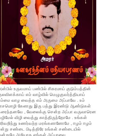
ன்பில் உருவமாய் பண்பில் சிகரமாய் குடும்பத்தின்
ுலவிளக்காய் எம் வாழ்வில் மெழுகுவர்த்தியாய்
ம்மை வாழ வைத்த எம் அருமை அப்பாவே . உம்
பாசமொழி கேளாது இரு பத்து இரண்டு ஆண்டுகள்
கரைந்தனவே , வேலைக்கு சென்ற அப்பா வருவாரென
ழிமேல் விழி வைத்து காத்திருந்தோமே . உங்கள்
ிரிவறிந்து உணர்வற்ற மரங்களானோமே , ஈழம் ஈழம்
ன்று சண்டை பிடித்திரே உங்கள் சண்டையில்
ஒன்றுமே அறியாத எங்கள் அப்பாவை