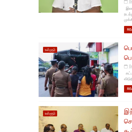
O
இலங்
நடத்
முக்க
RE
பொ
உள்ளூர்
பெ
O
கட்ட
விடு
RE
இந
உள்ளூர்
செ
கூ