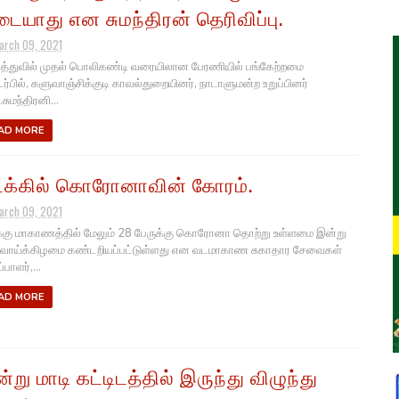
டையாது என சுமந்திரன் தெரிவிப்பு.
arch 09, 2021
துவில் முதல் பொலிகண்டி வரையிலான பேரணியில் பங்கேற்றமை
்பில், களுவாஞ்சிக்குடி காவல்துறையினர், நாடாளுமன்ற உறுப்பினர்
.சுமந்திரனி...
AD MORE
க்கில் கொரோனாவின் கோரம்.
arch 09, 2021
கு மாகாணத்தில் மேலும் 28 பேருக்கு கொரோனா தொற்று உள்ளமை இன்று
வாய்க்கிழமை கண்டறியப்பட்டுள்ளது என வடமாகாண சுகாதார சேவைகள்
பாளர்,...
AD MORE
ன்று மாடி கட்டிடத்தில் இருந்து விழுந்து