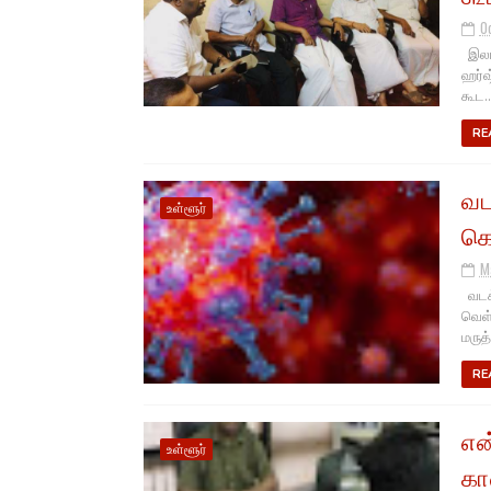
O
இலங்
ஹர்ஷ
கூட..
RE
வட
உள்ளூர்
கொ
M
வடக்
வெள்
மருத்
RE
என
உள்ளூர்
கா