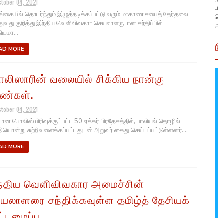
ctober 04, 2021
ப
கையில் தொடர்ந்தும் இழுத்தடிக்கப்பட்டு வரும் மாகாண சபைத் தேர்தலை
துவது குறித்து இந்திய வெளிவிவகார செயலாளருடான சந்திப்பில்
அ
ியமா...
AD MORE
லிஸாரின் வலையில் சிக்கிய நான்கு
ண்கள்.
ctober 04, 2021
ான பொலிஸ் பிரிவுக்குட்பட்ட 50 ஏக்கர் பிரதேசத்தில், பாலியல் தொழில்
தியொன்று சுற்றிவளைக்கப்பட்டதுடன் அறுவர் கைது செய்யப்பட்டுள்ளனர்....
AD MORE
்திய வெளிவிவகார அமைச்சின்
யலாளரை சந்திக்கவுள்ள தமிழ்த் தேசியக்
ட்டமைப்பு.