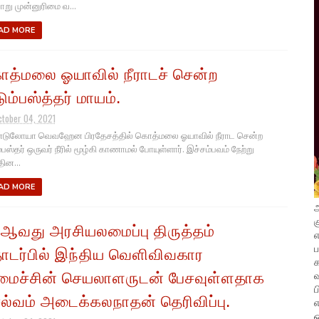
ாறு முன்னுரிமை வ...
AD MORE
த்மலை ஓயாவில் நீராடச் சென்ற
டும்பஸ்த்தர் மாயம்.
ctober 04, 2021
டுலோயா வெவஹேன பிரதேசத்தில் கொத்மலை ஓயாவில் நீராட சென்ற
்பஸ்தர் ஒருவர் நீரில் மூழ்கி காணாமல் போயுள்ளார். இச்சம்பவம் நேற்று
தின...
AD MORE
அ
க
 ஆவது அரசியலமைப்பு திருத்தம்
எ
டர்பில் இந்திய வெளிவிவகார
ைச்சின் செயலாளருடன் பேசவுள்ளதாக
வ
ப
ல்வம் அடைக்கலநாதன் தெரிவிப்பு.
எ