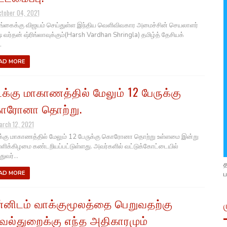
ctober 04, 2021
கைக்கு விஜயம் செய்துள்ள இந்திய வெளிவிவகார அமைச்சின் செயலாளர்
் வர்தன் ஷ்ரிங்லாவுக்கும்(Harsh Vardhan Shringla) தமிழ்த் தேசியக்
.
AD MORE
க்கு மாகாணத்தில் மேலும் 12 பேருக்கு
ரோனா தொற்று.
arch 12, 2021
கு மாகாணத்தில் மேலும் 12 பேருக்கு கொரோனா தொற்று உள்ளமை இன்று
ளிக்கிழமை கண்டறியப்பட்டுள்ளது. அவர்களில் வட்டுக்கோட்டையில்
துவர்...
ப
AD MORE
்னிடம் வாக்குமூலத்தை பெறுவதற்கு
வல்துறைக்கு எந்த அதிகாரமும்