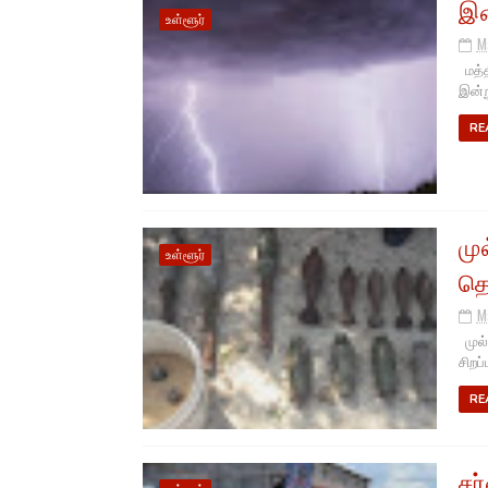
இன
உள்ளூர்
M
மத்த
இன்ற
RE
மு
உள்ளூர்
தொ
M
முல்
சிறப
RE
சர