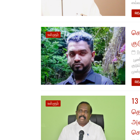
எவ்வ
RE
கொ
உள்ளூர்
கு
O
பூண்
குடும
முன்
RE
13
உள்ளூர்
தொ
அம
செ