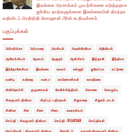
இலங்கை அரசாங்கம் முயற்சிகளை எடுத்ததாக
ஐக்கிய நாடுகளுக்கான இலங்கையின் நிரந்தர
வதிவிடப் பிரதிநிதி மொஹான் பீரிஸ் கூறியுள்ளார்.
பகுப்புக்கள்
அமெரிக்கா
அம்பாறை
அரசியல்
அவுஸ்ரேலியா
அறிவியல்
ஆரோக்கியம்
ஆலயம்
ஆளுநர்
ஆன்மீகம்
இத்தாலி
இந்தியா
இந்தோனேசியா
இலங்கை
உலகம்
உள்ளூர்
ஐரோப்பா
கட்டுரை
கண்டி
கவிதை
கனடா
காணொளிகள்
காலநிலை
கிளிநொச்சி
குருணாகல்
கேலிச்சித்திரம்
கொலை
கொழும்பு
சிவகுமார் திவியா.
சிறப்புப் பதிவுகள்
சிறுகதை
சிறுவர் பாடல்
சினிமா
சீன
சீனா
சீனா.
சுவாரஸ்யம்
செய்தி : சிவகுமார் திவியா.
செய்தி :DILAXSAN
செய்திகள்
செய்திகள் : சிவகுமார் திவியா.
சோதிடம்
தகவல்-சிவகுமார் திவியா.