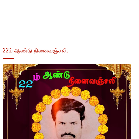
22ம் ஆண்டு நினைவஞ்சலி.