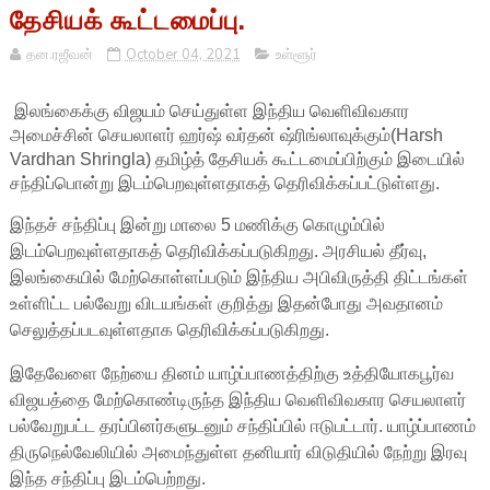
தேசியக் கூட்டமைப்பு.
தன.ரஜீவன்
October 04, 2021
உள்ளூர்
இலங்கைக்கு விஜயம் செய்துள்ள இந்திய வெளிவிவகார
அமைச்சின் செயலாளர் ஹர்ஷ் வர்தன் ஷ்ரிங்லாவுக்கும்(Harsh
Vardhan Shringla) தமிழ்த் தேசியக் கூட்டமைப்பிற்கும் இடையில்
சந்திப்பொன்று இடம்பெறவுள்ளதாகத் தெரிவிக்கப்பட்டுள்ளது.
இந்தச் சந்திப்பு இன்று மாலை 5 மணிக்கு கொழும்பில்
இடம்பெறவுள்ளதாகத் தெரிவிக்கப்படுகிறது. அரசியல் தீர்வு,
இலங்கையில் மேற்கொள்ளப்படும் இந்திய அபிவிருத்தி திட்டங்கள்
உள்ளிட்ட பல்வேறு விடயங்கள் குறித்து இதன்போது அவதானம்
செலுத்தப்படவுள்ளதாக தெரிவிக்கப்படுகிறது.
இதேவேளை நேற்யை தினம் யாழ்ப்பாணத்திற்கு உத்தியோகபூர்வ
விஜயத்தை மேற்கொண்டிருந்த இந்திய வெளிவிவகார செயலாளர்
பல்வேறுபட்ட தரப்பினர்களுடனும் சந்திப்பில் ஈடுபட்டார். யாழ்ப்பாணம்
திருநெல்வேலியில் அமைந்துள்ள தனியார் விடுதியில் நேற்று இரவு
இந்த சந்திப்பு இடம்பெற்றது.