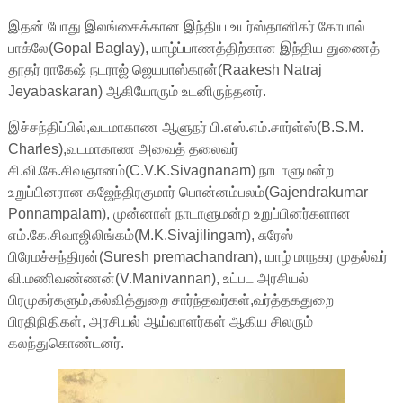
இதன் போது இலங்கைக்கான இந்திய உயர்ஸ்தானிகர் கோபால்
பாக்லே(Gopal Baglay), யாழ்ப்பாணத்திற்கான இந்திய துணைத்
தூதர் ராகேஷ் நடராஜ் ஜெயபாஸ்கரன்(Raakesh Natraj
Jeyabaskaran) ஆகியோரும் உடனிருந்தனர்.
இச்சந்திப்பில்,வடமாகாண ஆளுநர் பி.எஸ்.எம்.சார்ள்ஸ்(B.S.M.
Charles),வடமாகாண அவைத் தலைவர்
சி.வி.கே.சிவஞானம்(C.V.K.Sivagnanam) நாடாளுமன்ற
உறுப்பினரான கஜேந்திரகுமார் பொன்னம்பலம்(Gajendrakumar
Ponnampalam), முன்னாள் நாடாளுமன்ற உறுப்பினர்களான
எம்.கே.சிவாஜிலிங்கம்(M.K.Sivajilingam), சுரேஸ்
பிரேமச்சந்திரன்(Suresh premachandran), யாழ் மாநகர முதல்வர்
வி.மணிவண்ணன்(V.Manivannan), உட்பட அரசியல்
பிரமுகர்களும்,கல்வித்துறை சார்ந்தவர்கள்,வர்த்தகதுறை
பிரதிநிதிகள், அரசியல் ஆய்வாளர்கள் ஆகிய சிலரும்
கலந்துகொண்டனர்.