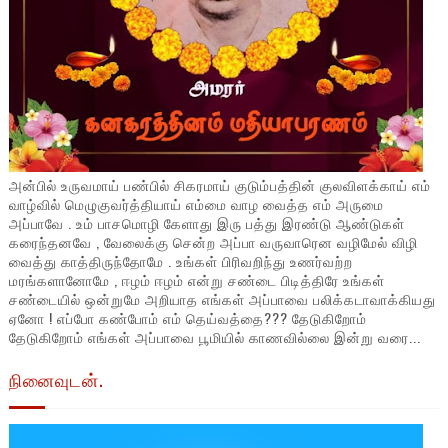
அன்பில் உருவமாய் பண்பில் சிகரமாய் குடும்பத்தின் குலவிளக்காய் எம்
வாழ்வில் மெழுகுவர்த்தியாய் எம்மை வாழ வைத்த எம் அருமை
அப்பாவே . உம் பாசமொழி கேளாது இரு பத்து இரண்டு ஆண்டுகள்
கரைந்தனவே , வேலைக்கு சென்ற அப்பா வருவாரென வழிமேல் விழி
வைத்து காத்திருந்தோமே . உங்கள் பிரிவறிந்து உணர்வற்ற
மரங்களானோமே , ஈழம் ஈழம் என்று சண்டை பிடித்திரே உங்கள்
சண்டையில் ஒன்றுமே அறியாத எங்கள் அப்பாவை பலிக்கடாவாக்கியது
ஏனோ ! எப்போ கண்போம் எம் தெய்வத்தை??? தேடுகிறோம்
தேடுகிறோம் எங்கள் அப்பாவை பூமியில் காணவில்லை இன்று வரை...
நினைவுடன்.