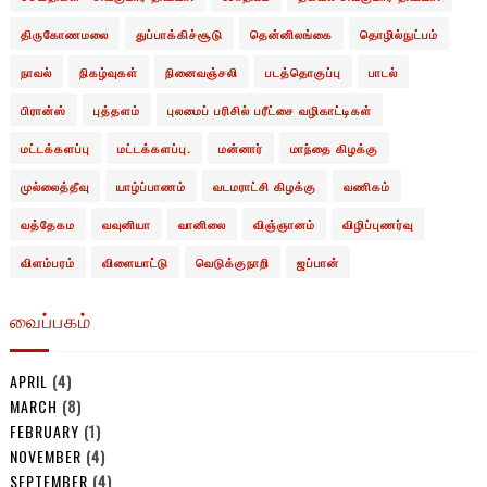
திருகோணமலை
துப்பாக்கிச்சூடு
தென்னிலங்கை
தொழில்நுட்பம்
நாவல்
நிகழ்வுகள்
நினைவஞ்சலி
படத்தொகுப்பு
பாடல்
பிரான்ஸ்
புத்தளம்
புலமைப் பரிசில் பரீட்சை வழிகாட்டிகள்
மட்டக்களப்பு
மட்டக்களப்பு.
மன்னார்
மாந்தை கிழக்கு
முல்லைத்தீவு
யாழ்ப்பாணம்
வடமராட்சி கிழக்கு
வணிகம்
வத்தேகம
வவுனியா
வானிலை
விஞ்ஞானம்
விழிப்புணர்வு
விளம்பரம்
விளையாட்டு
வெடுக்குநாறி
ஜப்பான்
வைப்பகம்
APRIL
(4)
MARCH
(8)
FEBRUARY
(1)
NOVEMBER
(4)
SEPTEMBER
(4)