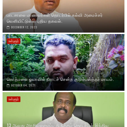
பாடசாலை மாணவர்கள் தொடர்பில் கல்வி அமைச்சர்
வெளியிட்டுள்ள புதிய தகவல்.
DECEMBER 12, 2023
உள்ளூர்
கொத்மலை ஓயாவில் நீராடச் சென்ற குடும்பஸ்த்தர் மாயம்.
OCTOBER 04, 2021
உள்ளூர்
13 ஆவது அரசியலமைப்பு திருத்தம் தொடர்பில் இந்திய