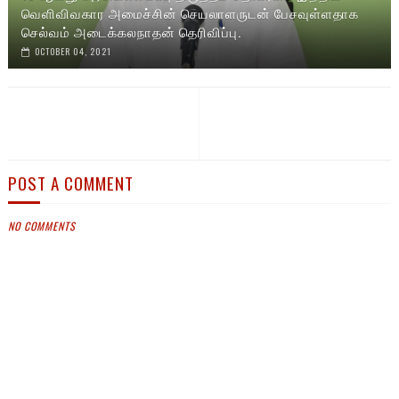
வெளிவிவகார அமைச்சின் செயலாளருடன் பேசவுள்ளதாக
செல்வம் அடைக்கலநாதன் தெரிவிப்பு.
OCTOBER 04, 2021
POST A COMMENT
NO COMMENTS