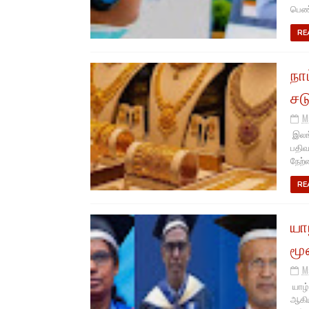
பெண்
RE
நா
சட
M
இலங்
பதிவ
நேற்
RE
யா
மூ
M
யாழ்
ஆகிய