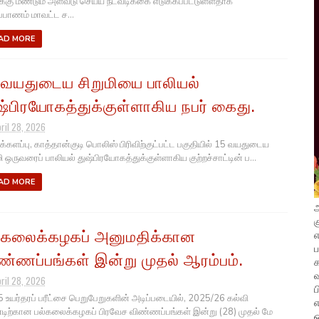
்கு மீண்டும் அளவீடு செய்ய நடவடிக்கை எடுக்கப்பட்டுள்ளதாக
ப்பாணம் மாவட்ட ச...
AD MORE
 வயதுடைய சிறுமியை பாலியல்
ஷ்பிரயோகத்துக்குள்ளாகிய நபர் கைது.
pril 28, 2026
க்களப்பு, காத்தான்குடி பொலிஸ் பிரிவிற்குட்பட்ட பகுதியில் 15 வயதுடைய
மி ஒருவரைப் பாலியல் துஷ்பிரயோகத்துக்குள்ளாகிய குற்றச்சாட்டின் ப...
AD MORE
அ
க
்கலைக்கழகப் அனுமதிக்கான
எ
ண்ணப்பங்கள் இன்று முதல் ஆரம்பம்.
வ
pril 28, 2026
ப
 உயர்தரப் பரீட்சை பெறுபேறுகளின் அடிப்படையில், 2025/26 கல்வி
எ
ிற்கான பல்கலைக்கழகப் பிரவேச விண்ணப்பங்கள் இன்று (28) முதல் மே