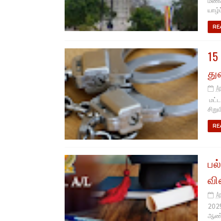
மணிக
யாழ்
RE
15
து
A
மட்ட
சிறு
RE
பல
வி
A
2025
ஆண்ட