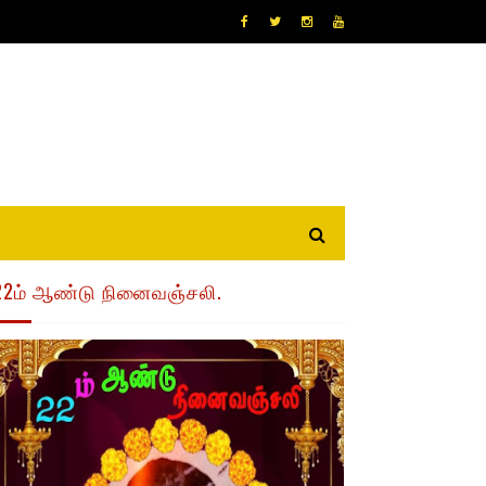
22ம் ஆண்டு நினைவஞ்சலி.