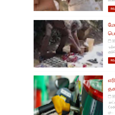
பெண்
RE
மோ
பொ
M
டித்
குடு
RE
எர
தக
M
நாட்
Code
மு...