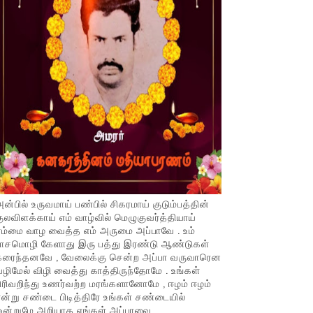
ன்பில் உருவமாய் பண்பில் சிகரமாய் குடும்பத்தின்
ுலவிளக்காய் எம் வாழ்வில் மெழுகுவர்த்தியாய்
ம்மை வாழ வைத்த எம் அருமை அப்பாவே . உம்
பாசமொழி கேளாது இரு பத்து இரண்டு ஆண்டுகள்
கரைந்தனவே , வேலைக்கு சென்ற அப்பா வருவாரென
ழிமேல் விழி வைத்து காத்திருந்தோமே . உங்கள்
ிரிவறிந்து உணர்வற்ற மரங்களானோமே , ஈழம் ஈழம்
ன்று சண்டை பிடித்திரே உங்கள் சண்டையில்
ஒன்றுமே அறியாத எங்கள் அப்பாவை