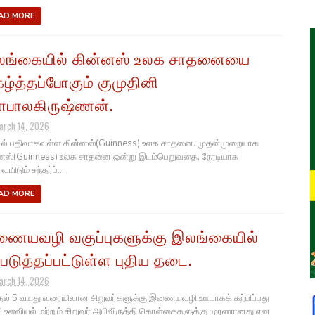
AD MORE
ங்கையில் கின்னஸ் உலக சாதனையை
கழ்த்தப்போகும் குமுதினி
பாலகிருஷ்ணன்.
arch 14, 2026
டில் பதிவாகவுள்ள கின்னஸ்(Guinness) உலக சாதனை. முதன்முறையாக
னஸ்(Guinness) உலக சாதனை ஒன்று இடம்பெறுவதை, நேரடியாக
ையிடும் சந்தர்ப்...
AD MORE
ையவழி வகுப்புகளுக்கு இலங்கையில்
்படுத்தப்பட்டுள்ள புதிய தடை.
arch 14, 2026
தல் 5 வயது வரையிலான சிறுவர்களுக்கு இணையவழி ஊடாகக் கற்பிப்பது
ி உளவியல் மற்றும் சிறுவர் அபிவிருத்தி கொள்கைகளுக்கு முரணானது என