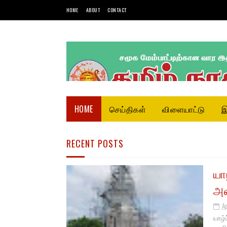
HOME
ABOUT
CONTACT
HOME
செய்திகள்
விளையாட்டு
இ
RECENT POSTS
யா
அள
A
யாழ்