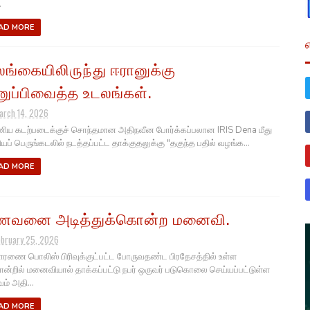
.
AD MORE
ங்கையிலிருந்து ஈரானுக்கு
ுப்பிவைத்த உடலங்கள்.
arch 14, 2026
ிய கடற்படைக்குச் சொந்தமான அதிநவீன போர்க்கப்பலான IRIS Dena மீது
ியப் பெருங்கடலில் நடத்தப்பட்ட தாக்குதலுக்கு "தகுந்த பதில் வழங்க...
AD MORE
வனை அடித்துக்கொன்ற மனைவி.
ebruary 25, 2026
ை பொலிஸ் பிரிவுக்குட்பட்ட போருவதண்ட பிரதேசத்தில் உள்ள
ன்றில் மனைவியால் தாக்கப்பட்டு நபர் ஒருவர் படுகொலை செய்யப்பட்டுள்ள
ம் அதி...
AD MORE