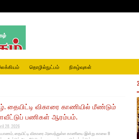
லக்கியம்
தொழில்நுட்பம்
நிகழ்வுகள்
ழ். தையிட்டி விகாரை காணியில் மீண்டும்
வீட்டுப் பணிகள் ஆரம்பம்.
pril 28, 2026
ப்பாணம், தையிட்டி விகாரை அமைந்துள்ள காணியை இன்று காலை 8