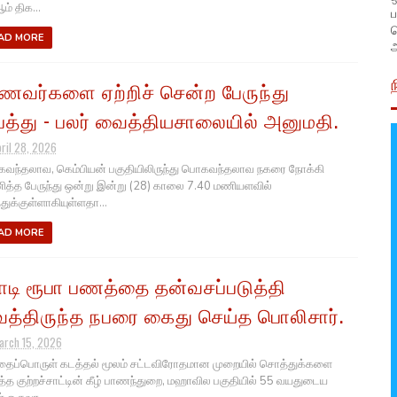
ம் திக...
ப
AD MORE
அ
ணவர்களை ஏற்றிச் சென்ற பேருந்து
பத்து - பலர் வைத்தியசாலையில் அனுமதி.
pril 28, 2026
ந்தலாவ, கெம்பியன் பகுதியிலிருந்து பொகவந்தலாவ நகரை நோக்கி
த்த பேருந்து ஒன்று இன்று (28) காலை 7.40 மணியளவில்
துக்குள்ளாகியுள்ளதா...
AD MORE
டி ரூபா பணத்தை தன்வசப்படுத்தி
த்திருந்த நபரை கைது செய்த பொலிசார்.
arch 15, 2026
ப்பொருள் கடத்தல் மூலம் சட்டவிரோதமான முறையில் சொத்துக்களை
த்த குற்றச்சாட்டின் கீழ் பாணந்துறை, மஹாவில பகுதியில் 55 வயதுடைய