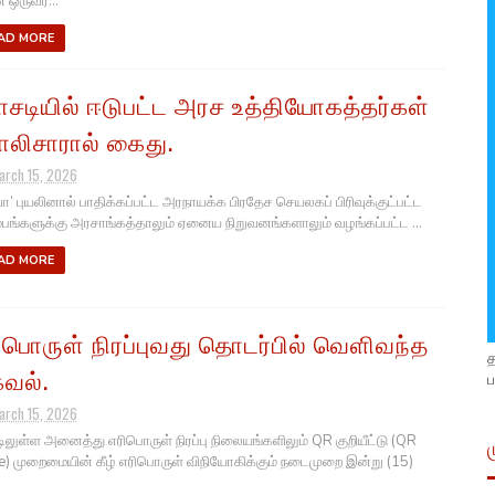
 ஒருவர...
AD MORE
சடியில் ஈடுபட்ட அரச உத்தியோகத்தர்கள்
லிசாரால் கைது.
arch 15, 2026
வா’ புயலினால் பாதிக்கப்பட்ட அரநாயக்க பிரதேச செயலகப் பிரிவுக்குட்பட்ட
ம்பங்களுக்கு அரசாங்கத்தாலும் ஏனைய நிறுவனங்களாலும் வழங்கப்பட்ட ...
AD MORE
ிபொருள் நிரப்புவது தொடர்பில் வெளிவந்த
வல்.
ப
arch 15, 2026
டிலுள்ள அனைத்து எரிபொருள் நிரப்பு நிலையங்களிலும் QR குறியீட்டு (QR
) முறைமையின் கீழ் எரிபொருள் விநியோகிக்கும் நடைமுறை இன்று (15)