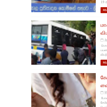
19 ஆ
RE
மா
வி
A
பொகவ
பயணி
விபத்
RE
கோ
வை
M
போதை
சேமி