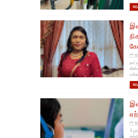
RE
இல
நி
கோ
M
நாட்
கின்
பார்வ
RE
இண
ஏற
M
3 மு
கல்வ