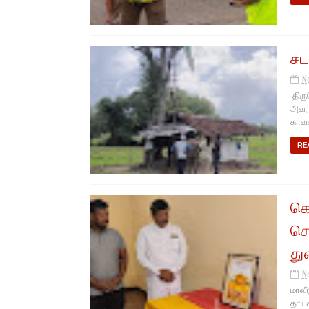
சட
N
திர
அவரத
காவல
RE
கொ
செ
து
N
மாவீ
தாயக