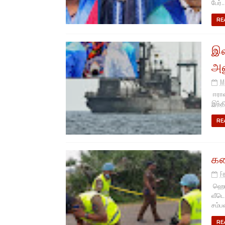
பேர்..
RE
இல
அன
M
ஈரான
இந்த
RE
கண
F
ஹொரண
வீடொ
சம்பவ
RE