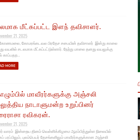
லமாக மீட்கப்பட்ட இளந் தவிசாளர்.
ovember 21, 2025
ுகோணமலை, கோமரங்கடவல பிரதேச சபையின் தவிசாளர் இன்று காலை
ு வயலில் சடலமாக மீட்கப்பட்டுள்ளார்.​ நேற்று மாலை தனது வயலுக்கு
் காப்பதற...
AD MORE
ழும்பில் மாவீரர்களுக்கு அஞ்சலி
லுத்திய நாடாளுமன்ற உறுப்பினர்
ரைராசா ரவிகரன்.
ovember 21, 2025
ரர் வாரம் இன்றைய தினம் வெள்ளிக்கிழமை ஆரம்பித்துள்ள நிலையில்
ப் பரப்பிலும், புலம்பெயர் தேசங்களிலும் மாவீரர்களுக்கான அஞ்சலி