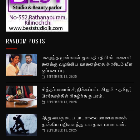
RANDOM POSTS
மறைந்த முன்னாள் ஜனாதிபதியின் மனைவி
தனக்கு வழங்கிய வாகனத்தை அரசிடம் மீள
ஒப்படைப்பு.
SEPTEMBER 13, 2025
சித்தப்பாவால் சீரழிக்கப்பட்ட சிறுமி - தமிழர்
பிரதேசத்தில் நிகழ்ந்த துயரம்.
SEPTEMBER 13, 2025
ஆறு வயதுடைய பாடசாலை மாணவனைத்
தாக்கிய பதினைந்து வயதான மாணவன்.
SEPTEMBER 13, 2025