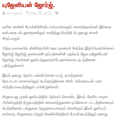
யுஜேனியன் ஜோர்ஜ்.
தன.ரஜீவன்
May 25, 2025
நவீன உலகின் போக்கிற்கேற்ப எம்மவர்களும் சளைத்தவர்கள் இல்லை
என்பதை பல் துறைகளிலும் சாதித்து வெற்றி பெறுவது சாலச்
சிறப்பாகும்.
அந்த வகையில், கிளிநொச்சி உதய நகரைச் சேர்ந்த இறப்பியல்பிள்ளை,
ஜோர்ஜ் ஜோர்ஜ் குணமணி தம்பதிகளின் புதல்வர் ஜேசு யுஜேனியன்
ஜோர்ஜ் அவர்கள் ஓவியத்துறையில் தனக்கான தடத்தினை
பதித்துள்ளார்.
இவர் தனது ஆரம்ப கல்வியினை யாழ். நாரந்தனை
றோ.க.பாடசாலையிலும் உயர்தரத்தினை கிளி. அக்கராயன் மகா
வித்தியாலயத்திலும் பயின்றுள்ளார்.
சிறுவயது முதல் ஓவியத்தில் ஆர்வம் கொண்ட இவர், தேசிய சமூக
அபிவிருத்தி நிறுவகத்தில் உளவளத்துணை டிப்ளோமா பட்டத்தினையும்
பெற்றதோடு, பல்துறை ஆளுமையாகவும் விளங்கும் இவர் ஓவியம்,
கவிதை, சிறுகதை மற்றும் கேலிச்சித்திரம் போன்றவற்றிலும் தனது