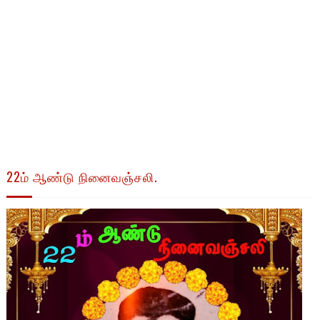
22ம் ஆண்டு நினைவஞ்சலி.