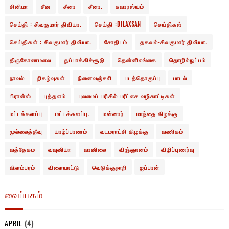
சினிமா
சீன
சீனா
சீனா.
சுவாரஸ்யம்
செய்தி : சிவகுமார் திவியா.
செய்தி :DILAXSAN
செய்திகள்
செய்திகள் : சிவகுமார் திவியா.
சோதிடம்
தகவல்-சிவகுமார் திவியா.
திருகோணமலை
துப்பாக்கிச்சூடு
தென்னிலங்கை
தொழில்நுட்பம்
நாவல்
நிகழ்வுகள்
நினைவஞ்சலி
படத்தொகுப்பு
பாடல்
பிரான்ஸ்
புத்தளம்
புலமைப் பரிசில் பரீட்சை வழிகாட்டிகள்
மட்டக்களப்பு
மட்டக்களப்பு.
மன்னார்
மாந்தை கிழக்கு
முல்லைத்தீவு
யாழ்ப்பாணம்
வடமராட்சி கிழக்கு
வணிகம்
வத்தேகம
வவுனியா
வானிலை
விஞ்ஞானம்
விழிப்புணர்வு
விளம்பரம்
விளையாட்டு
வெடுக்குநாறி
ஜப்பான்
வைப்பகம்
APRIL
(4)