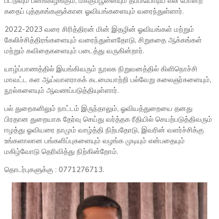
பட்டுவும் பனங்கிழங்கும், மக்குப்பூனையும் தப்பியோடிய எலி போன்ற
கதைப் புத்தகங்களுக்கான ஓவியங்களையும் வரைந்துள்ளார்.
2022-2023 வரை சிரித்திரன் மின் இதழின் ஓவியங்கள் மற்றும்
கேலிச்சித்திரங்களையும் வரைந்துள்ளதோடு, சிறுகதை ஆக்கங்கள்
மற்றும் கவிதைகளையும் படைத்து வருகின்றார்.
யாழ்ப்பாணத்தில் இயங்கிவரும் நூலக நிறுவனத்தில் கிளிநொச்சி
மாவட்ட கள ஆய்வாளராகக் கடமையாற்றி பல்வேறு கலைஞர்களையும்,
நூல்களையும் ஆவணப்படுத்தியுள்ளார்.
பல் துறைகளிலும் நாட்டம் இருந்தாலும், ஓவியத்துறையை தனது
பிரதான துறையாக தேர்வு செய்து வர்த்தக ரீதியில் செயற்படுத்திவரும்
ஈழத்து ஓவியரை நாமும் வாழ்த்தி நிற்பதோடு, இவரின் வளர்ச்சிக்கு
உங்களாலான பங்களிப்புகளையும் வழங்க முடியும் என்பதையும்
மகிழ்வோடு தெரிவித்து நிற்கின்றோம்.
தொடர்புகளுக்கு : 0771276713.