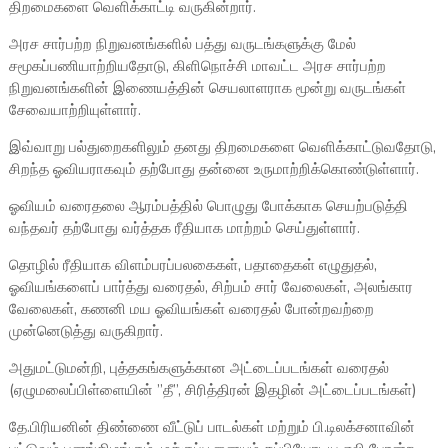
திறமைகளை வெளிக்காட்டி வருகின்றார்.
அரச சார்பற்ற நிறுவனங்களில் பத்து வருடங்களுக்கு மேல்
சமூகப்பணியாற்றியதோடு, கிளிநொச்சி மாவட்ட அரச சார்பற்ற
நிறுவனங்களின் இணையத்தின் செயலாளராக மூன்று வருடங்கள்
சேவையாற்றியுள்ளார்.
இவ்வாறு பல்துறைகளிலும் தனது திறமைகளை வெளிக்காட்டுவதோடு,
சிறந்த ஓவியராகவும் தற்போது தன்னை உருமாற்றிக்கொண்டுள்ளார்.
ஓவியம் வரைதலை ஆரம்பத்தில் பொழுது போக்காக செயற்படுத்தி
வந்தவர் தற்போது வர்த்தக ரீதியாக மாற்றம் செய்துள்ளார்.
தொழில் ரீதியாக விளம்பரப்பலகைகள், பதாதைகள் எழுதுதல்,
ஓவியங்களைப் பார்த்து வரைதல், சிற்பம் சார் வேலைகள், அலங்கார
வேலைகள், கணனி மய ஓவியங்கள் வரைதல் போன்றவற்றை
முன்னெடுத்து வருகிறார்.
அதுமட்டுமன்றி, புத்தகங்களுக்கான அட்டைப்படங்கள் வரைதல்
(ஏழுமலைப்பிள்ளையின் ”தீ”, சிரித்திரன் இதழின் அட்டைப்படங்கள்)
தே.பிரியனின் திண்ணை வீட்டுப் பாடல்கள் மற்றும் பி.டிலக்சனாவின்