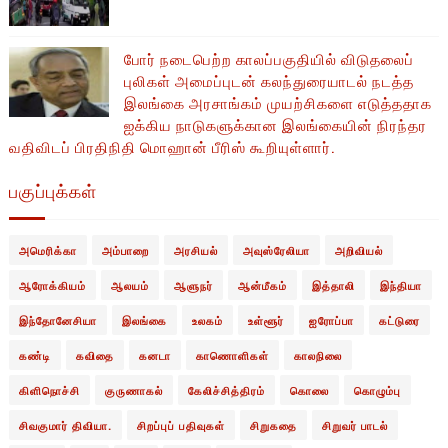
போர் நடைபெற்ற காலப்பகுதியில் ​​விடுதலைப்
புலிகள் அமைப்புடன் கலந்துரையாடல் நடத்த
இலங்கை அரசாங்கம் முயற்சிகளை எடுத்ததாக
ஐக்கிய நாடுகளுக்கான இலங்கையின் நிரந்தர
வதிவிடப் பிரதிநிதி மொஹான் பீரிஸ் கூறியுள்ளார்.
பகுப்புக்கள்
அமெரிக்கா
அம்பாறை
அரசியல்
அவுஸ்ரேலியா
அறிவியல்
ஆரோக்கியம்
ஆலயம்
ஆளுநர்
ஆன்மீகம்
இத்தாலி
இந்தியா
இந்தோனேசியா
இலங்கை
உலகம்
உள்ளூர்
ஐரோப்பா
கட்டுரை
கண்டி
கவிதை
கனடா
காணொளிகள்
காலநிலை
கிளிநொச்சி
குருணாகல்
கேலிச்சித்திரம்
கொலை
கொழும்பு
சிவகுமார் திவியா.
சிறப்புப் பதிவுகள்
சிறுகதை
சிறுவர் பாடல்