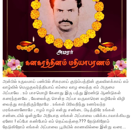
அன்பில் உருவமாய் பண்பில் சிகரமாய் குடும்பத்தின் குலவிளக்காய் எம்
வாழ்வில் மெழுகுவர்த்தியாய் எம்மை வாழ வைத்த எம் அருமை
அப்பாவே . உம் பாசமொழி கேளாது இரு பத்து இரண்டு ஆண்டுகள்
கரைந்தனவே , வேலைக்கு சென்ற அப்பா வருவாரென வழிமேல் விழி
வைத்து காத்திருந்தோமே . உங்கள் பிரிவறிந்து உணர்வற்ற
மரங்களானோமே , ஈழம் ஈழம் என்று சண்டை பிடித்திரே உங்கள்
சண்டையில் ஒன்றுமே அறியாத எங்கள் அப்பாவை பலிக்கடாவாக்கியது
ஏனோ ! எப்போ கண்போம் எம் தெய்வத்தை??? தேடுகிறோம்
தேடுகிறோம் எங்கள் அப்பாவை பூமியில் காணவில்லை இன்று வரை...