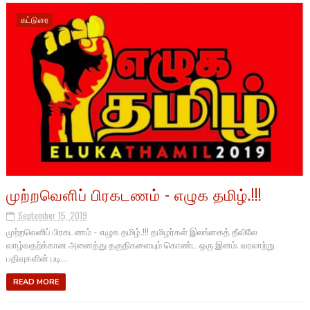
கட்டுரை
முற்றவெளிப் பிரகடணம் - எழுக தமிழ்.!!!
September 15, 2019
முற்றவெளிப் பிரகடணம் - எழுக தமிழ்.!!! தமிழர்கள் இலங்கைத் தீவிலே
வாழ்வதற்க்கான அனைத்து தகுதிகளையும் கொண்ட ஒரு இனம். வரலாற்று
பதிவுகளின் படி...
READ MORE