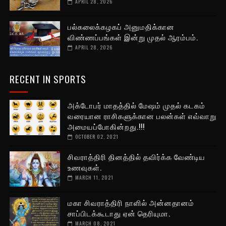
APRIL 28, 2026
பல்கலைக்கழகப் அனுமதிக்கான
விண்ணப்பங்கள் இன்று முதல் ஆரம்பம்.
APRIL 28, 2026
RECENT IN SPORTS
அக்டோபர் மாதத்தில் மேஷம் முதல் கடகம்
வரையான ராசிகளுக்கான பலன்கள் எவ்வாறு
அமையப்போகின்றது.!!!
OCTOBER 02, 2021
சிவராத்திரி தினத்தில் தவிர்க்க வேண்டிய
உணவுகள்.
MARCH 11, 2021
மகா சிவராத்திரி நாளில் அன்னதானம்
சாப்பிடக்கூடாது ஏன் தெரியுமா.
MARCH 08, 2021