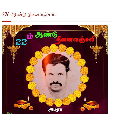
22ம் ஆண்டு நினைவஞ்சலி.