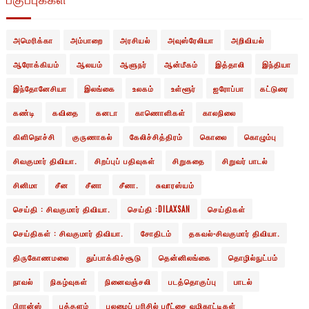
அமெரிக்கா
அம்பாறை
அரசியல்
அவுஸ்ரேலியா
அறிவியல்
ஆரோக்கியம்
ஆலயம்
ஆளுநர்
ஆன்மீகம்
இத்தாலி
இந்தியா
இந்தோனேசியா
இலங்கை
உலகம்
உள்ளூர்
ஐரோப்பா
கட்டுரை
கண்டி
கவிதை
கனடா
காணொளிகள்
காலநிலை
கிளிநொச்சி
குருணாகல்
கேலிச்சித்திரம்
கொலை
கொழும்பு
சிவகுமார் திவியா.
சிறப்புப் பதிவுகள்
சிறுகதை
சிறுவர் பாடல்
சினிமா
சீன
சீனா
சீனா.
சுவாரஸ்யம்
செய்தி : சிவகுமார் திவியா.
செய்தி :DILAXSAN
செய்திகள்
செய்திகள் : சிவகுமார் திவியா.
சோதிடம்
தகவல்-சிவகுமார் திவியா.
திருகோணமலை
துப்பாக்கிச்சூடு
தென்னிலங்கை
தொழில்நுட்பம்
நாவல்
நிகழ்வுகள்
நினைவஞ்சலி
படத்தொகுப்பு
பாடல்
பிரான்ஸ்
புத்தளம்
புலமைப் பரிசில் பரீட்சை வழிகாட்டிகள்