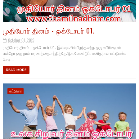
முதியோர் தினம் - ஒக்டோபர் 01.
October 01, 2019
முதியோர் தினம் - ஒக்டோபர் 01. இவ்வுலகில் பிறந்த எந்த ஒரு உயிரினமும்
என்றோ ஒரு நாள் மரணத்தை சந்தித்தேஆக வேண்டும். மனிதர்கள் மட்டுமல்ல
செடி,...
READ MORE
கட்டுரை