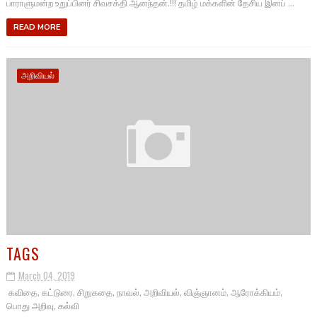
பாராளுமன்ற உறுப்பினர் சிவசக்தி ஆனந்தன்.!!! தமிழ் மக்களின் தேசிய இனப் ...
READ MORE
அறிவியல்
TAGS
March 04, 2019
கவிதை, கட்டுரை, சிறுகதை, நாவல், அறிவியல், விஞ்ஞானம், ஆரோக்கியம்,
பொது அறிவு, கல்வி