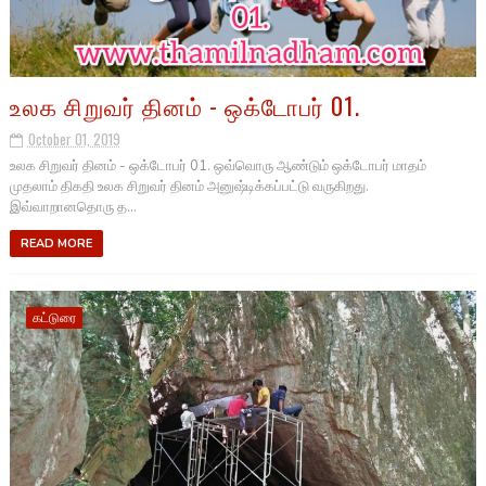
உலக சிறுவர் தினம் - ஒக்டோபர் 01.
October 01, 2019
உலக சிறுவர் தினம் - ஒக்டோபர் 01. ஒவ்வொரு ஆண்டும் ஒக்டோபர் மாதம்
முதலாம் திகதி உலக சிறுவர் தினம் அனுஷ்டிக்கப்பட்டு வருகிறது.
இவ்வாறானதொரு த...
READ MORE
கட்டுரை