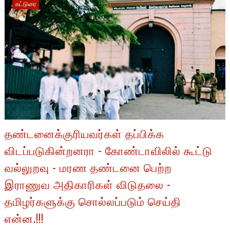
கட்டுரை
தண்டனைக்குரியவர்கள் தப்பிக்க
விடப்படுகின்றனரா - கோண்டாவிலில் கூட்டு
வல்லுறவு - மரண தண்டனை பெற்ற
இராணுவ அதிகாரிகள் விடுதலை -
தமிழர்களுக்கு சொல்லப்படும் செய்தி
என்ன.!!!