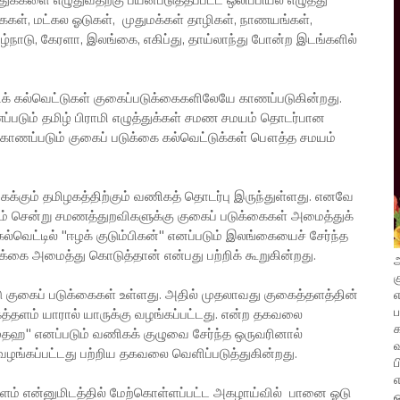
்துக்களை எழுதுவதற்கு பயன்படுத்தப்பட்ட ஒலிப்பியல் எழுத்து
கைகள், மட்கல ஓடுகள், முதுமக்கள் தாழிகள், நாணயங்கள்,
ழ்நாடு, கேரளா, இலங்கை, எகிப்து, தாய்லாந்து போன்ற இடங்களில்
ிக் கல்வெட்டுகள் குகைப்படுக்கைகளிலேயே காணப்படுகின்றது.
ப்படும் தமிழ் பிராமி எழுத்துக்கள் சமண சமயம் தொடர்பான
காணப்படும் குகைப் படுக்கை கல்வெட்டுக்கள் பௌத்த சமயம்
ைக்கும் தமிழகத்திற்கும் வணிகத் தொடர்பு இருந்துள்ளது. எனவே
ம் சென்று சமணத்துறவிகளுக்கு குகைப் படுக்கைகள் அமைத்துக்
ல்வெட்டில் "ஈழக் குடும்பிகன்" எனப்படும் இலங்கையைச் சேர்ந்த
கை அமைத்து கொடுத்தான் என்பது பற்றிக் கூறுகின்றது.
அ
க
எ
குகைப் படுக்கைகள் உள்ளது. அதில் முதலாவது குகைத்தளத்தின்
த்தளம் யாரால் யாருக்கு வழங்கப்பட்டது. என்ற தகவலை
முதஹ" எனப்படும் வணிகக் குழுவை சேர்ந்த ஒருவரினால்
வ
ங்கப்பட்டது பற்றிய தகவலை வெளிப்படுத்துகின்றது.
ப
எ
ுளம் என்னுமிடத்தில் மேற்கொள்ளப்பட்ட அகழாய்வில் பானை ஓடு