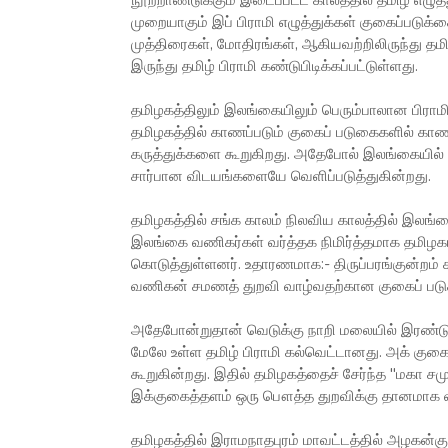
நூற்றாண்டுக்கும் இடைப்பட்ட காலத்தில் தமிழ் எழுத
முறையாகும் இப் பிராமி எழுத்துக்கள் குகைப்படுக்
முத்திரைகள், மோதிரங்கள், ஆகியவற்றிலிருந்து தமி
இருந்து தமிழ் பிராமி கண்டுபிடிக்கப்பட்டுள்ளது.
தமிழகத்திலும் இலங்கையிலும் பெரும்பாலான பிராம
தமிழகத்தில் காணப்படும் குகைப் படுகைகளில் காண
கருத்துக்களை கூறுகிறது. அதேபோல் இலங்கையில் 
சார்பான விடயங்களையே வெளிப்படுத்துகின்றது.
தமிழகத்தில் சங்க காலம் நிலவிய காலத்தில் இலங்க
இலங்கை வணிகர்கள் வர்த்தக நிமிர்த்தமாக தமிழக
கொடுத்துள்ளனர். உதாரணமாக:- திருப்பரங்குன்றம் க
வணிகன் சமணத் துறவி வாழ்வதற்கான குகைப் படுக்
அதேபோன்றுதான் வெடுக்கு நாறி மலையில் இரண்டு 
மேலே உள்ள தமிழ் பிராமி கல்வெட்டானது. அக் குகை
கூறுகின்றது. இதில் தமிழகத்தைச் சேர்ந்த "மகா ச
இக்குகைத்தளம் ஒரு பௌத்த துறவிக்கு தானமாக வழ
தமிழகத்தில் இராமநாதபுரம் மாவட்டத்தில் அழகன்க