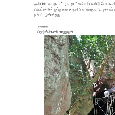
ஒன்றில் "சமுத" , "சமுதஹ" என்ற இரண்டு பெயர்கள
பெயர்களின் ஒற்றுமை கருதி வெடுக்குநாறி குகை
நம்பப்படுகின்றது.
தகவல்:
- நெடுங்கேணி சானுஜன் -