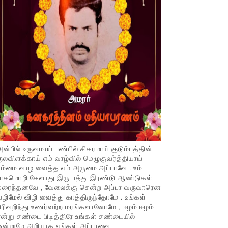
ன்பில் உருவமாய் பண்பில் சிகரமாய் குடும்பத்தின்
ுலவிளக்காய் எம் வாழ்வில் மெழுகுவர்த்தியாய்
ம்மை வாழ வைத்த எம் அருமை அப்பாவே . உம்
பாசமொழி கேளாது இரு பத்து இரண்டு ஆண்டுகள்
கரைந்தனவே , வேலைக்கு சென்ற அப்பா வருவாரென
ழிமேல் விழி வைத்து காத்திருந்தோமே . உங்கள்
ிரிவறிந்து உணர்வற்ற மரங்களானோமே , ஈழம் ஈழம்
ன்று சண்டை பிடித்திரே உங்கள் சண்டையில்
ஒன்றுமே அறியாத எங்கள் அப்பாவை