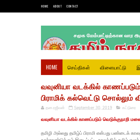
HOME
ABOUT
CONTACT
HOME
செய்திகள்
விளையாட்டு
இ
வவுனியா வடக்கில் காணப்படும்
பிராமிக் கல்வெட்டு சொல்லும் வ
தன.ரஜீவன்
September 30, 2019
கட்டுரை
வவுனியா வடக்கில் காணப்படும் வெடுக்குநாறி மலையி
தமிழி அல்லது தமிழ்ப் பிராமி என்பது பண்டைக் காலத