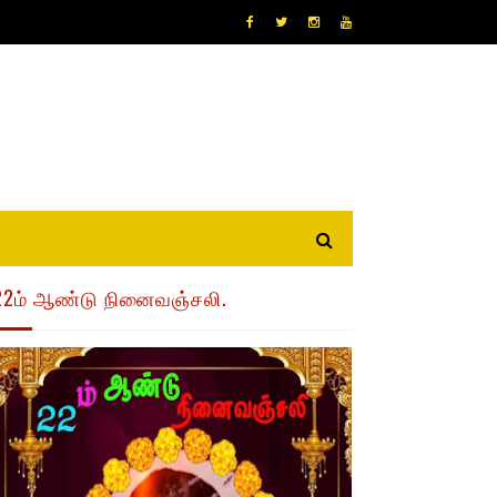
22ம் ஆண்டு நினைவஞ்சலி.