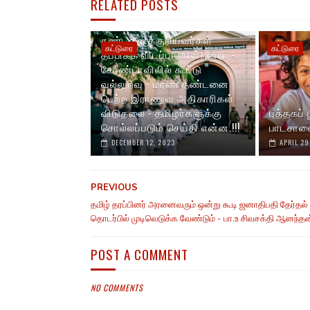
RELATED POSTS
தண்டனைக்குரியவர்கள்
கட்டுரை
கட்டுரை
தப்பிக்க விடப்படுகின்றனரா -
கோண்டாவிலில் கூட்டு
வல்லுறவு - மரண தண்டனை
பெற்ற இராணுவ அதிகாரிகள்
விடுதலை - தமிழர்களுக்கு
புத்தகப்
சொல்லப்படும் செய்தி என்ன.!!!
பாடசால
DECEMBER 12, 2023
APRIL 29
PREVIOUS
தமிழ் தரப்பினர் அரனைவரும் ஒன்று கூடி ஜனாதிபதி தேர்தல்
தொடர்பில் முடிவெடுக்க வேண்டும் - பா.உ சிவசக்தி ஆனந்தன்.
POST A COMMENT
NO COMMENTS