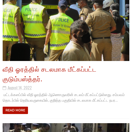
வீதி ஓரத்தில் சடலமாக மீட்கப்பட்ட
குடும்பஸ்த்தர்.
August 14, 2022
மட்டக்களப்பில் வீதி ஓரத்தில் ஆணொருவரின் சடலம் மீட்கப்பட்டுள்ளது. சம்பவம்
தொடர்பில் தெரியவருகையில், குறித்த பகுதியில் சடலமாக மீட்கப்பட்ட நபர...
READ MORE