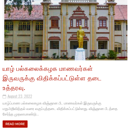
யாழ் பல்கலைக்கழக மாணவர்கள்
இருவருக்கு விதிக்கப்பட்டுள்ள தடை
உத்தரவு.
August 23, 2022
யாழ்ப்பாண பல்கலைகழக விஞ்ஞான பீட மாணவர்கள் இருவருக்கு
மறுஅறிவித்தல் வரை வகுப்புத்தடை விதிக்கப்பட்டுள்ளது. விஞ்ஞான பீடத்தை
சேர்ந்த முதலாமாண்டு...
READ MORE