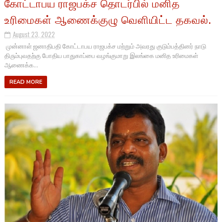
கோட்டாபய ராஜபக்ச தொடர்பில் மனித
உரிமைகள் ஆணைக்குழு வெளியிட்ட தகவல்.
August 23, 2022
முன்னாள் ஜனாதிபதி கோட்டாபய ராஜபக்ச மற்றும் அவரது குடும்பத்தினர் நாடு
திரும்புவதற்கு போதிய பாதுகாப்பை வழங்குமாறு இலங்கை மனித உரிமைகள்
ஆணைக்க...
READ MORE