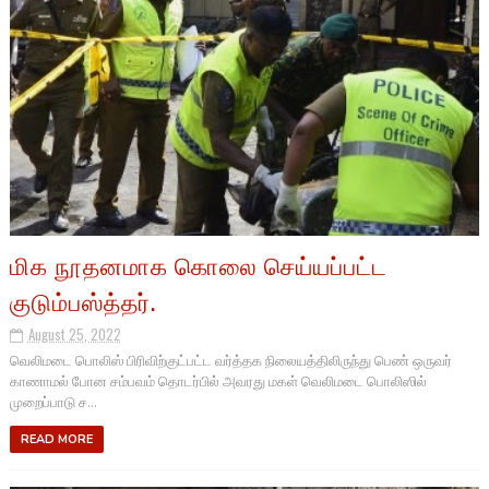
மிக நூதனமாக கொலை செய்யப்பட்ட
குடும்பஸ்த்தர்.
August 25, 2022
வெலிமடை பொலிஸ் பிரிவிற்குட்பட்ட வர்த்தக நிலையத்திலிருந்து பெண் ஒருவர்
காணாமல் போன சம்பவம் தொடர்பில் அவரது மகள் வெலிமடை பொலிஸில்
முறைப்பாடு ச...
READ MORE