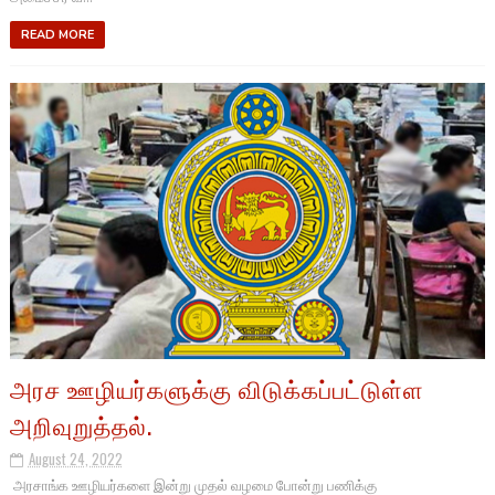
READ MORE
அரச ஊழியர்களுக்கு விடுக்கப்பட்டுள்ள
அறிவுறுத்தல்.
August 24, 2022
அரசாங்க ஊழியர்களை இன்று முதல் வழமை போன்று பணிக்கு