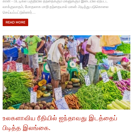
காலி - பிட்டிகல பகுதியில் தந்தைக்கும் மகனுக்கும் இடையில் ஏற்பட்ட
வாக்குவாதம், மோதலாக மாறி தந்தையால் மகன் அடித்து படுகொலை
செய்யப்பட்டுள்ளார்....
READ MORE
உலகளாவிய ரீதியில் ஐந்தாவது இடத்தைப்
பிடித்த இலங்கை.