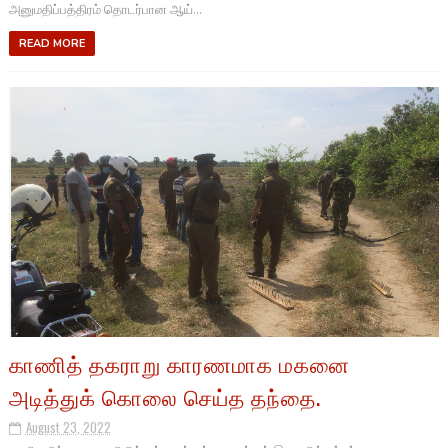
அனுமதிப்பத்திரம் தொடர்பான ஆய்...
READ MORE
காணித் தகராறு காரணமாக மகனை
அடித்துக் கொலை செய்த தந்தை.
August 23, 2022