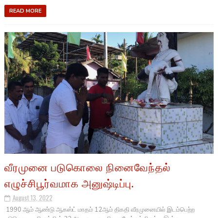
READ MORE
வீரமுனை படுகொலை நினைவேந்தல்
எழுச்சிபூர்வமாக அனுஷ்டிப்பு.
August 13, 2022
1990 ஆம் ஆண்டு ஆகஸ்ட் மாதம் 12ஆம் திகதி வீரமுனையில் இடம்பெற்ற