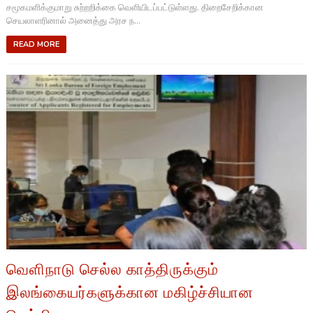
சமூகமளிக்குமாறு சுற்றறிக்கை வெளியிடப்பட்டுள்ளது. திறைசேறிக்கான
செயலாளரினால் அனைத்து அரச ந...
READ MORE
வெளிநாடு செல்ல காத்திருக்கும்
இலங்கையர்களுக்கான மகிழ்ச்சியான