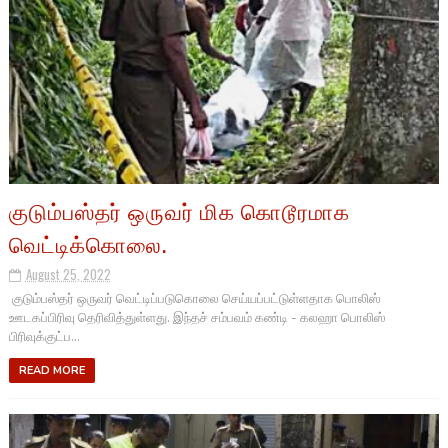
குடும்பஸ்தர் ஒருவர் மிக கொடூரமாக
வெட்டிக்கொலை.
August 25, 2022
குடும்பஸ்தர் ஒருவர் வெட்டிப்படுகொலை செய்யப்பட்டுள்ளதாக பொலிஸ்
ஊடகப்பிரிவு தெரிவித்துள்ளது. இந்தச் சம்பவம் கண்டி - கலஹா பொலிஸ்
பிரிவுக்குட்ப...
READ MORE