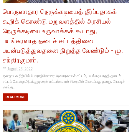
பொருளாதார நெருக்கடியைத் தீர்ப்பதாகக்
கூறிக் கொண்டு மறுவளத்தில் அரசியல்
நெருக்கடியை உருவாக்கக் கூடாது,
பயங்கரவாத தடைச் சட்டத்தினை
பயன்படுத்துவதனை நிறுத்த வேண்டும் - மு.
சந்திரகுமார்.
August 23, 2022
ஜனநாயக ரீதியில் போராடுவோரை அவசரகாலச் சட்டம், பயங்கரவாதத் தடைச்
சட்டம் போன்ற அடக்குமுறைச் சட்டங்களால் சிறையில் அடைப்பது தவறு. அப்படிச்
செய்த...
READ MORE