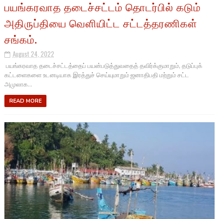
பயங்கரவாத தடைச்சட்டம் தொடர்பில் கடும்
அதிருப்தியை வெளியிட்ட சட்டத்தரணிகள்
சங்கம்.
August 24, 2022
பயங்கரவாத தடைச்சட்டத்தைப் பயன்படுத்துவதைத் தவிர்க்குமாறும், தடுப்புக்
கட்டளைகளை உடனடியாக இரத்துச் செய்யுமாறும் ஜனாதிபதி மற்றும் சட்ட
அமுலாக...
READ MORE