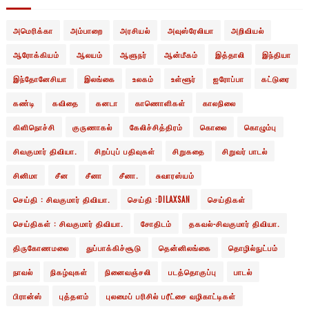
அமெரிக்கா
அம்பாறை
அரசியல்
அவுஸ்ரேலியா
அறிவியல்
ஆரோக்கியம்
ஆலயம்
ஆளுநர்
ஆன்மீகம்
இத்தாலி
இந்தியா
இந்தோனேசியா
இலங்கை
உலகம்
உள்ளூர்
ஐரோப்பா
கட்டுரை
கண்டி
கவிதை
கனடா
காணொளிகள்
காலநிலை
கிளிநொச்சி
குருணாகல்
கேலிச்சித்திரம்
கொலை
கொழும்பு
சிவகுமார் திவியா.
சிறப்புப் பதிவுகள்
சிறுகதை
சிறுவர் பாடல்
சினிமா
சீன
சீனா
சீனா.
சுவாரஸ்யம்
செய்தி : சிவகுமார் திவியா.
செய்தி :DILAXSAN
செய்திகள்
செய்திகள் : சிவகுமார் திவியா.
சோதிடம்
தகவல்-சிவகுமார் திவியா.
திருகோணமலை
துப்பாக்கிச்சூடு
தென்னிலங்கை
தொழில்நுட்பம்
நாவல்
நிகழ்வுகள்
நினைவஞ்சலி
படத்தொகுப்பு
பாடல்
பிரான்ஸ்
புத்தளம்
புலமைப் பரிசில் பரீட்சை வழிகாட்டிகள்