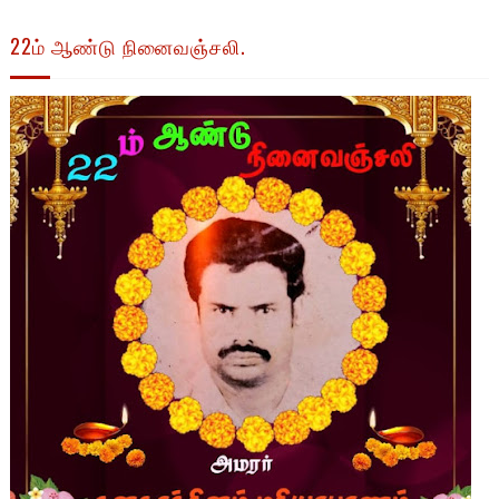
22ம் ஆண்டு நினைவஞ்சலி.