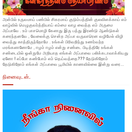
அன்பில் உருவமாய் பண்பில் சிகரமாய் குடும்பத்தின் குலவிளக்காய் எம்
வாழ்வில் மெழுகுவர்த்தியாய் எம்மை வாழ வைத்த எம் அருமை
அப்பாவே . உம் பாசமொழி கேளாது இரு பத்து இரண்டு ஆண்டுகள்
கரைந்தனவே , வேலைக்கு சென்ற அப்பா வருவாரென வழிமேல் விழி
வைத்து காத்திருந்தோமே . உங்கள் பிரிவறிந்து உணர்வற்ற
மரங்களானோமே , ஈழம் ஈழம் என்று சண்டை பிடித்திரே உங்கள்
சண்டையில் ஒன்றுமே அறியாத எங்கள் அப்பாவை பலிக்கடாவாக்கியது
ஏனோ ! எப்போ கண்போம் எம் தெய்வத்தை??? தேடுகிறோம்
தேடுகிறோம் எங்கள் அப்பாவை பூமியில் காணவில்லை இன்று வரை...
நினைவுடன்.