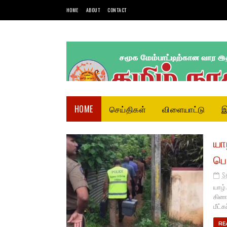
HOME
ABOUT
CONTACT
HOME
செய்திகள்
விளையாட்டு
இ
யா
பெ
S
யாழ்
கிணற
மீட்க
RE