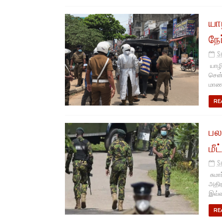
யா
நே
S
யாழி
சென்
மாணவ
RE
பல
மீட்
S
சுமா
அதிர
இவ்வ
RE