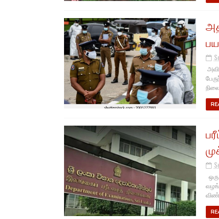
அத
பய
S
அவிச
பேரு
நிலைய
RE
பர
மு
S
ஒரு 
வழங்
விண்
RE