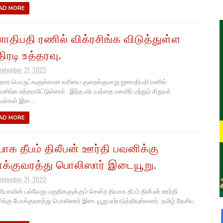
AD MORE
ாதிபதி ரணில் விக்ரசிங்க விடுத்துள்ள
ிரடி உத்தரவு.
eptember 21, 2022
தார பொருட்களுக்கான வரியை குறைக்குமாறு ஜனாதிபதி ரணில்
ரமசிங்க உத்தரவிட்டுள்ளார். இந்த விடயத்தை மகளிர் மற்றும் சிறுவர்
ல்கள் இரா...
AD MORE
யாக தீபம் திலீபன் ஊர்தி பவனிக்கு
க்குவரத்து பொலிஸார் இடையூறு.
eptember 21, 2022
ியாவின் பல்வேறு பகுதிகளுக்கும் சென்ற தியாக தீபம் திலீபன் ஊர்தி
க்கு போக்குவரத்து பொலிஸார் இடையூறு ஏற்படுத்தியுள்ளனர். தமிழ் தேசிய