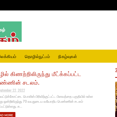
லக்கியம்
தொழில்நுட்பம்
நிகழ்வுகள்
ழில் கிணற்றிலிருந்து மீட்க்கப்பட்ட
ண்ணின் சடலம்.
eptember 22, 2022
.வட்டுக்கோட்டை பொலிஸ் பிரிவிற்குட்பட்ட பிளவத்தை பகுதியில் உள்ள
ு ஒன்றிலிருந்து 70 வயதுடைய வயோதிப பெண்ணின் சடலம்
ப்பட்டுள்ளது. க...
AD MORE