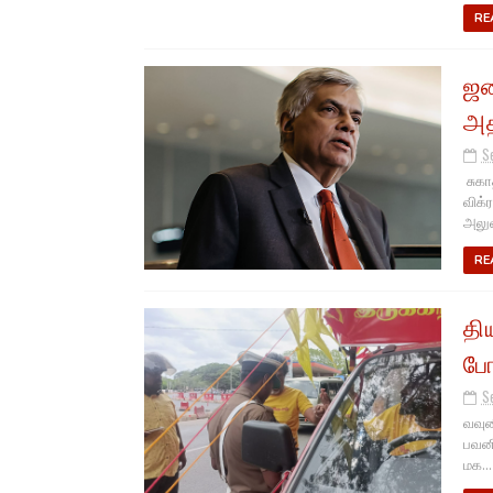
RE
ஜன
அத
S
சுகா
விக்
அலுவ
RE
தி
போ
S
வவுன
பவனி
மக...