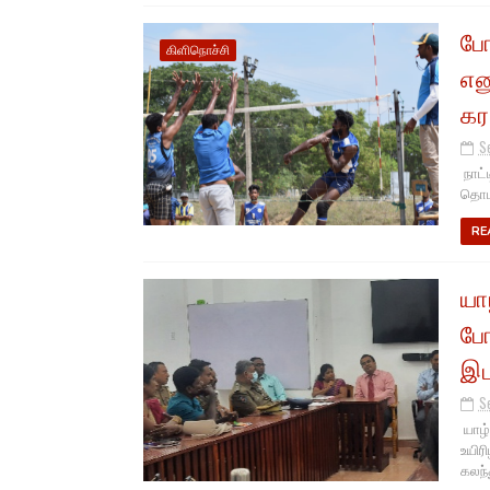
போ
கிளிநொச்சி
என
கரப
S
நாட்
தொடர
RE
யா
போ
இட
S
யாழ்
உயிர
கலந்