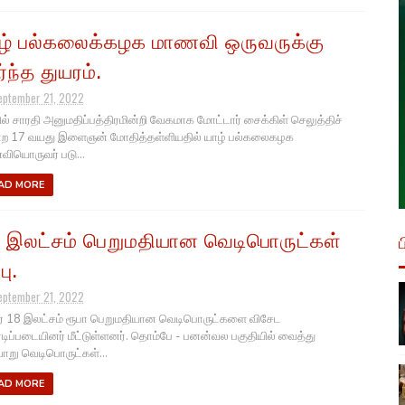
ழ் பல்கலைக்கழக மாணவி ஒருவருக்கு
ர்ந்த துயரம்.
eptember 21, 2022
ல் சாரதி அனுமதிப்பத்திரமின்றி வேகமாக மோட்டார் சைக்கிள் செலுத்திச்
ற 17 வயது இளைஞன் மோதித்தள்ளியதில் யாழ் பல்கலைகழக
ியொருவர் படு...
AD MORE
 இலட்சம் பெறுமதியான வெடிபொருட்கள்
பு.
eptember 21, 2022
ர் 18 இலட்சம் ரூபா பெறுமதியான வெடிபொருட்களை விசேட
டிப்படையினர் மீட்டுள்ளனர். தொம்பே - பனன்வல பகுதியில் வைத்து
ாறு வெடிபொருட்கள்...
AD MORE