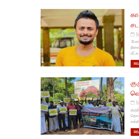
கா
சட
S
பேரா
நிலை
மீட்க.
RE
கு
வெ
S
குரு
தொடர
கல்லி
RE