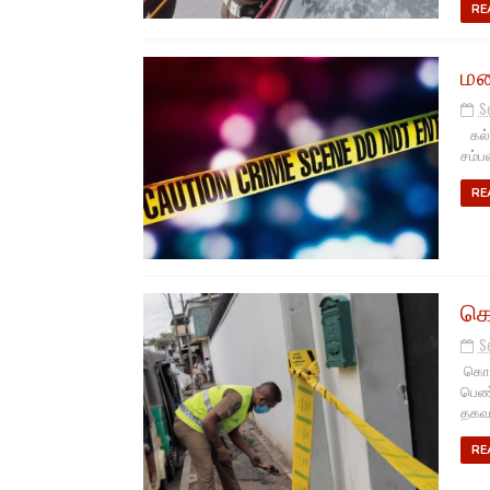
RE
மண
S
கல்க
சம்பவ
RE
கொ
S
கொழு
பெண்
தகவல
RE