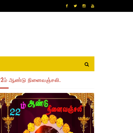
22ம் ஆண்டு நினைவஞ்சலி.