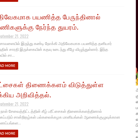
ிவேகமாக பயணித்த பேருந்தினால்
ணிகளுக்கு நேர்ந்த துயரம்.
eptember 21, 2022
ாவளையில் இருந்து கண்டி நோக்கி அதிவேகமாக பயணித்த தனியார்
ந்தின் சாரதி இருக்கையின் கதவு உடைந்து கீழே விழுந்துள்ளார். இந்த
ில் சா...
AD MORE
ீட்சைகள் திணைக்களம் விடுத்துள்ள
அ
க்கிய அறிவித்தல்.
க
எ
eptember 21, 2022
நாள் சேவைத்திட்டத்தின் கீழ் பரீட்சைகள் திணைக்களத்தினால்
கப்படும் சான்றிதழ்கள் பல்கலைக்கழக மானியங்கள் ஆணைக்குழுவுக்கான
வ
ணப்பங்கள...
ப
எ
AD MORE