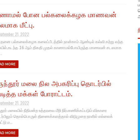
ப
ணாமல் போன பல்கலைக்கழக மாணவன்
அ
லமாக மீட்பு.
eptember 21, 2022
தனை பல்கலைக்கழக கலைப்பீடத்தில் நான்காம் ஆண்டில் கல்வி கற்று வந்த
யில்,கடந்த 16 ஆம் திகதி முதல் காணாமல்போயிருந்த மாணவன் சடலமாக
..
AD MORE
ருந்தூர் மலை நில அபகரிப்பு தொடர்பில்
டித்த மக்கள் போராட்டம்.
eptember 21, 2022
ந்தூர் மலையில் நீதிமன்ற உத்தரவை மீறி நிர்மாணிக்கப்படும் விகாரை
்பிலும் தொல்பொருள் திணைக்களத்தால் விடுமுறை நாளில் எல்லைக்
ட்டு ம...
AD MORE