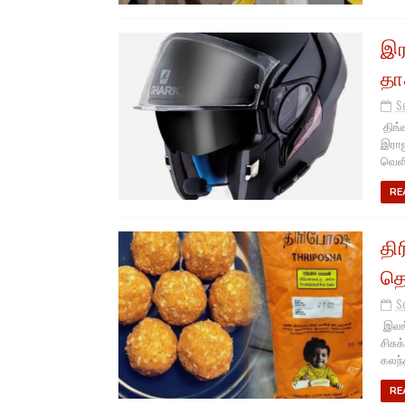
இர
தா
S
திங்
இராஜ
வெளி
RE
தி
தொ
S
இலங்
சிசு
கலந்த
RE