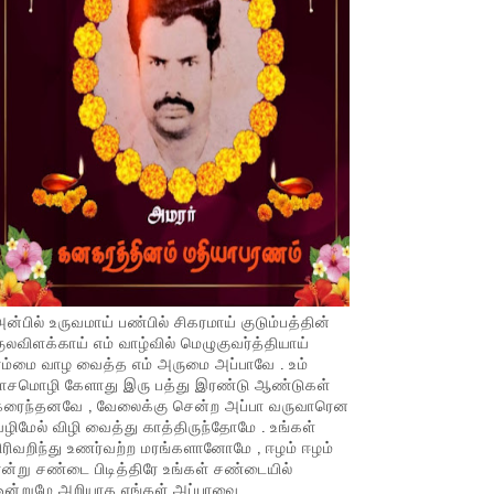
ன்பில் உருவமாய் பண்பில் சிகரமாய் குடும்பத்தின்
ுலவிளக்காய் எம் வாழ்வில் மெழுகுவர்த்தியாய்
ம்மை வாழ வைத்த எம் அருமை அப்பாவே . உம்
பாசமொழி கேளாது இரு பத்து இரண்டு ஆண்டுகள்
கரைந்தனவே , வேலைக்கு சென்ற அப்பா வருவாரென
ழிமேல் விழி வைத்து காத்திருந்தோமே . உங்கள்
ிரிவறிந்து உணர்வற்ற மரங்களானோமே , ஈழம் ஈழம்
ன்று சண்டை பிடித்திரே உங்கள் சண்டையில்
ஒன்றுமே அறியாத எங்கள் அப்பாவை