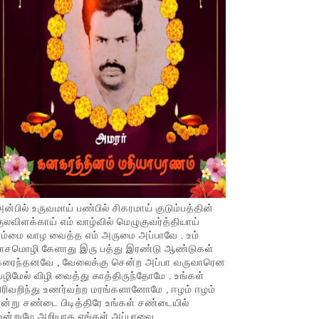
ன்பில் உருவமாய் பண்பில் சிகரமாய் குடும்பத்தின்
ுலவிளக்காய் எம் வாழ்வில் மெழுகுவர்த்தியாய்
ம்மை வாழ வைத்த எம் அருமை அப்பாவே . உம்
பாசமொழி கேளாது இரு பத்து இரண்டு ஆண்டுகள்
கரைந்தனவே , வேலைக்கு சென்ற அப்பா வருவாரென
ழிமேல் விழி வைத்து காத்திருந்தோமே . உங்கள்
ிரிவறிந்து உணர்வற்ற மரங்களானோமே , ஈழம் ஈழம்
ன்று சண்டை பிடித்திரே உங்கள் சண்டையில்
ஒன்றுமே அறியாத எங்கள் அப்பாவை