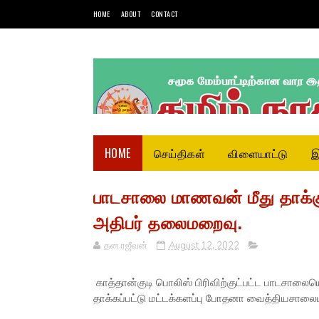
HOME
ABOUT
CONTACT
HOME
செய்திகள்
விளையாட்டு
இ
பாடசாலை மாணவன் மீது தாக்க
அதிபர் தலைமறைவு.
தன.ரஜீவன்
August 12, 2022
காத்தான்குடி பொலிஸ் பிரிவிற்குட்பட்ட பாடசால
தாக்கப்பட்டு மட்டக்களப்பு போதனா வைத்தியசாலையி