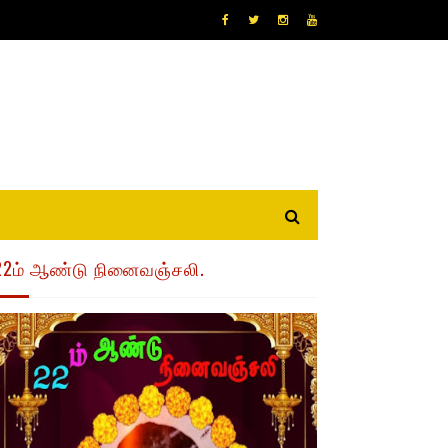
22ம் ஆண்டு நினைவஞ்சலி.