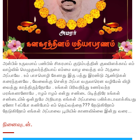
அன்பில் உருவமாய் பண்பில் சிகரமாய் குடும்பத்தின் குலவிளக்காய் எம்
வாழ்வில் மெழுகுவர்த்தியாய் எம்மை வாழ வைத்த எம் அருமை
அப்பாவே . உம் பாசமொழி கேளாது இரு பத்து இரண்டு ஆண்டுகள்
கரைந்தனவே , வேலைக்கு சென்ற அப்பா வருவாரென வழிமேல் விழி
வைத்து காத்திருந்தோமே . உங்கள் பிரிவறிந்து உணர்வற்ற
மரங்களானோமே , ஈழம் ஈழம் என்று சண்டை பிடித்திரே உங்கள்
சண்டையில் ஒன்றுமே அறியாத எங்கள் அப்பாவை பலிக்கடாவாக்கியது
ஏனோ ! எப்போ கண்போம் எம் தெய்வத்தை??? தேடுகிறோம்
தேடுகிறோம் எங்கள் அப்பாவை பூமியில் காணவில்லை இன்று வரை...
நினைவுடன்.