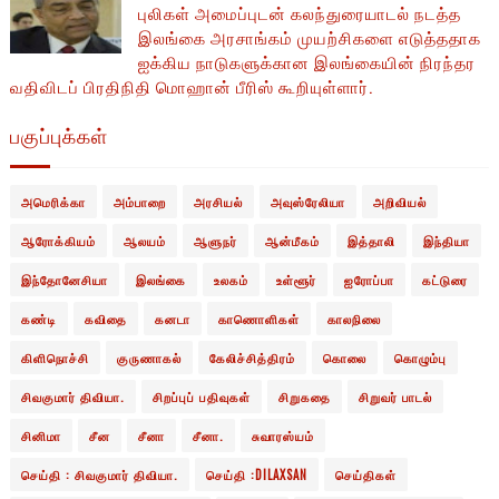
புலிகள் அமைப்புடன் கலந்துரையாடல் நடத்த
இலங்கை அரசாங்கம் முயற்சிகளை எடுத்ததாக
ஐக்கிய நாடுகளுக்கான இலங்கையின் நிரந்தர
வதிவிடப் பிரதிநிதி மொஹான் பீரிஸ் கூறியுள்ளார்.
பகுப்புக்கள்
அமெரிக்கா
அம்பாறை
அரசியல்
அவுஸ்ரேலியா
அறிவியல்
ஆரோக்கியம்
ஆலயம்
ஆளுநர்
ஆன்மீகம்
இத்தாலி
இந்தியா
இந்தோனேசியா
இலங்கை
உலகம்
உள்ளூர்
ஐரோப்பா
கட்டுரை
கண்டி
கவிதை
கனடா
காணொளிகள்
காலநிலை
கிளிநொச்சி
குருணாகல்
கேலிச்சித்திரம்
கொலை
கொழும்பு
சிவகுமார் திவியா.
சிறப்புப் பதிவுகள்
சிறுகதை
சிறுவர் பாடல்
சினிமா
சீன
சீனா
சீனா.
சுவாரஸ்யம்
செய்தி : சிவகுமார் திவியா.
செய்தி :DILAXSAN
செய்திகள்