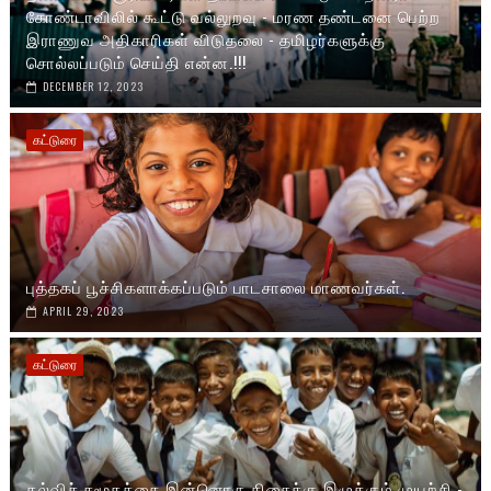
கோண்டாவிலில் கூட்டு வல்லுறவு - மரண தண்டனை பெற்ற
இராணுவ அதிகாரிகள் விடுதலை - தமிழர்களுக்கு
சொல்லப்படும் செய்தி என்ன.!!!
DECEMBER 12, 2023
கட்டுரை
புத்தகப் பூச்சிகளாக்கப்படும் பாடசாலை மாணவர்கள்.
APRIL 29, 2023
கட்டுரை
கல்விச் சமூகத்தை இன்னொரு திசைக்கு இழுக்கும் முயற்சி -