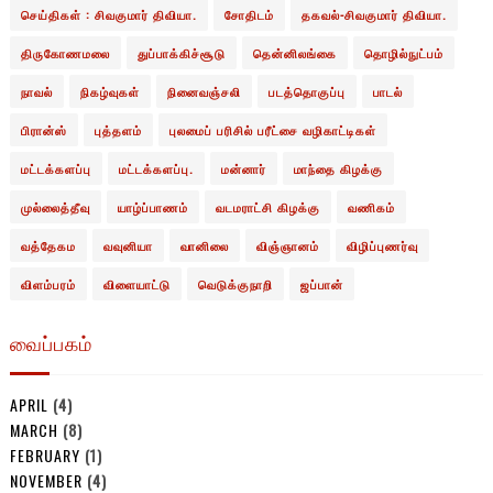
செய்திகள் : சிவகுமார் திவியா.
சோதிடம்
தகவல்-சிவகுமார் திவியா.
திருகோணமலை
துப்பாக்கிச்சூடு
தென்னிலங்கை
தொழில்நுட்பம்
நாவல்
நிகழ்வுகள்
நினைவஞ்சலி
படத்தொகுப்பு
பாடல்
பிரான்ஸ்
புத்தளம்
புலமைப் பரிசில் பரீட்சை வழிகாட்டிகள்
மட்டக்களப்பு
மட்டக்களப்பு.
மன்னார்
மாந்தை கிழக்கு
முல்லைத்தீவு
யாழ்ப்பாணம்
வடமராட்சி கிழக்கு
வணிகம்
வத்தேகம
வவுனியா
வானிலை
விஞ்ஞானம்
விழிப்புணர்வு
விளம்பரம்
விளையாட்டு
வெடுக்குநாறி
ஜப்பான்
வைப்பகம்
APRIL
(4)
MARCH
(8)
FEBRUARY
(1)
NOVEMBER
(4)