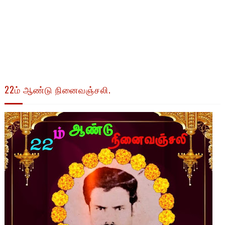
22ம் ஆண்டு நினைவஞ்சலி.