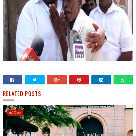
RELATED POSTS
கட்டுரை
தண்டனைக்குரியவர்கள் தப்பிக்க விடப்படுகின்றனரா -