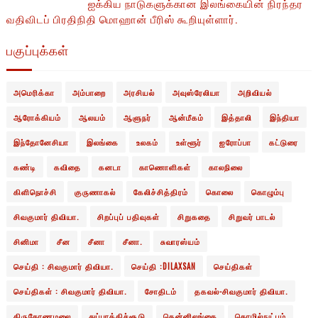
ஐக்கிய நாடுகளுக்கான இலங்கையின் நிரந்தர
வதிவிடப் பிரதிநிதி மொஹான் பீரிஸ் கூறியுள்ளார்.
பகுப்புக்கள்
அமெரிக்கா
அம்பாறை
அரசியல்
அவுஸ்ரேலியா
அறிவியல்
ஆரோக்கியம்
ஆலயம்
ஆளுநர்
ஆன்மீகம்
இத்தாலி
இந்தியா
இந்தோனேசியா
இலங்கை
உலகம்
உள்ளூர்
ஐரோப்பா
கட்டுரை
கண்டி
கவிதை
கனடா
காணொளிகள்
காலநிலை
கிளிநொச்சி
குருணாகல்
கேலிச்சித்திரம்
கொலை
கொழும்பு
சிவகுமார் திவியா.
சிறப்புப் பதிவுகள்
சிறுகதை
சிறுவர் பாடல்
சினிமா
சீன
சீனா
சீனா.
சுவாரஸ்யம்
செய்தி : சிவகுமார் திவியா.
செய்தி :DILAXSAN
செய்திகள்
செய்திகள் : சிவகுமார் திவியா.
சோதிடம்
தகவல்-சிவகுமார் திவியா.
திருகோணமலை
துப்பாக்கிச்சூடு
தென்னிலங்கை
தொழில்நுட்பம்