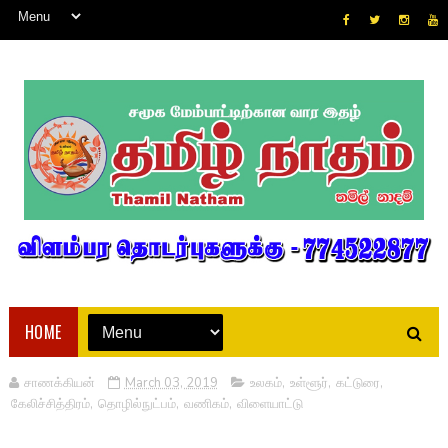
HOME
சாணக்கியன்
March 03, 2019
உலகம்
,
உள்ளூர்
,
கட்டுரை
,
கேலிச்சித்திரம்
,
தொழில்நுட்பம்
,
வணிகம்
,
விளையாட்டு