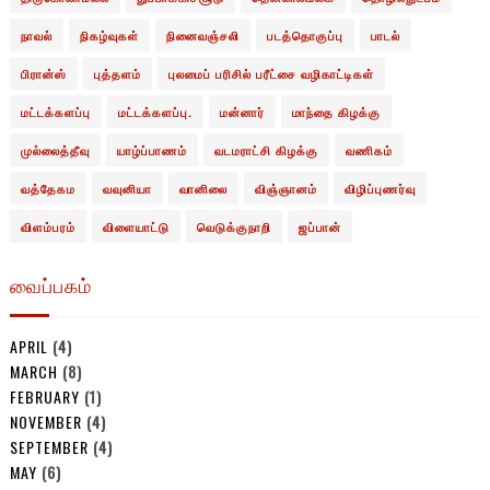
நாவல்
நிகழ்வுகள்
நினைவஞ்சலி
படத்தொகுப்பு
பாடல்
பிரான்ஸ்
புத்தளம்
புலமைப் பரிசில் பரீட்சை வழிகாட்டிகள்
மட்டக்களப்பு
மட்டக்களப்பு.
மன்னார்
மாந்தை கிழக்கு
முல்லைத்தீவு
யாழ்ப்பாணம்
வடமராட்சி கிழக்கு
வணிகம்
வத்தேகம
வவுனியா
வானிலை
விஞ்ஞானம்
விழிப்புணர்வு
விளம்பரம்
விளையாட்டு
வெடுக்குநாறி
ஜப்பான்
வைப்பகம்
APRIL
(4)
MARCH
(8)
FEBRUARY
(1)
NOVEMBER
(4)
SEPTEMBER
(4)
MAY
(6)