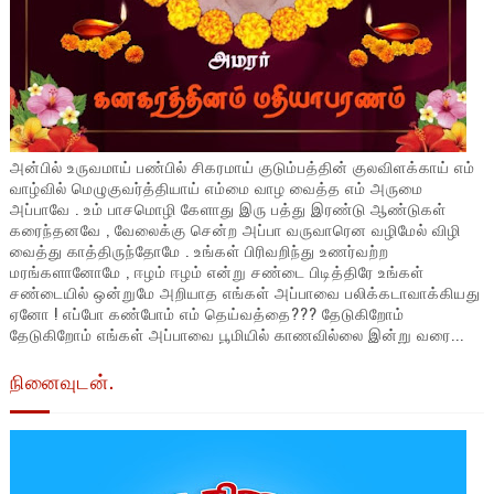
அன்பில் உருவமாய் பண்பில் சிகரமாய் குடும்பத்தின் குலவிளக்காய் எம்
வாழ்வில் மெழுகுவர்த்தியாய் எம்மை வாழ வைத்த எம் அருமை
அப்பாவே . உம் பாசமொழி கேளாது இரு பத்து இரண்டு ஆண்டுகள்
கரைந்தனவே , வேலைக்கு சென்ற அப்பா வருவாரென வழிமேல் விழி
வைத்து காத்திருந்தோமே . உங்கள் பிரிவறிந்து உணர்வற்ற
மரங்களானோமே , ஈழம் ஈழம் என்று சண்டை பிடித்திரே உங்கள்
சண்டையில் ஒன்றுமே அறியாத எங்கள் அப்பாவை பலிக்கடாவாக்கியது
ஏனோ ! எப்போ கண்போம் எம் தெய்வத்தை??? தேடுகிறோம்
தேடுகிறோம் எங்கள் அப்பாவை பூமியில் காணவில்லை இன்று வரை...
நினைவுடன்.