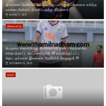
இலங்கை அணியில் வேகப்பந்து பயிற்றுவிப்பாளராக சமிந்த
வாஸை மீண்டும் நியமிப்பதற்கு தீர்மானம்.
MARCH 17, 2021
விளையாட்டு
பெருமை கொள்கிறது கிளிநொச்சி மண் - தெற்காசிய
உதைபந்தாட்ட‌ கூட்டமைப்பின் 19 வயதிற்குட்பட்ட
தொடருக்கான இலங்கை அணியில் தேனுஜன்.!!!
SEPTEMBER 18, 2019
உலகம்