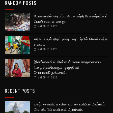
RANDOM POSTS
மோசடியில் ஈடுபட்ட அரச உத்தியோகத்தர்கள்
பொலிசாரால் கைது.
MARCH 15, 2026
எரிபொருள் நிரப்புவது தொடர்பில் வெளிவந்த
தகவல்.
MARCH 15, 2026
இலங்கையில் கின்னஸ் உலக சாதனையை
நிகழ்த்தப்போகும் குமுதினி
கோபாலகிருஷ்ணன்.
MARCH 14, 2026
RECENT POSTS
யாழ். தையிட்டி விகாரை காணியில் மீண்டும்
அளவீட்டுப் பணிகள் ஆரம்பம்.