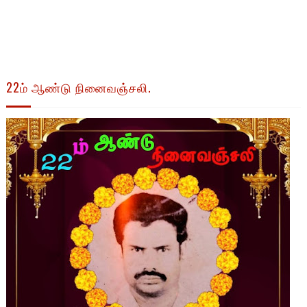
22ம் ஆண்டு நினைவஞ்சலி.