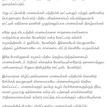
குறைக்கப்படும்.
அது மட்டுமன்றி மாணவர்கள் மத்தியில் நாட்டினதும் மற்றும் தனிமனித
பொருளாதார மேம்பாடு பற்றிய புரிதல்களையும் ஏற்படுத்துவதால்
நாட்டின் எதிர்கால நலனின் முதுகெலும்பாக மாணவர்கள் திகழ்வார்கள்.
ஏதோ ஒரு விடயத்தில் மாணவர்களை சாதனையாளர்களாக
மாற்றம்பெற வைக்க வேண்டும் என்ற கோட்பாடு கல்விச்
சமூகத்தினரிடம் துளிர்விட வேண்டும். இல்லையேல் வெறுமனவே
புத்தகப் பூச்சிகளாகவே பாடசாலையை விட்டு வெளியே வருவார்கள்.
இதே போன்றுதான் சமூகம் பற்றிய தெழிவுபடுத்தல்களையும்
மாணவர்களிடம் அதிகம் விதைக்க வேண்டியுள்ளதோடு தலைமைத்துவ
பண்புகளையும் சிறுவயதிலிருந்தே ஊட்டிவிட வேண்டும்.
இவ்வாறான விழிப்புணர்வுகளை மாணவர்கள் மத்தியில் கொண்டு
சேர்க்கத் தவறுவதன் விளைவாகவே பல்கலைக்கழகம் தெரிவு
செய்யப்பட்ட மாணவர்களும் தமக்கு எழும் பிரச்சினைகளுக்குத் தீர்வு
காண முடியாது தற்கொலை என்ற விடயத்தைக் கைக்கொண்டு
அதிகளவானவர்கள் உயிரை மாய்த்த சம்பவங்களும் பதிவாகியுள்ளன.
தற்காலத்தில் போதிய விழிப்புணர்வு மாணவர்கள் மத்தியில்