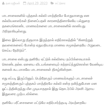
தன.ரஜீவன்
April 29, 2023
கட்டுரை
பாடசாலைகளில் புத்தகக் கல்வி மாத்திரமே போதுமானது என
கல்வியலாளர்கள் நினைப்பதன் காரணத்தினாலேயே பல்துறை
தகமைகொண்ட மாணவர்களை பாடசாலைகளில் காண்பது
அரிதாகியுள்ளது.
இவை இவ்வாறு நீளுமாக இருந்தால் எதிர்காலத்தில் "கிணற்றுத்
தவளைகளைப் போன்ற ஏதுமறியாத மாணவ சமூகத்தையே அறுவடை
செய்ய நேரிடும்".
பாடசாலை என்பது தனியே ஏட்டுக் கல்வியை நம்பிக்கையாகக்
கொண்டதல்ல. ஏனைய விடயங்களையும் கற்றாய்ந்துகொள்ள வேண்டிய
கலைக் கூடமாகவே பாடசாலைகள் திகழ்கின்றன.
எது எப்படி இருப்பினும், பெற்றோரும் மாணவர்களும் பாடசாலைச்
சமூகத்தினரும் புத்தகம் மாத்திரமே கல்வி என்ற நலிந்துபோன மன
ஓட்டத்திலிருந்து மீள முடியாததால் இது தொடர்பில் அலசி ஆராய
இதுவரை முற்படவில்லை.
தனியே பரீட்சைகளை மட்டுமே எதிர்பார்த்தபடி அவற்றையே