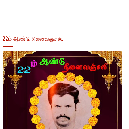
22ம் ஆண்டு நினைவஞ்சலி.