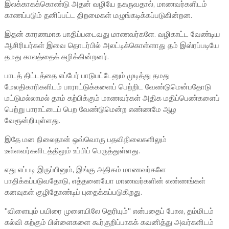
இலக்காகக்கொண்டு அதன் வழியே நகருவதால், மாணவர்களிடம்
காணப்படும் தனிப்பட்ட திறமைகள் மழுங்கடிக்கப்படுகின்றன.
இதன் காரணமாக பாதிப்படைவது மாணவர்களே. வழிகாட்ட வேண்டிய
ஆசிரியர்கள் இவை தொடர்பில் அலட்டிக்கொள்ளாது தம் இஸ்ரப்படியே
தமது காலத்தைக் கழிக்கின்றனர்.
பாடத் திட்டத்தை எப்பேர் பாடுபட்டேனும் முடித்து தமது
மேலதிகாரிகளிடம் பாராட்டுக்களைப் பெற்றிட வேண்டுமென்பதோடு
மட்டுமல்லாமல் தாம் கற்பிக்கும் மாணவர்கள் அதிக மதிப்பெண்களைப்
பெற்று பாராட்டைப் பெற வேண்டுமென்ற எண்ணமே ஆழ
வேரூன்றியுள்ளது.
இதே மன நிலைதான் ஒவ்வொரு பதவிநிலைகளிலும்
உள்ளவர்களிடத்திலும் உப்பிப் பெருத்துள்ளது.
எது எப்படி இருப்பினும், இங்கு அதிகம் மாணவர்களே
பாதிக்கப்படுவதோடு, எத்தனையோ மாணவர்களின் எண்ணங்கள்
கனவுகள் குழிதோண்டிப் புதைக்கப்படுகிறது.
"விளையும் பயிரை முளையிலே தெரியும்" என்பதைப் போல, தம்மிடம்
கல்வி கற்கும் பிள்ளைகளை கூர்குறிப்பாகக் கவனித்து அவர்களிடம்