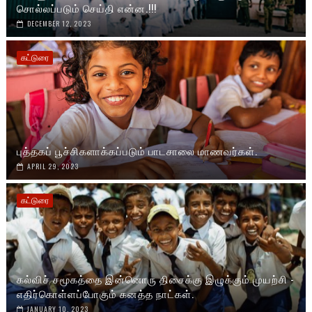
சொல்லப்படும் செய்தி என்ன.!!!
DECEMBER 12, 2023
கட்டுரை
புத்தகப் பூச்சிகளாக்கப்படும் பாடசாலை மாணவர்கள்.
APRIL 29, 2023
கட்டுரை
கல்விச் சமூகத்தை இன்னொரு திசைக்கு இழுக்கும் முயற்சி -
எதிர்கொள்ளப்போகும் கனத்த நாட்கள்.
JANUARY 10, 2023