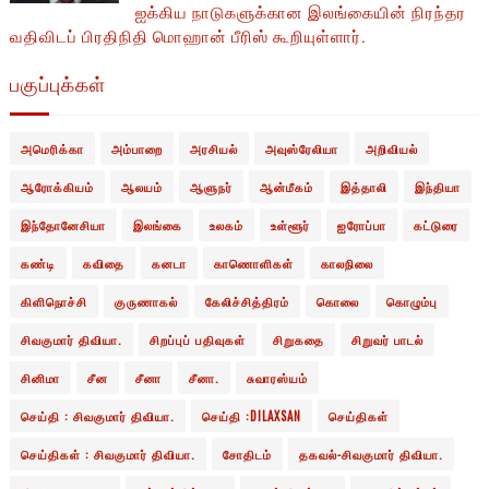
ஐக்கிய நாடுகளுக்கான இலங்கையின் நிரந்தர
வதிவிடப் பிரதிநிதி மொஹான் பீரிஸ் கூறியுள்ளார்.
பகுப்புக்கள்
அமெரிக்கா
அம்பாறை
அரசியல்
அவுஸ்ரேலியா
அறிவியல்
ஆரோக்கியம்
ஆலயம்
ஆளுநர்
ஆன்மீகம்
இத்தாலி
இந்தியா
இந்தோனேசியா
இலங்கை
உலகம்
உள்ளூர்
ஐரோப்பா
கட்டுரை
கண்டி
கவிதை
கனடா
காணொளிகள்
காலநிலை
கிளிநொச்சி
குருணாகல்
கேலிச்சித்திரம்
கொலை
கொழும்பு
சிவகுமார் திவியா.
சிறப்புப் பதிவுகள்
சிறுகதை
சிறுவர் பாடல்
சினிமா
சீன
சீனா
சீனா.
சுவாரஸ்யம்
செய்தி : சிவகுமார் திவியா.
செய்தி :DILAXSAN
செய்திகள்
செய்திகள் : சிவகுமார் திவியா.
சோதிடம்
தகவல்-சிவகுமார் திவியா.