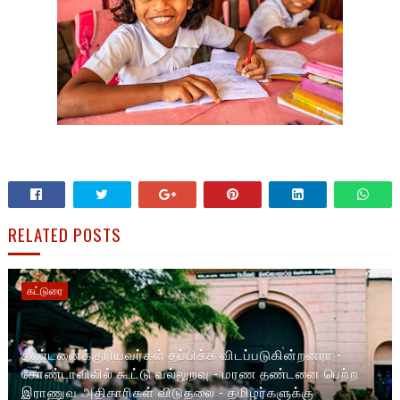
RELATED POSTS
கட்டுரை
தண்டனைக்குரியவர்கள் தப்பிக்க விடப்படுகின்றனரா -
கோண்டாவிலில் கூட்டு வல்லுறவு - மரண தண்டனை பெற்ற
இராணுவ அதிகாரிகள் விடுதலை - தமிழர்களுக்கு