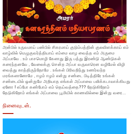
அன்பில் உருவமாய் பண்பில் சிகரமாய் குடும்பத்தின் குலவிளக்காய் எம்
வாழ்வில் மெழுகுவர்த்தியாய் எம்மை வாழ வைத்த எம் அருமை
அப்பாவே . உம் பாசமொழி கேளாது இரு பத்து இரண்டு ஆண்டுகள்
கரைந்தனவே , வேலைக்கு சென்ற அப்பா வருவாரென வழிமேல் விழி
வைத்து காத்திருந்தோமே . உங்கள் பிரிவறிந்து உணர்வற்ற
மரங்களானோமே , ஈழம் ஈழம் என்று சண்டை பிடித்திரே உங்கள்
சண்டையில் ஒன்றுமே அறியாத எங்கள் அப்பாவை பலிக்கடாவாக்கியது
ஏனோ ! எப்போ கண்போம் எம் தெய்வத்தை??? தேடுகிறோம்
தேடுகிறோம் எங்கள் அப்பாவை பூமியில் காணவில்லை இன்று வரை...
நினைவுடன்.