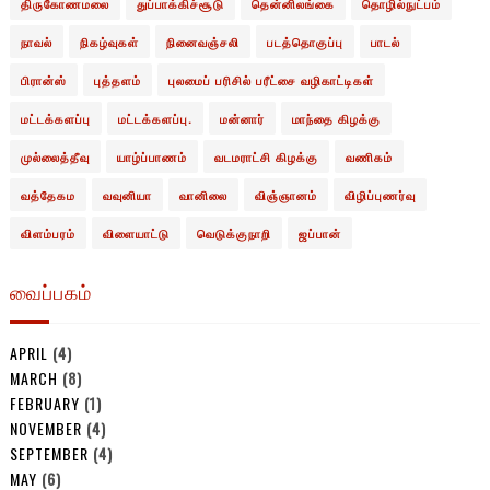
திருகோணமலை
துப்பாக்கிச்சூடு
தென்னிலங்கை
தொழில்நுட்பம்
நாவல்
நிகழ்வுகள்
நினைவஞ்சலி
படத்தொகுப்பு
பாடல்
பிரான்ஸ்
புத்தளம்
புலமைப் பரிசில் பரீட்சை வழிகாட்டிகள்
மட்டக்களப்பு
மட்டக்களப்பு.
மன்னார்
மாந்தை கிழக்கு
முல்லைத்தீவு
யாழ்ப்பாணம்
வடமராட்சி கிழக்கு
வணிகம்
வத்தேகம
வவுனியா
வானிலை
விஞ்ஞானம்
விழிப்புணர்வு
விளம்பரம்
விளையாட்டு
வெடுக்குநாறி
ஜப்பான்
வைப்பகம்
APRIL
(4)
MARCH
(8)
FEBRUARY
(1)
NOVEMBER
(4)
SEPTEMBER
(4)
MAY
(6)