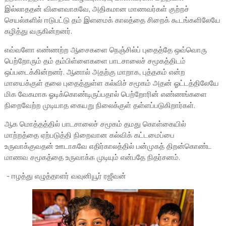
இல்லாததன் விளைவாகவே, அதிகமான மாணவர்கள் குற்றச்
செயல்களில் ஈடுபட்டு தம் இளமைக் காலத்தை சிறைக் கூடங்களிலேயே
கழித்து வருகின்றனர்.
எவ்வளோ எண்ணற்ற ஆசைகளை நெஞ்சில்ப் புதைத்தே ஒவ்வொரு
பெற்றோரும் தம் தம்பிள்ளைகளை பாடசாலைச் சமூகத்திடம்
ஒப்படைக்கின்றனர். ஆனால் அதற்கு மாறாக, புத்தகம் என்ற
மாயைக்குள் தலை புதைத்துள்ள கல்விச் சமூகம் அதன் ஓட்டத்திலேயே
மிக வேகமாக ஓடிக்கொண்டிருப்பதால் பெற்றோரின் எண்ணங்களை
நிறைவேற்ற முடியாத கையறு நிலைக்குள் தள்ளப்படுகிறார்கள்.
ஆக மொத்தத்தில் பாடசாலைச் சமூகம் தமது கொள்கையில்
மாற்றத்தை ஏற்படுத்தி நிறைவான கல்விக் கட்டமைப்பை
உருவாக்குவதன் ஊடாகவே எதிர்காலத்தில் பன்முகத் திறன்கொண்ட
மாணவ சமூகத்தை உருவாக்க முடியும் என்பதே நிதர்சனம்.
- ஈழத்து எழுத்தாளர் வவுனியூர் ரஜீவன்