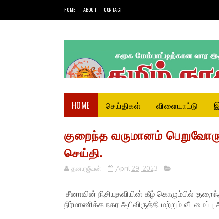
HOME
ABOUT
CONTACT
HOME
செய்திகள்
விளையாட்டு
இ
குறைந்த வருமானம் பெறுவோருக்
செய்தி.
தன.ரஜீவன்
April 29, 2023
சீனாவின் நிதியுதவியின் கீழ் கொழும்பில் குறை
நிர்மாணிக்க நகர அபிவிருத்தி மற்றும் வீடமைப்பு 