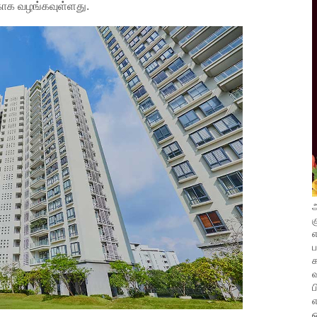
காக வழங்கவுள்ளது.
அ
க
எ
வ
ப
எ