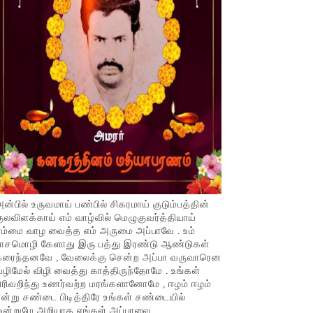
ன்பில் உருவமாய் பண்பில் சிகரமாய் குடும்பத்தின்
ுலவிளக்காய் எம் வாழ்வில் மெழுகுவர்த்தியாய்
ம்மை வாழ வைத்த எம் அருமை அப்பாவே . உம்
பாசமொழி கேளாது இரு பத்து இரண்டு ஆண்டுகள்
கரைந்தனவே , வேலைக்கு சென்ற அப்பா வருவாரென
ழிமேல் விழி வைத்து காத்திருந்தோமே . உங்கள்
ிரிவறிந்து உணர்வற்ற மரங்களானோமே , ஈழம் ஈழம்
ன்று சண்டை பிடித்திரே உங்கள் சண்டையில்
ஒன்றுமே அறியாத எங்கள் அப்பாவை