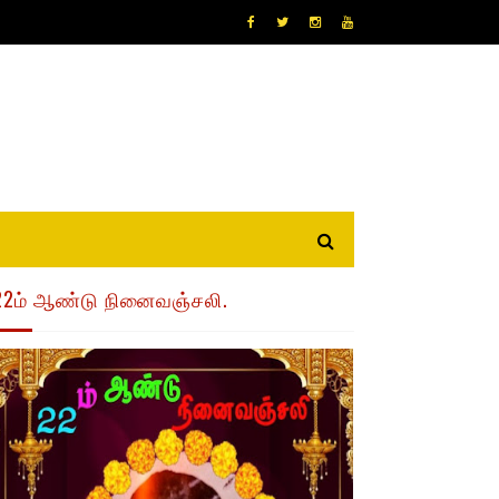
22ம் ஆண்டு நினைவஞ்சலி.