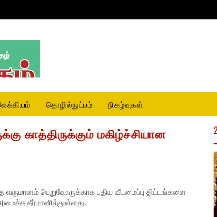
லக்கியம்
தொழில்நுட்பம்
நிகழ்வுகள்
கு காத்திருக்கும் மகிழ்ச்சியான
ந்த வருமானம் பெறுவோருக்காக புதிய வீடமைப்பு திட்டங்களை
அமைச்சு தீர்மானித்துள்ளது.