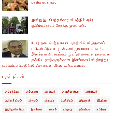
பாரிய மாற்றம்.
இன்று இடபெற்ற கோர விபத்தில் ஒரே
குடும்பத்தைச் சேர்ந்த மூவர் பலி.
போர் நடைபெற்ற காலப்பகுதியில் ​​விடுதலைப்
புலிகள் அமைப்புடன் கலந்துரையாடல் நடத்த
இலங்கை அரசாங்கம் முயற்சிகளை எடுத்ததாக
ஐக்கிய நாடுகளுக்கான இலங்கையின் நிரந்தர
வதிவிடப் பிரதிநிதி மொஹான் பீரிஸ் கூறியுள்ளார்.
பகுப்புக்கள்
அமெரிக்கா
அம்பாறை
அரசியல்
அவுஸ்ரேலியா
அறிவியல்
ஆரோக்கியம்
ஆலயம்
ஆளுநர்
ஆன்மீகம்
இத்தாலி
இந்தியா
இந்தோனேசியா
இலங்கை
உலகம்
உள்ளூர்
ஐரோப்பா
கட்டுரை