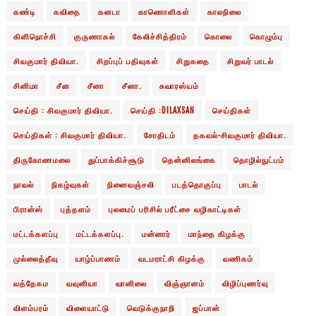
கண்டி
கவிதை
கனடா
காணொளிகள்
காலநிலை
கிளிநொச்சி
குருணாகல்
கேலிச்சித்திரம்
கொலை
கொழும்பு
சிவகுமார் திவியா.
சிறப்புப் பதிவுகள்
சிறுகதை
சிறுவர் பாடல்
சினிமா
சீன
சீனா
சீனா.
சுவாரஸ்யம்
செய்தி : சிவகுமார் திவியா.
செய்தி :DILAXSAN
செய்திகள்
செய்திகள் : சிவகுமார் திவியா.
சோதிடம்
தகவல்-சிவகுமார் திவியா.
திருகோணமலை
துப்பாக்கிச்சூடு
தென்னிலங்கை
தொழில்நுட்பம்
நாவல்
நிகழ்வுகள்
நினைவஞ்சலி
படத்தொகுப்பு
பாடல்
பிரான்ஸ்
புத்தளம்
புலமைப் பரிசில் பரீட்சை வழிகாட்டிகள்
மட்டக்களப்பு
மட்டக்களப்பு.
மன்னார்
மாந்தை கிழக்கு
முல்லைத்தீவு
யாழ்ப்பாணம்
வடமராட்சி கிழக்கு
வணிகம்
வத்தேகம
வவுனியா
வானிலை
விஞ்ஞானம்
விழிப்புணர்வு
விளம்பரம்
விளையாட்டு
வெடுக்குநாறி
ஜப்பான்