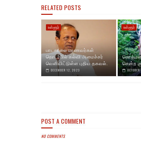
RELATED POSTS
உள்ளூர்
உள்ளூர்
பாடசாலை மாணவர்கள்
தொடர்பில் கல்வி அமைச்சர்
கொத்மலை
வெளியிட்டுள்ள புதிய தகவல்.
சென்ற கு
DECEMBER 12, 2023
OCTOBER 
POST A COMMENT
NO COMMENTS