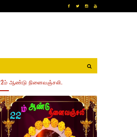
22ம் ஆண்டு நினைவஞ்சலி.