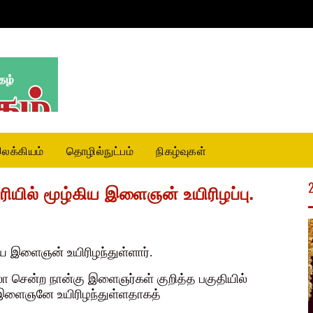
லக்கியம்
தொழில்நுட்பம்
நிகழ்வுகள்
ேரியில் மூழ்கிய இளைஞன் உயிரிழப்பு.
கிய இளைஞன் உயிரிழந்துள்ளார்.
றுலா சென்ற நான்கு இளைஞர்கள் குறித்த பகுதியில்
்ட இளைஞனே உயிரிழந்துள்ளதாகத்