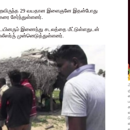
டைபெறவிருந்த 29 வயதான இளைஞனே இதன்போது
ரை சேர்ந்துள்ளனர்.
டையினரும் இணைந்து சடலத்தை மீட்டுள்ளதுடன்
ர்ரு் முன்னெடுத்துள்ளனர்.
அ
க
எ
வ
ப
எ