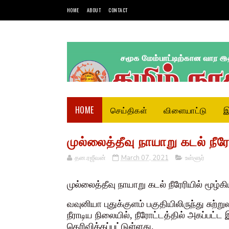
HOME
ABOUT
CONTACT
HOME
செய்திகள்
விளையாட்டு
இ
முல்லைத்தீவு நாயாறு கடல் நீர
தன.ரஜீவன்
March 07, 2021
உள்ளூர்
முல்லைத்தீவு நாயாறு கடல் நீரேரியில் மூழ்
வவுனியா புதுக்குளம் பகுதியிலிருந்து சுற்
நீராடிய நிலையில், நீரோட்டத்தில் அகப்பட
தெரிவிக்கப்பட்டுள்ளது.