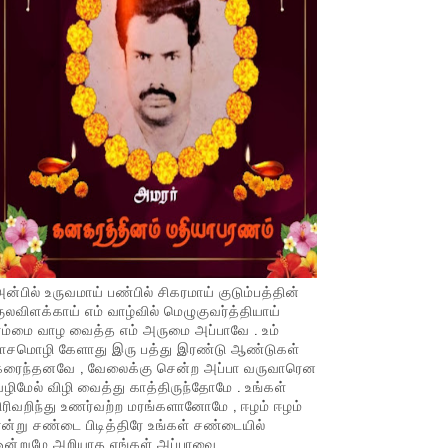
ன்பில் உருவமாய் பண்பில் சிகரமாய் குடும்பத்தின்
ுலவிளக்காய் எம் வாழ்வில் மெழுகுவர்த்தியாய்
ம்மை வாழ வைத்த எம் அருமை அப்பாவே . உம்
பாசமொழி கேளாது இரு பத்து இரண்டு ஆண்டுகள்
கரைந்தனவே , வேலைக்கு சென்ற அப்பா வருவாரென
ழிமேல் விழி வைத்து காத்திருந்தோமே . உங்கள்
ிரிவறிந்து உணர்வற்ற மரங்களானோமே , ஈழம் ஈழம்
ன்று சண்டை பிடித்திரே உங்கள் சண்டையில்
ஒன்றுமே அறியாத எங்கள் அப்பாவை