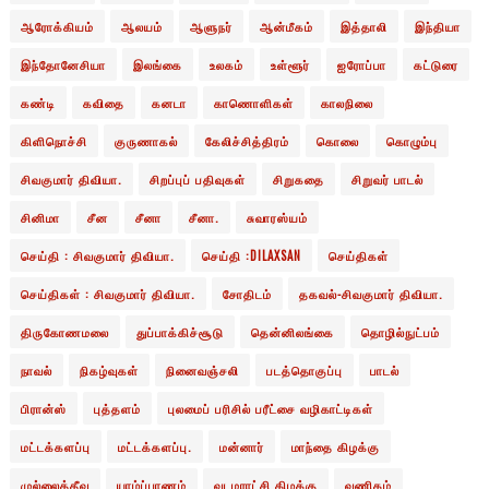
ஆரோக்கியம்
ஆலயம்
ஆளுநர்
ஆன்மீகம்
இத்தாலி
இந்தியா
இந்தோனேசியா
இலங்கை
உலகம்
உள்ளூர்
ஐரோப்பா
கட்டுரை
கண்டி
கவிதை
கனடா
காணொளிகள்
காலநிலை
கிளிநொச்சி
குருணாகல்
கேலிச்சித்திரம்
கொலை
கொழும்பு
சிவகுமார் திவியா.
சிறப்புப் பதிவுகள்
சிறுகதை
சிறுவர் பாடல்
சினிமா
சீன
சீனா
சீனா.
சுவாரஸ்யம்
செய்தி : சிவகுமார் திவியா.
செய்தி :DILAXSAN
செய்திகள்
செய்திகள் : சிவகுமார் திவியா.
சோதிடம்
தகவல்-சிவகுமார் திவியா.
திருகோணமலை
துப்பாக்கிச்சூடு
தென்னிலங்கை
தொழில்நுட்பம்
நாவல்
நிகழ்வுகள்
நினைவஞ்சலி
படத்தொகுப்பு
பாடல்
பிரான்ஸ்
புத்தளம்
புலமைப் பரிசில் பரீட்சை வழிகாட்டிகள்
மட்டக்களப்பு
மட்டக்களப்பு.
மன்னார்
மாந்தை கிழக்கு
முல்லைத்தீவு
யாழ்ப்பாணம்
வடமராட்சி கிழக்கு
வணிகம்