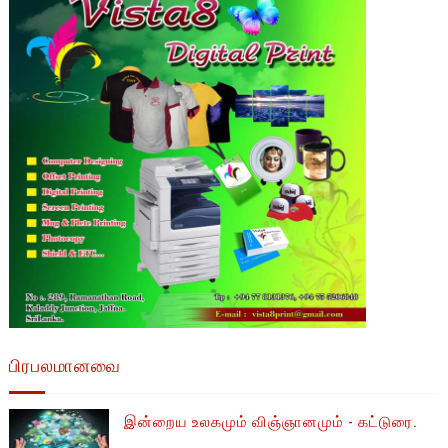
பிரபலமானவை
இன்றைய உலகமும் விஞ்ஞானமும் - கட்டுரை.