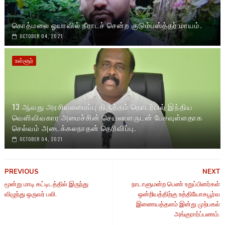
கொத்மலை ஓயாவில் நீராடச் சென்ற குடும்பஸ்த்தர் மாயம்.
OCTOBER 04, 2021
உள்ளூர்
13 ஆவது அரசியலமைப்பு திருத்தம் தொடர்பில் இந்திய
வெளிவிவகார அமைச்சின் செயலாளருடன் பேசவுள்ளதாக
செல்வம் அடைக்கலநாதன் தெரிவிப்பு.
OCTOBER 04, 2021
PREVIOUS
NEXT
மூன்று மாடி கட்டிடத்தில் இருந்து
நாடாளுமன்ற பெண் உறுப்பினர்கள்
விழுந்து ஒருவர் பலி.
ஒன்றியத்திற்கு உத்தியோகபூர்வ
இணையத்தளம் இன்று முற்பகல்
அங்குரார்ப்பணம்.