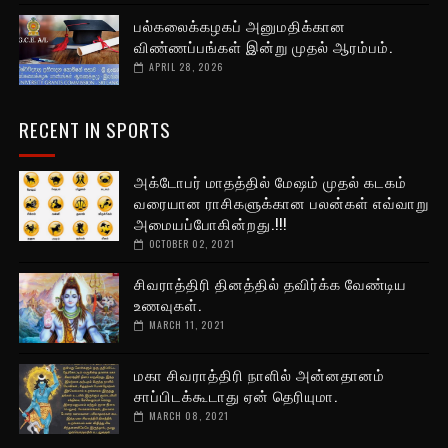
பல்கலைக்கழகப் அனுமதிக்கான
விண்ணப்பங்கள் இன்று முதல் ஆரம்பம்.
APRIL 28, 2026
RECENT IN SPORTS
அக்டோபர் மாதத்தில் மேஷம் முதல் கடகம்
வரையான ராசிகளுக்கான பலன்கள் எவ்வாறு
அமையப்போகின்றது.!!!
OCTOBER 02, 2021
சிவராத்திரி தினத்தில் தவிர்க்க வேண்டிய
உணவுகள்.
MARCH 11, 2021
மகா சிவராத்திரி நாளில் அன்னதானம்
சாப்பிடக்கூடாது ஏன் தெரியுமா.
MARCH 08, 2021