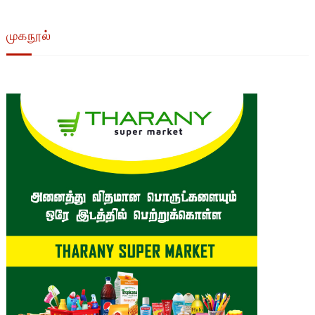
முகநூல்