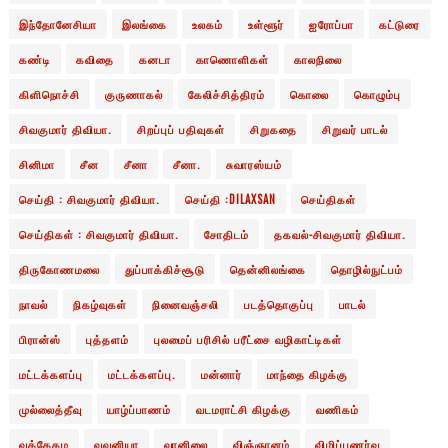
இந்தோனேசியா
இலங்கை
உலகம்
உள்ளூர்
ஐரோப்பா
கட்டுரை
கண்டி
கவிதை
கனடா
காணொளிகள்
காலநிலை
கிளிநொச்சி
குருணாகல்
கேலிச்சித்திரம்
கொலை
கொழும்பு
சிவகுமார் திவியா.
சிறப்புப் பதிவுகள்
சிறுகதை
சிறுவர் பாடல்
சினிமா
சீன
சீனா
சீனா.
சுவாரஸ்யம்
செய்தி : சிவகுமார் திவியா.
செய்தி :DILAXSAN
செய்திகள்
செய்திகள் : சிவகுமார் திவியா.
சோதிடம்
தகவல்-சிவகுமார் திவியா.
திருகோணமலை
துப்பாக்கிச்சூடு
தென்னிலங்கை
தொழில்நுட்பம்
நாவல்
நிகழ்வுகள்
நினைவஞ்சலி
படத்தொகுப்பு
பாடல்
பிரான்ஸ்
புத்தளம்
புலமைப் பரிசில் பரீட்சை வழிகாட்டிகள்
மட்டக்களப்பு
மட்டக்களப்பு.
மன்னார்
மாந்தை கிழக்கு
முல்லைத்தீவு
யாழ்ப்பாணம்
வடமராட்சி கிழக்கு
வணிகம்
வத்தேகம
வவுனியா
வானிலை
விஞ்ஞானம்
விழிப்புணர்வு