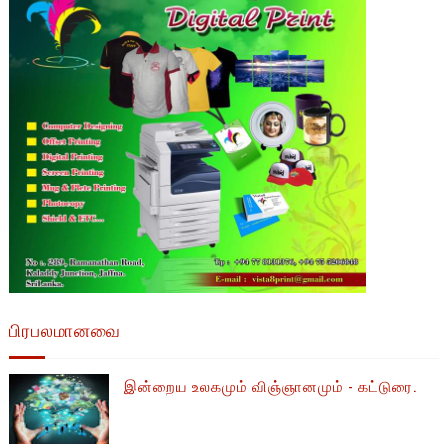
பிரபலமானவை
இன்றைய உலகமும் விஞ்ஞானமும் - கட்டுரை.