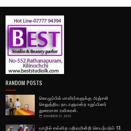
RANDOM POSTS
கொழும்பில் மாவீரர்களுக்கு அஞ்சலி
செலுத்திய நாடாளுமன்ற உறுப்பினர்
துரைராசா ரவிகரன்.
NOVEMBER 21, 2025
யாழில் எவ்வித பதிவுமின்றி செயற்படும் 13