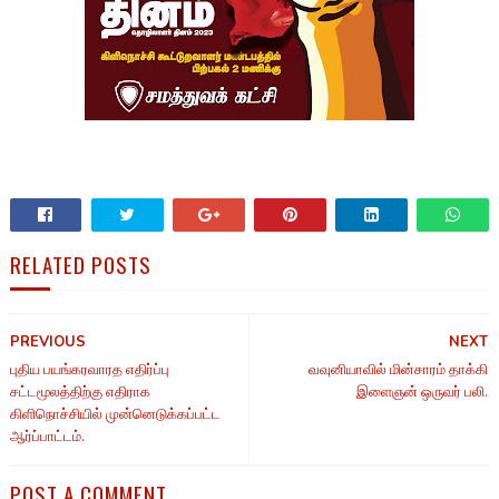
RELATED POSTS
PREVIOUS
NEXT
புதிய பயங்கரவாரத எதிர்ப்பு
வவுனியாவில் மின்சாரம் தாக்கி
சட்டமூலத்திற்கு எதிராக
இளைஞன் ஒருவர் பலி.
கிளிநொச்சியில் முன்னெடுக்கப்பட்ட
ஆர்ப்பாட்டம்.
POST A COMMENT