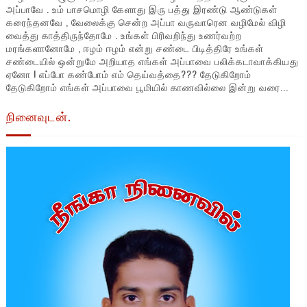
அப்பாவே . உம் பாசமொழி கேளாது இரு பத்து இரண்டு ஆண்டுகள்
கரைந்தனவே , வேலைக்கு சென்ற அப்பா வருவாரென வழிமேல் விழி
வைத்து காத்திருந்தோமே . உங்கள் பிரிவறிந்து உணர்வற்ற
மரங்களானோமே , ஈழம் ஈழம் என்று சண்டை பிடித்திரே உங்கள்
சண்டையில் ஒன்றுமே அறியாத எங்கள் அப்பாவை பலிக்கடாவாக்கியது
ஏனோ ! எப்போ கண்போம் எம் தெய்வத்தை??? தேடுகிறோம்
தேடுகிறோம் எங்கள் அப்பாவை பூமியில் காணவில்லை இன்று வரை...
நினைவுடன்.