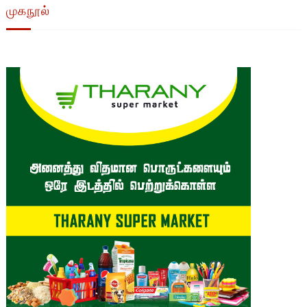
முகநூல்