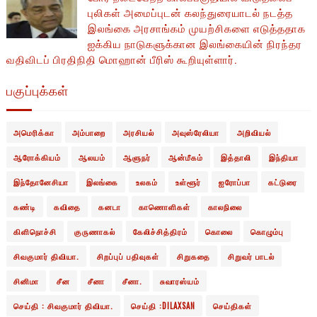
புலிகள் அமைப்புடன் கலந்துரையாடல் நடத்த
இலங்கை அரசாங்கம் முயற்சிகளை எடுத்ததாக
ஐக்கிய நாடுகளுக்கான இலங்கையின் நிரந்தர
வதிவிடப் பிரதிநிதி மொஹான் பீரிஸ் கூறியுள்ளார்.
பகுப்புக்கள்
அமெரிக்கா
அம்பாறை
அரசியல்
அவுஸ்ரேலியா
அறிவியல்
ஆரோக்கியம்
ஆலயம்
ஆளுநர்
ஆன்மீகம்
இத்தாலி
இந்தியா
இந்தோனேசியா
இலங்கை
உலகம்
உள்ளூர்
ஐரோப்பா
கட்டுரை
கண்டி
கவிதை
கனடா
காணொளிகள்
காலநிலை
கிளிநொச்சி
குருணாகல்
கேலிச்சித்திரம்
கொலை
கொழும்பு
சிவகுமார் திவியா.
சிறப்புப் பதிவுகள்
சிறுகதை
சிறுவர் பாடல்
சினிமா
சீன
சீனா
சீனா.
சுவாரஸ்யம்
செய்தி : சிவகுமார் திவியா.
செய்தி :DILAXSAN
செய்திகள்