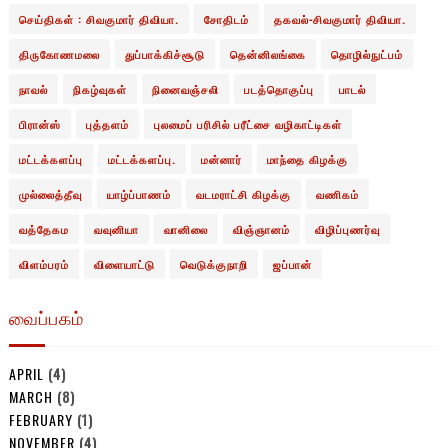
செய்திகள் : சிவகுமார் திவியா.
சோதிடம்
தகவல்-சிவகுமார் திவியா.
திருகோணமலை
துப்பாக்கிச்சூடு
தென்னிலங்கை
தொழில்நுட்பம்
நாவல்
நிகழ்வுகள்
நினைவஞ்சலி
படத்தொகுப்பு
பாடல்
பிரான்ஸ்
புத்தளம்
புலமைப் பரிசில் பரீட்சை வழிகாட்டிகள்
மட்டக்களப்பு
மட்டக்களப்பு.
மன்னார்
மாந்தை கிழக்கு
முல்லைத்தீவு
யாழ்ப்பாணம்
வடமராட்சி கிழக்கு
வணிகம்
வத்தேகம
வவுனியா
வானிலை
விஞ்ஞானம்
விழிப்புணர்வு
விளம்பரம்
விளையாட்டு
வெடுக்குநாறி
ஜப்பான்
வைப்பகம்
APRIL
(4)
MARCH
(8)
FEBRUARY
(1)
NOVEMBER
(4)