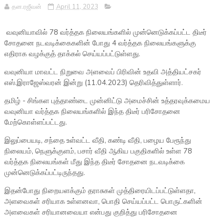
தன.ரஜீவன்
April 11, 2023
வவுனியாவில் 78 வர்த்தக நிலையங்களில் முன்னெடுக்கப்பட்ட திடீர்
சோதனை நடவடிக்கைகளின் போது 4 வர்த்தக நிலையங்களுக்கு
எதிராக வழக்குத் தாக்கல் செய்யப்பட்டுள்ளது.
வவுனியா மாவட்ட நிறுவை அளவைப் பிரிவின் உதவி அத்தியட்சகர்
எஸ்.இராஜேஸ்வரன் இன்று (11.04.2023) தெரிவித்துள்ளார்.
தமிழ் - சிங்கள புத்தாண்டை முன்னிட்டு அமைச்சின் உத்தரவுக்கமைய
வவுனியா வர்த்தக நிலையங்களில் இந்த திடீர் பரிசோதனை
மேற்கொள்ளப்பட்டது.
இலுப்பையடி, சந்தை உள்வட்ட வீதி, கண்டி வீதி, பழைய பேரூந்து
நிலையம், நெளுக்குளம், பசார் வீதி ஆகிய பகுதிகளில் உள்ள 78
வர்த்தக நிலையங்கள் மீது இந்த திடீர் சோதனை நடவடிக்கை
முன்னெடுக்கப்பட்டிருந்தது.
இதன்போது நிறையளக்கும் தராசுகள் முத்திரையிடப்பட்டுள்ளதா,
அளவைகள் சரியாக உள்ளனவா, பொதி செய்யப்பட்ட பொருட்களின்
அளவைகள் சரியானவையா என்பது குறித்து பரிசோதனை