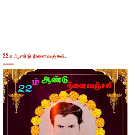
22ம் ஆண்டு நினைவஞ்சலி.