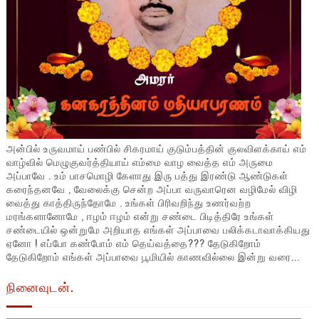
அன்பில் உருவமாய் பண்பில் சிகரமாய் குடும்பத்தின் குலவிளக்காய் எம்
வாழ்வில் மெழுகுவர்த்தியாய் எம்மை வாழ வைத்த எம் அருமை
அப்பாவே . உம் பாசமொழி கேளாது இரு பத்து இரண்டு ஆண்டுகள்
கரைந்தனவே , வேலைக்கு சென்ற அப்பா வருவாரென வழிமேல் விழி
வைத்து காத்திருந்தோமே . உங்கள் பிரிவறிந்து உணர்வற்ற
மரங்களானோமே , ஈழம் ஈழம் என்று சண்டை பிடித்திரே உங்கள்
சண்டையில் ஒன்றுமே அறியாத எங்கள் அப்பாவை பலிக்கடாவாக்கியது
ஏனோ ! எப்போ கண்போம் எம் தெய்வத்தை??? தேடுகிறோம்
தேடுகிறோம் எங்கள் அப்பாவை பூமியில் காணவில்லை இன்று வரை...
நினைவுடன்.