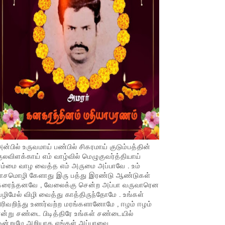
ன்பில் உருவமாய் பண்பில் சிகரமாய் குடும்பத்தின்
ுலவிளக்காய் எம் வாழ்வில் மெழுகுவர்த்தியாய்
ம்மை வாழ வைத்த எம் அருமை அப்பாவே . உம்
பாசமொழி கேளாது இரு பத்து இரண்டு ஆண்டுகள்
கரைந்தனவே , வேலைக்கு சென்ற அப்பா வருவாரென
ழிமேல் விழி வைத்து காத்திருந்தோமே . உங்கள்
ிரிவறிந்து உணர்வற்ற மரங்களானோமே , ஈழம் ஈழம்
ன்று சண்டை பிடித்திரே உங்கள் சண்டையில்
ஒன்றுமே அறியாத எங்கள் அப்பாவை