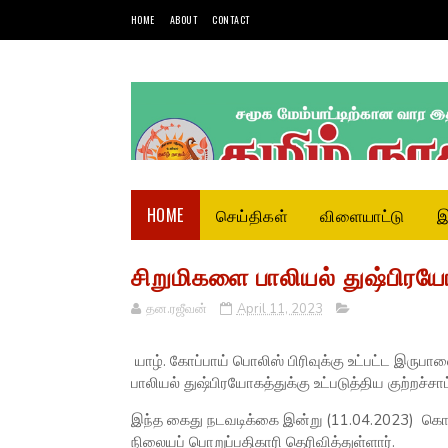
HOME
ABOUT
CONTACT
HOME
செய்திகள்
விளையாட்டு
இ
சிறுமிகளை பாலியல் துஷ்பிரய
தன.ரஜீவன்
April 11, 2023
யாழ். கோப்பாய் பொலிஸ் பிரிவுக்கு உட்பட்ட இருபால
பாலியல் துஷ்பிரயோகத்துக்கு உட்படுத்திய குற்றச்ச
இந்த கைது நடவடிக்கை இன்று (11.04.2023) கொழு
நிலையப் பொறுப்பதிகாரி தெரிவித்துள்ளார்.