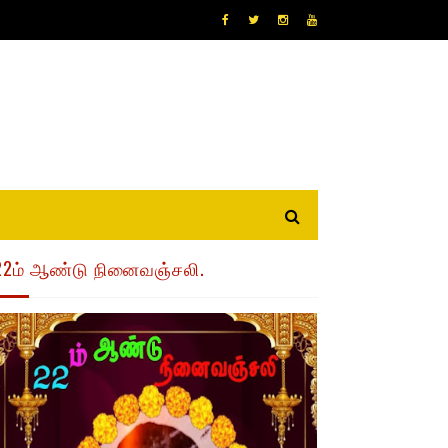
22ம் ஆண்டு நினைவஞ்சலி.