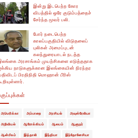
இன்று இடபெற்ற கோர
விபத்தில் ஒரே குடும்பத்தைச்
சேர்ந்த மூவர் பலி.
போர் நடைபெற்ற
காலப்பகுதியில் ​​விடுதலைப்
புலிகள் அமைப்புடன்
கலந்துரையாடல் நடத்த
இலங்கை அரசாங்கம் முயற்சிகளை எடுத்ததாக
ஐக்கிய நாடுகளுக்கான இலங்கையின் நிரந்தர
வதிவிடப் பிரதிநிதி மொஹான் பீரிஸ்
ூறியுள்ளார்.
குப்புக்கள்
அமெரிக்கா
அம்பாறை
அரசியல்
அவுஸ்ரேலியா
அறிவியல்
ஆரோக்கியம்
ஆலயம்
ஆளுநர்
ஆன்மீகம்
இத்தாலி
இந்தியா
இந்தோனேசியா