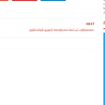
ப
அ
NEXT
குடும்பஸ்தர் ஒருவர் கொடூரமாக வெட்டிப் படுகொலை.