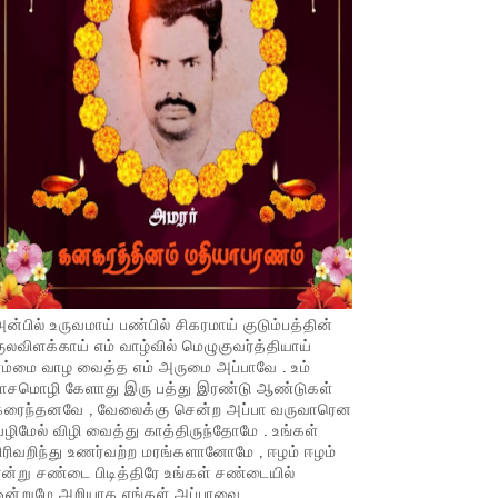
ன்பில் உருவமாய் பண்பில் சிகரமாய் குடும்பத்தின்
ுலவிளக்காய் எம் வாழ்வில் மெழுகுவர்த்தியாய்
ம்மை வாழ வைத்த எம் அருமை அப்பாவே . உம்
பாசமொழி கேளாது இரு பத்து இரண்டு ஆண்டுகள்
கரைந்தனவே , வேலைக்கு சென்ற அப்பா வருவாரென
ழிமேல் விழி வைத்து காத்திருந்தோமே . உங்கள்
ிரிவறிந்து உணர்வற்ற மரங்களானோமே , ஈழம் ஈழம்
ன்று சண்டை பிடித்திரே உங்கள் சண்டையில்
ஒன்றுமே அறியாத எங்கள் அப்பாவை