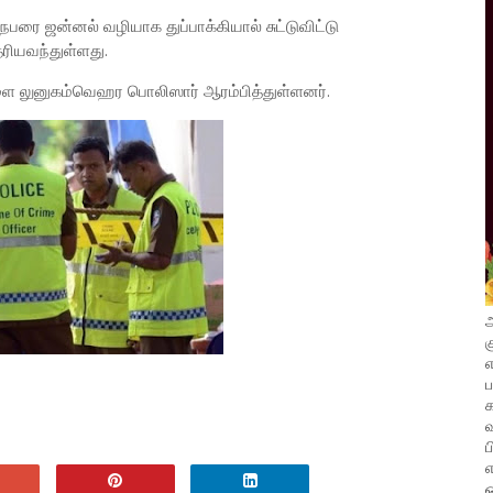
த நபரை ஜன்னல் வழியாக துப்பாக்கியால் சுட்டுவிட்டு
ரியவந்துள்ளது.
லுனுகம்வெஹர பொலிஸார் ஆரம்பித்துள்ளனர்.
அ
க
எ
வ
ப
எ