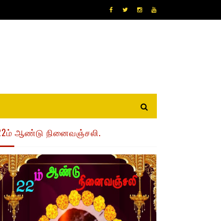
22ம் ஆண்டு நினைவஞ்சலி.