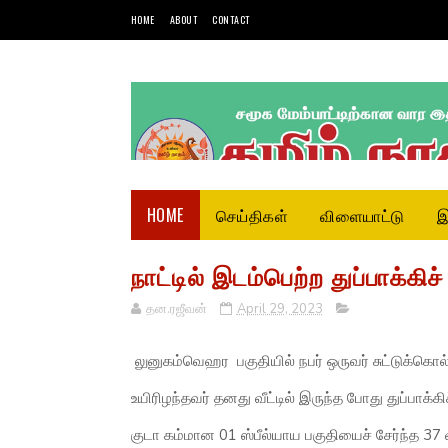
HOME
ABOUT
CONTACT
HOME
செய்திகள்
விளையாட்டு
இ
நாட்டில் இடம்பெற்ற துப்பாக்கிச் 
தன.ரஜீவன்
April 29, 2023
லுனுகம்வெஹர பகுதியில் நபர் ஒருவர் சுட்டுக்கொல்ல
உயிரிழந்தவர் தனது வீட்டில் இருந்த போது துப்பாக்
குடா கம்மான 01 ஸ்பீல்யாய பகுதியைச் சேர்ந்த 37 வ