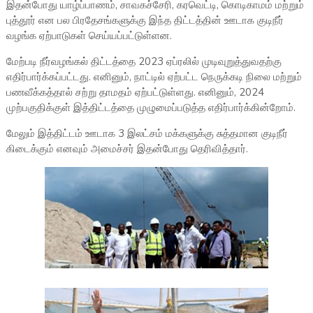
இதன்போது யாழ்ப்பாணம், சாவகச்சேரி, கரவெட்டி, கொடிகாமம் மற்றும்
புத்தூர் என பல பிரதேசங்களுக்கு இந்த திட்டத்தின் ஊடாக குடிநீர்
வழங்க ஏற்பாடுகள் செய்யப்பட்டுள்ளன.
மேற்படி நீர்வழங்கல் திட்டத்தை 2023 ஏப்ரலில் முடிவுறுத்துவதற்கு
எதிர்பார்க்கப்பட்டது. எனினும், நாட்டில் ஏற்பட்ட நெருக்கடி நிலை மற்றும்
பணவீக்கத்தால் சற்று தாமதம் ஏற்பட்டுள்ளது. எனினும், 2024
முற்பகுதிக்குள் இத்திட்டத்தை முழுமைப்படுத்த எதிர்பார்க்கின்றோம்.
மேலும் இத்திட்டம் ஊடாக 3 இலட்சம் மக்களுக்கு சுத்தமான குடிநீர்
கிடைக்கும் எனவும் அமைச்சர் இதன்போது தெரிவித்தார்.