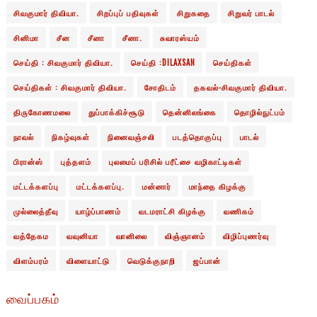
சிவகுமார் திவியா.
சிறப்புப் பதிவுகள்
சிறுகதை
சிறுவர் பாடல்
சினிமா
சீன
சீனா
சீனா.
சுவாரஸ்யம்
செய்தி : சிவகுமார் திவியா.
செய்தி :DILAXSAN
செய்திகள்
செய்திகள் : சிவகுமார் திவியா.
சோதிடம்
தகவல்-சிவகுமார் திவியா.
திருகோணமலை
துப்பாக்கிச்சூடு
தென்னிலங்கை
தொழில்நுட்பம்
நாவல்
நிகழ்வுகள்
நினைவஞ்சலி
படத்தொகுப்பு
பாடல்
பிரான்ஸ்
புத்தளம்
புலமைப் பரிசில் பரீட்சை வழிகாட்டிகள்
மட்டக்களப்பு
மட்டக்களப்பு.
மன்னார்
மாந்தை கிழக்கு
முல்லைத்தீவு
யாழ்ப்பாணம்
வடமராட்சி கிழக்கு
வணிகம்
வத்தேகம
வவுனியா
வானிலை
விஞ்ஞானம்
விழிப்புணர்வு
விளம்பரம்
விளையாட்டு
வெடுக்குநாறி
ஜப்பான்
வைப்பகம்