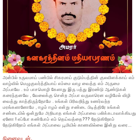
அன்பில் உருவமாய் பண்பில் சிகரமாய் குடும்பத்தின் குலவிளக்காய் எம்
வாழ்வில் மெழுகுவர்த்தியாய் எம்மை வாழ வைத்த எம் அருமை
அப்பாவே . உம் பாசமொழி கேளாது இரு பத்து இரண்டு ஆண்டுகள்
கரைந்தனவே , வேலைக்கு சென்ற அப்பா வருவாரென வழிமேல் விழி
வைத்து காத்திருந்தோமே . உங்கள் பிரிவறிந்து உணர்வற்ற
மரங்களானோமே , ஈழம் ஈழம் என்று சண்டை பிடித்திரே உங்கள்
சண்டையில் ஒன்றுமே அறியாத எங்கள் அப்பாவை பலிக்கடாவாக்கியது
ஏனோ ! எப்போ கண்போம் எம் தெய்வத்தை??? தேடுகிறோம்
தேடுகிறோம் எங்கள் அப்பாவை பூமியில் காணவில்லை இன்று வரை...
நினைவுடன்.