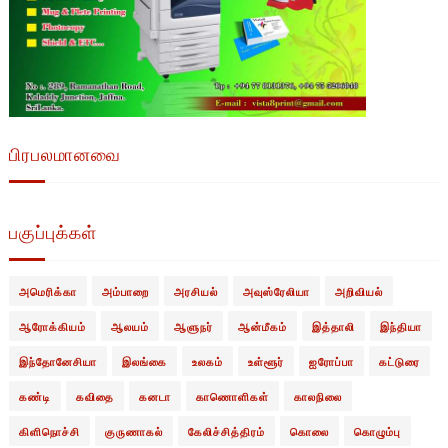
பிரபலமானவை
பகுப்புக்கள்
அமெரிக்கா
அம்பாறை
அரசியல்
அவுஸ்ரேலியா
அறிவியல்
ஆரோக்கியம்
ஆலயம்
ஆளுநர்
ஆன்மீகம்
இத்தாலி
இந்தியா
இந்தோனேசியா
இலங்கை
உலகம்
உள்ளூர்
ஐரோப்பா
கட்டுரை
கண்டி
கவிதை
கனடா
காணொளிகள்
காலநிலை
கிளிநொச்சி
குருணாகல்
கேலிச்சித்திரம்
கொலை
கொழும்பு