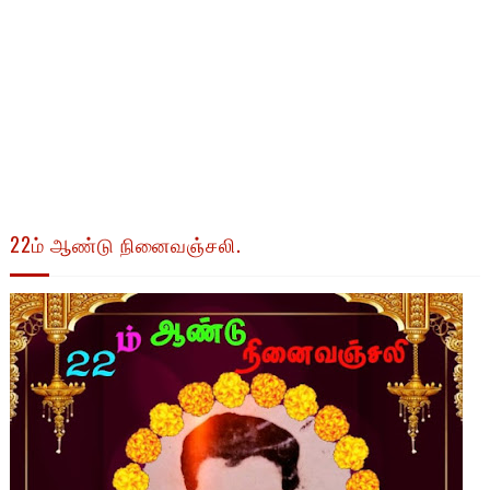
22ம் ஆண்டு நினைவஞ்சலி.