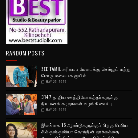
RANDOM POSTS
ZEE TAMIL சரிகமப மேடைக்கு செல்லும் மற்று
மொரு மலையக குயில்.
MAY 25, 2025
3147 தாதிய ஊத்தியோகத்தர்களுக்கு
நியமனக் கடிதங்கள் வழங்கிவைப்பு.
MAY 25, 2025
இலங்கை 16 ஆண்டுகளுக்குப் பிறகு பெரிய
சிக்குன்குனியா தொற்றின் தாக்கத்தை
அனுபவிக்கின்றது - பேராசிரியர் நீலிகா