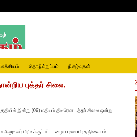
லக்கியம்
தொழில்நுட்பம்
நிகழ்வுகள்
ோன்றிய புத்தர் சிலை.
பகுதியில் இன்று (09) மதியம் திடீரென புத்தர் சிலை ஒன்று
ிராம அலுவலர் பிரிவுக்குட்பட்ட பழைய புகையிரத நிலையம்