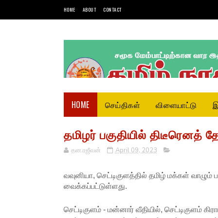
HOME
ABOUT
CONTACT
HOME
செய்திகள்
விளையாட்டு
இ
தமிழர் பகுதியில் திடீரெனத் த
தன.ரஜீவன்
April 09, 2023
வவுனியா, செட்டிகுளத்தில் தமிழ் மக்கள் வாழும் 
வைக்கப்பட்டுள்ளது.
செட்டிகுளம் - மன்னார் வீதியில், செட்டிகுளம் க