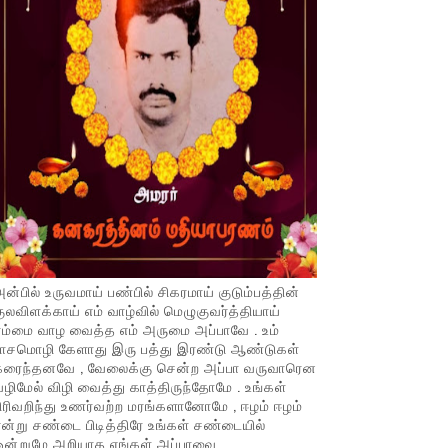
ன்பில் உருவமாய் பண்பில் சிகரமாய் குடும்பத்தின்
ுலவிளக்காய் எம் வாழ்வில் மெழுகுவர்த்தியாய்
ம்மை வாழ வைத்த எம் அருமை அப்பாவே . உம்
பாசமொழி கேளாது இரு பத்து இரண்டு ஆண்டுகள்
கரைந்தனவே , வேலைக்கு சென்ற அப்பா வருவாரென
ழிமேல் விழி வைத்து காத்திருந்தோமே . உங்கள்
ிரிவறிந்து உணர்வற்ற மரங்களானோமே , ஈழம் ஈழம்
ன்று சண்டை பிடித்திரே உங்கள் சண்டையில்
ஒன்றுமே அறியாத எங்கள் அப்பாவை