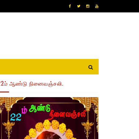
22ம் ஆண்டு நினைவஞ்சலி.