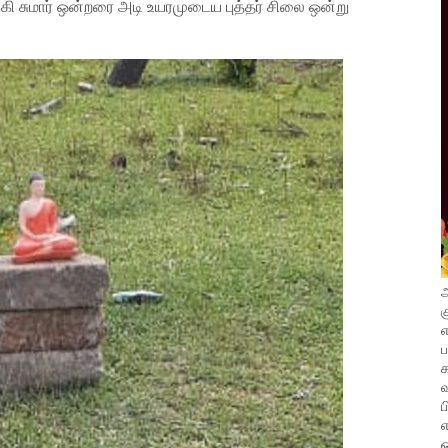
கி சுமார் ஒன்றரை அடி உயரமுடைய புத்தர் சிலை ஒன்று
அ
க
எ
வ
ப
எ