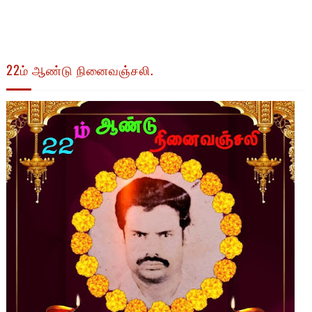
22ம் ஆண்டு நினைவஞ்சலி.