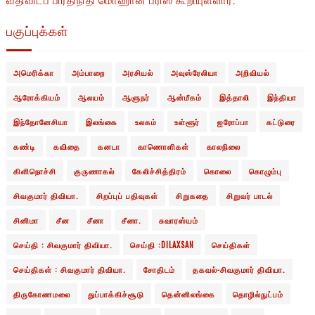
பகுப்புக்கள்
அமெரிக்கா
அம்பாறை
அரசியல்
அவுஸ்ரேலியா
அறிவியல்
ஆரோக்கியம்
ஆலயம்
ஆளுநர்
ஆன்மீகம்
இத்தாலி
இந்தியா
இந்தோனேசியா
இலங்கை
உலகம்
உள்ளூர்
ஐரோப்பா
கட்டுரை
கண்டி
கவிதை
கனடா
காணொளிகள்
காலநிலை
கிளிநொச்சி
குருணாகல்
கேலிச்சித்திரம்
கொலை
கொழும்பு
சிவகுமார் திவியா.
சிறப்புப் பதிவுகள்
சிறுகதை
சிறுவர் பாடல்
சினிமா
சீன
சீனா
சீனா.
சுவாரஸ்யம்
செய்தி : சிவகுமார் திவியா.
செய்தி :DILAXSAN
செய்திகள்
செய்திகள் : சிவகுமார் திவியா.
சோதிடம்
தகவல்-சிவகுமார் திவியா.
திருகோணமலை
துப்பாக்கிச்சூடு
தென்னிலங்கை
தொழில்நுட்பம்