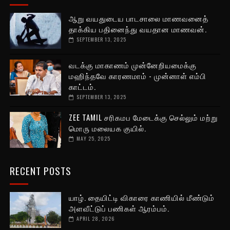
ஆறு வயதுடைய பாடசாலை மாணவனைத்
தாக்கிய பதினைந்து வயதான மாணவன்.
SEPTEMBER 13, 2025
வடக்கு மாகாணம் முன்னேறியமைக்கு
மஹிந்தவே காரணமாம் - முன்னாள் எம்பி
காட்டம்.
SEPTEMBER 13, 2025
ZEE TAMIL சரிகமப மேடைக்கு செல்லும் மற்று
மொரு மலையக குயில்.
MAY 25, 2025
RECENT POSTS
யாழ். தையிட்டி விகாரை காணியில் மீண்டும்
அளவீட்டுப் பணிகள் ஆரம்பம்.
APRIL 28, 2026