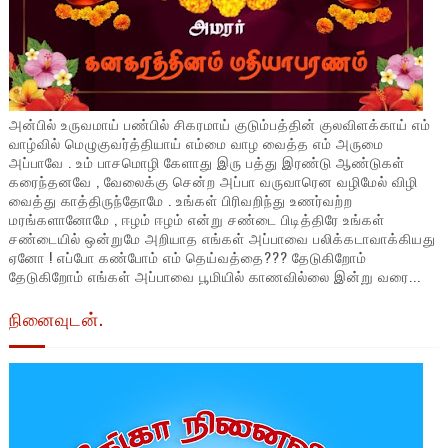
அன்பில் உருவமாய் பண்பில் சிகரமாய் குடும்பத்தின் குலவிளக்காய் எம்
வாழ்வில் மெழுகுவர்த்தியாய் எம்மை வாழ வைத்த எம் அருமை
அப்பாவே . உம் பாசமொழி கேளாது இரு பத்து இரண்டு ஆண்டுகள்
கரைந்தனவே , வேலைக்கு சென்ற அப்பா வருவாரென வழிமேல் விழி
வைத்து காத்திருந்தோமே . உங்கள் பிரிவறிந்து உணர்வற்ற
மரங்களானோமே , ஈழம் ஈழம் என்று சண்டை பிடித்திரே உங்கள்
சண்டையில் ஒன்றுமே அறியாத எங்கள் அப்பாவை பலிக்கடாவாக்கியது
ஏனோ ! எப்போ கண்போம் எம் தெய்வத்தை??? தேடுகிறோம்
தேடுகிறோம் எங்கள் அப்பாவை பூமியில் காணவில்லை இன்று வரை...
நினைவுடன்.