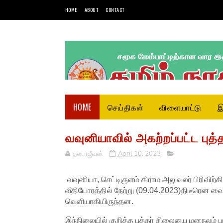
HOME
ABOUT
CONTACT
HOME
செய்திகள்
விளையாட்டு
இ
வவுனியாவில் அகற்றப்பட்ட புத்த
தன.ரஜீவன்
April 10, 2023
வவுனியா, செட்டிகுளம் கிராம அலுவலர் பிரிவிற்
வீதியோரத்தில் நேற்று (09.04.2023)திடீரென வைக
வெளியாகியிருந்தன.
இந்நிலையில் குறித்த புத்தர் சிலையை மனநலம் பா