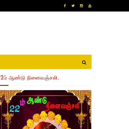
22ம் ஆண்டு நினைவஞ்சலி.