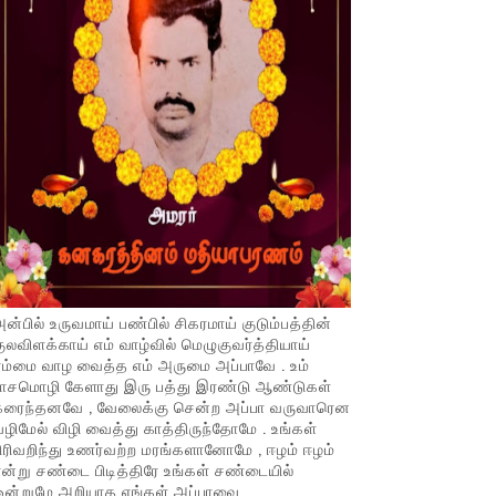
ன்பில் உருவமாய் பண்பில் சிகரமாய் குடும்பத்தின்
ுலவிளக்காய் எம் வாழ்வில் மெழுகுவர்த்தியாய்
ம்மை வாழ வைத்த எம் அருமை அப்பாவே . உம்
பாசமொழி கேளாது இரு பத்து இரண்டு ஆண்டுகள்
கரைந்தனவே , வேலைக்கு சென்ற அப்பா வருவாரென
ழிமேல் விழி வைத்து காத்திருந்தோமே . உங்கள்
ிரிவறிந்து உணர்வற்ற மரங்களானோமே , ஈழம் ஈழம்
ன்று சண்டை பிடித்திரே உங்கள் சண்டையில்
ஒன்றுமே அறியாத எங்கள் அப்பாவை