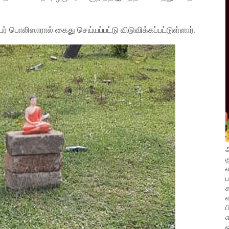
பொலிஸாரால் கைது செய்யப்பட்டு விடுவிக்கப்பட்டுள்ளார்.
அ
க
எ
வ
ப
எ