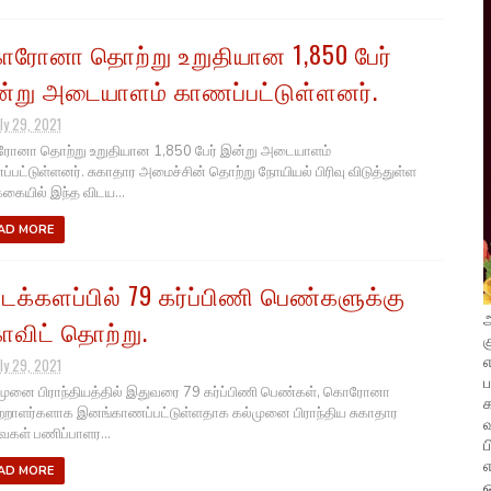
ரோனா தொற்று உறுதியான 1,850 பேர்
்று அடையாளம் காணப்பட்டுள்ளனர்.
ly 29, 2021
னா தொற்று உறுதியான 1,850 பேர் இன்று அடையாளம்
்பட்டுள்ளனர். சுகாதார அமைச்சின் தொற்று நோயியல் பிரிவு விடுத்துள்ள
்கையில் இந்த விடய...
AD MORE
்டக்களப்பில் 79 கர்ப்பிணி பெண்களுக்கு
அ
விட் தொற்று.
க
எ
ly 29, 2021
ுனை பிராந்தியத்தில் இதுவரை 79 கர்ப்பிணி பெண்கள், கொரோனா
றாளர்களாக இனங்காணப்பட்டுள்ளதாக கல்முனை பிராந்திய சுகாதார
வ
கள் பணிப்பாளர...
ப
எ
AD MORE