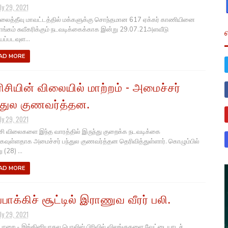
ly 29, 2021
லைத்தீவு மாவட்டத்தில் மக்களுக்கு சொந்தமான 617 ஏக்கர் காணியினை
ங்கம் சுவீகரிக்கும் நடவடிக்கைக்காக இன்று 29.07.21அளவீடு
யப்படவுள...
AD MORE
ிசியின் விலையில் மாற்றம் - அமைச்சர்
்துல குணவர்த்தன.
ly 29, 2021
ி விலைகளை இந்த வாரத்தில் இருந்து குறைக்க நடவடிக்கை
்கவுள்ளதாக அமைச்சர் பந்துல குணவர்த்தன தெரிவித்துள்ளார். கொழும்பில்
ு (28) ...
AD MORE
ப்பாக்கிச் சூட்டில் இராணுவ வீரர் பலி.
ly 29, 2021
ாறை - இங்கினியாகல பொலிஸ் பிரிவில் விலங்குகளை வேட்டையாடச்