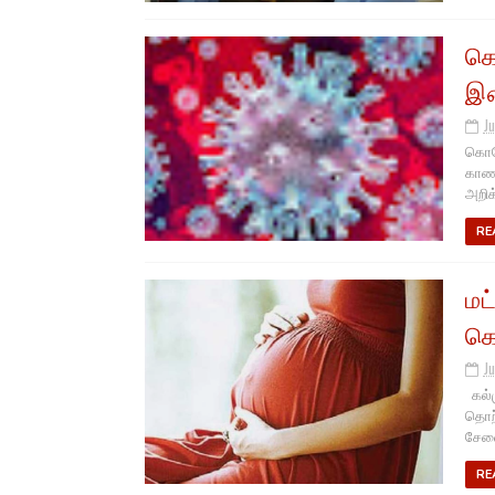
கொ
இன
Ju
கொரோ
காணப
அறிக
RE
மட
கொ
Ju
கல்ம
தொற்
சேவை
RE