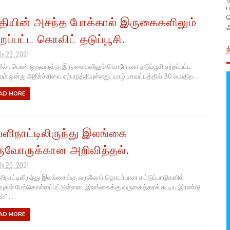
ப
தியின் அசந்த போக்கால் இருகைகளிலும்
அ
்றப்பட்ட கொவிட் தடுப்பூசி.
ly 29, 2021
ல் , பெண் ஒருவருக்கு இரு கைகளிலும் கொரோனா தடுப்பூசி ஏற்றப்பட்ட
வம் ஒன்று அதிர்ச்சியை ஏற்படுத்தியுள்ளது. யாழ்.மாவட்டத்தில் 30 வயதிற...
AD MORE
ளிநாட்டிலிருந்து இலங்கை
ுவோருக்கான அறிவித்தல்.
ly 29, 2021
நாட்டிலிருந்து இலங்கைக்கு வருவோர் தொடர்பான கட்டுப்பாடுகளில்
வுகள் மேற்கொள்ளப்பட்டுள்ளன. இலங்கைக்கு வருகைத்தரக் கூடிய இரண்டு
ட்...
AD MORE