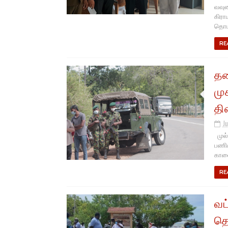
வவுன
கிரா
தொடர
RE
தட
மு
தி
Ju
முல்
பணிக
காலை
RE
வட
தெ