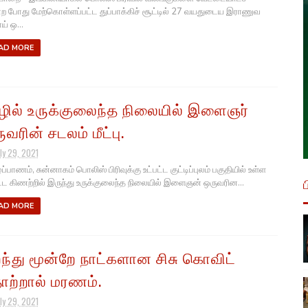
ற போது மேற்கொள்ளப்பட்ட துப்பாக்கிச் சூட்டில் 27 வயதுடைய இராணுவ
ாய் ஒ...
AD MORE
ழில் உருக்குலைந்த நிலையில் இளைஞர்
ுவரின் சடலம் மீட்பு.
ly 29, 2021
்பாணம், சுன்னாகம் பொலிஸ் பிரிவுக்கு உட்பட்ட குட்டிப்புலம் பகுதியில் உள்ள
ட கிணற்றில் இருந்து உருக்குலைந்த நிலையில் இளைஞன் ஒருவரின...
AD MORE
றந்து மூன்றே நாட்களான சிசு கொவிட்
ற்றால் மரணம்.
ly 29, 2021