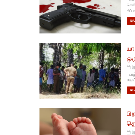
சென்
சிப்ப
RE
யா
ஒர
Ju
யாழ்ப
தோட்
RE
பி
தொ
Ju