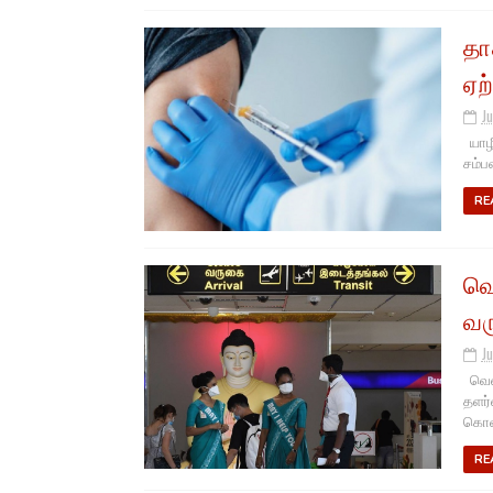
தா
ஏற
Ju
யாழி
சம்ப
RE
வெ
வர
Ju
வெளி
தளர்
கொவி
RE