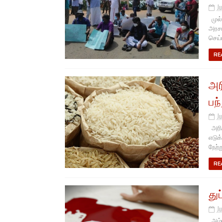
Ju
முல்
அரசா
செய்
RE
அர
பந
Ju
அரிச
எடுக
நேற்ற
RE
து
Ju
அம்ப