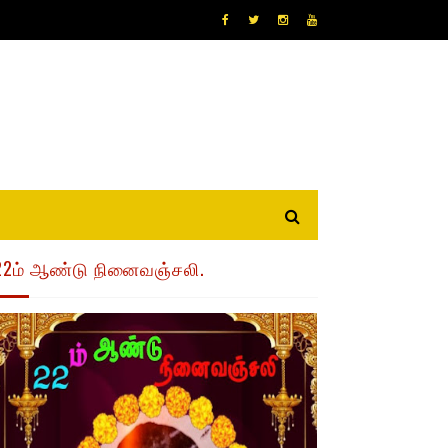
22ம் ஆண்டு நினைவஞ்சலி.