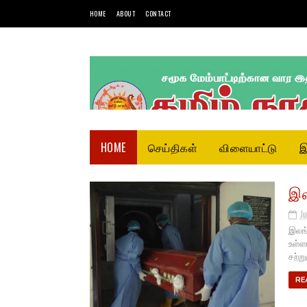
HOME
ABOUT
CONTACT
HOME
செய்திகள்
விளையாட்டு
இ
இல
Ju
இலங்
உள்ள
சற்று
RE