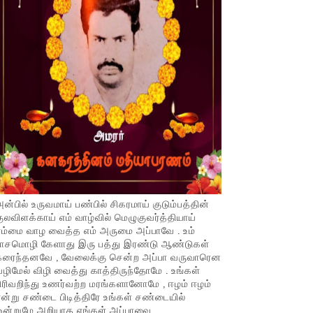
ன்பில் உருவமாய் பண்பில் சிகரமாய் குடும்பத்தின்
ுலவிளக்காய் எம் வாழ்வில் மெழுகுவர்த்தியாய்
ம்மை வாழ வைத்த எம் அருமை அப்பாவே . உம்
பாசமொழி கேளாது இரு பத்து இரண்டு ஆண்டுகள்
கரைந்தனவே , வேலைக்கு சென்ற அப்பா வருவாரென
ழிமேல் விழி வைத்து காத்திருந்தோமே . உங்கள்
ிரிவறிந்து உணர்வற்ற மரங்களானோமே , ஈழம் ஈழம்
ன்று சண்டை பிடித்திரே உங்கள் சண்டையில்
ஒன்றுமே அறியாத எங்கள் அப்பாவை