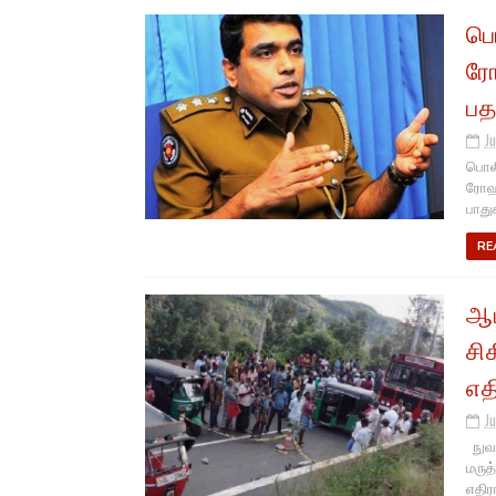
பொ
ரோ
பத
Ju
பொலி
ரோஹண
பாதுக
RE
ஆப
சி
எத
Ju
நுவர
மருத
எதிரா