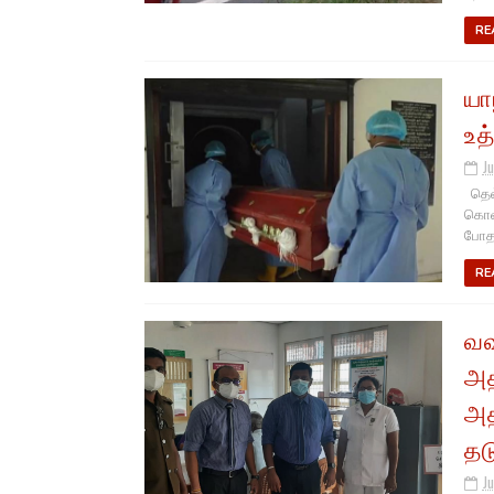
RE
யா
உத
Ju
தெல்
கொவி
போத
RE
வவ
அத
அத
தட
Ju