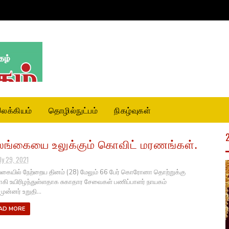
லக்கியம்
தொழில்நுட்பம்
நிகழ்வுகள்
ங்கையை உலுக்கும் கொவிட் மரணங்கள்.
ly 29, 2021
கையில் நேற்றைய தினம் (28) மேலும் 66 பேர் கொரோனா தொற்றுக்கு
ாகி உயிரிழந்துள்ளதாக சுகாதார சேவைகள் பணிப்பாளர் நாயகம்
முன்னர் உறுதி...
AD MORE