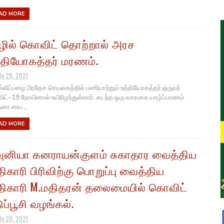
AD MORE
ழில் கொவிட் தொற்றால் அரச
்தியோகத்தர் மரணம்.
ly 29, 2021
லிப்பழை பிரதேச செயலகத்தில் பணியாற்றும் உத்தியோகத்தர் ஒருவர்
ட்-19 நோயினால் உயிரிழந்துள்ளார். கடந்த ஒரு வாரமாக யாழ்ப்பாணம்
னா வை...
AD MORE
ுனியா கனராயன்குளம் சுகாதார வைத்திய
ிகாரி பிரிவிற்கு பொறுப்பு வைத்திய
ிகாரி M.மதிதரன் தலைமையில் கொவிட்
ுப்பூசி வழங்கல்.
ly 29, 2021