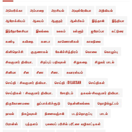
அமெரிக்கா
அம்பாறை
அரசியல்
அவுஸ்ரேலியா
அறிவியல்
ஆரோக்கியம்
ஆலயம்
ஆளுநர்
ஆன்மீகம்
இத்தாலி
இந்தியா
இந்தோனேசியா
இலங்கை
உலகம்
உள்ளூர்
ஐரோப்பா
கட்டுரை
கண்டி
கவிதை
கனடா
காணொளிகள்
காலநிலை
கிளிநொச்சி
குருணாகல்
கேலிச்சித்திரம்
கொலை
கொழும்பு
சிவகுமார் திவியா.
சிறப்புப் பதிவுகள்
சிறுகதை
சிறுவர் பாடல்
சினிமா
சீன
சீனா
சீனா.
சுவாரஸ்யம்
செய்தி : சிவகுமார் திவியா.
செய்தி :DILAXSAN
செய்திகள்
செய்திகள் : சிவகுமார் திவியா.
சோதிடம்
தகவல்-சிவகுமார் திவியா.
திருகோணமலை
துப்பாக்கிச்சூடு
தென்னிலங்கை
தொழில்நுட்பம்
நாவல்
நிகழ்வுகள்
நினைவஞ்சலி
படத்தொகுப்பு
பாடல்
பிரான்ஸ்
புத்தளம்
புலமைப் பரிசில் பரீட்சை வழிகாட்டிகள்