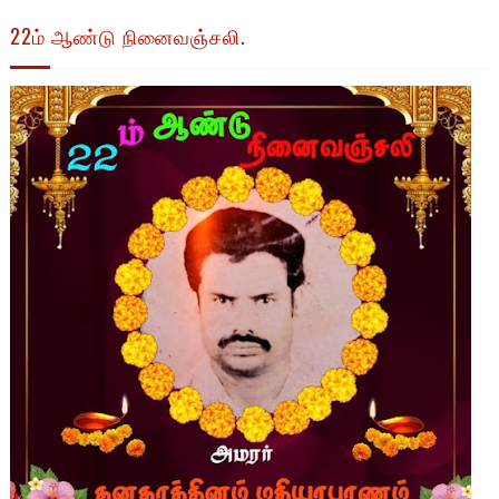
22ம் ஆண்டு நினைவஞ்சலி.