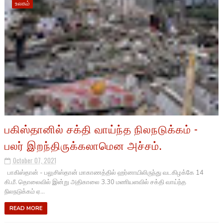
உலகம்
பகிஸ்தானில் சக்தி வாய்ந்த நிலநடுக்கம் -
பலர் இறந்திருக்கலாமென அச்சம்.
October 07, 2021
பாகிஸ்தான் - பலுசிஸ்தான் மாகாணத்தில் ஹர்னாயிலிருந்து வடகிழக்கே 14
கி.மீ. தொலைவில் இன்று அதிகாலை 3.30 மணியளவில் சக்தி வாய்ந்த
நிலநடுக்கம் ஏ...
READ MORE