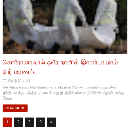
கொரோனாவால் ஒரே நாளில் இரண்டாயிரம்
பேர் மரணம்.
March 12, 2021
கொரோனா வைரசின் மோசமான பாதிப்புக்கு ஆளான நாடுகளில் பட்டியலில்
இந்தியாவுக்கு அடுத்தபடியாக 3-வது இடத்தில் உள்ள நாடு பிரேசில் ஆகும். அங்கு
இதுவ...
READ MORE
1
2
3
5