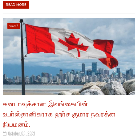
READ MORE
உலகம்
கனடாவுக்கான இலங்கையின்
உயர்ஸ்தானிகராக ஹர்ச குமார நவரத்ன
நியமனம்.
October 03, 2021