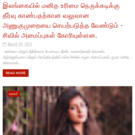
இலங்கையில் மனித உரிமை நெருக்கடிக்கு
தீர்வு காண்பதற்கான வலுவான
அணுகுமுறையை செயற்படுத்த வேண்டும் -
சிவில் அமைப்புகள் கோரியுள்ளன.
March 20, 2021
உண்மை மற்றும் நீதிக்காக போராடிய நீண்ட வரலாற்றைக் கொண்ட
ஆர்ஜென்டினா மற்றும் பிராந்தியத்தில் உள்ள சிவில் சமூக அமைப்புகள், ஐ.நா மனித
உரிமைகள்...
READ MORE
உலகம்