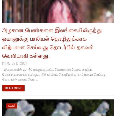
அழகான பெண்களை இலங்கையிலிருந்து
ஓமானுக்கு பாலியல் தொழிலுக்காக
விற்பனை செய்வது தொடர்பில் தகவல்
வெளியாகி உள்ளது.
March 12, 2021
இலங்கையில் 20-40 வயதுக்குட்பட்ட பெண்களை வேலை வாய்ப்பு
பெற்றுத்தருவதாக கூறி ஓமானில் பாலியல் தொழிலுக்காக விற்பனை செய்வது
தொடர்பில் தகவல் வெள...
READ MORE
உலகம்