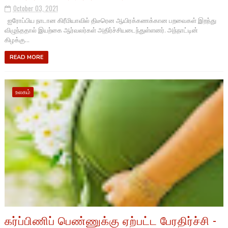
October 03, 2021
ஐரோப்பிய நாடான கிரீமியாவில் திடீரென ஆயிரக்கணக்கான பறவைகள் இறந்து
விழுந்ததால் இயற்கை ஆர்வலர்கள் அதிர்ச்சியடைந்துள்ளனர். அந்நாட்டின்
கிழக்கு...
READ MORE
உலகம்
கர்ப்பிணிப் பெண்ணுக்கு ஏற்பட்ட பேரதிர்ச்சி -