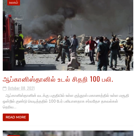
உலகம்
ஆப்கானிஸ்தானில் உடல் சிதறி 100 பலி.
October 08, 2021
ஆப்கானிஸ்தானின் வடக்கு பகுதியில் உள்ள குந்தூஸ் மகாணத்தில் உள்ள மசூதி
ஒன்றில் குண்டு வெடித்ததில் 100 பேர் பலியானதாக சர்வதேச தகவல்கள்
தெரிவ...
READ MORE