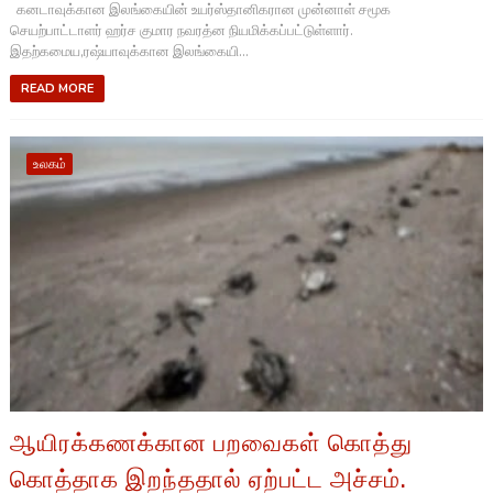
கனடாவுக்கான இலங்கையின் உயர்ஸ்தானிகரான முன்னாள் சமூக
செயற்பாட்டாளர் ஹர்ச குமார நவரத்ன நியமிக்கப்பட்டுள்ளார்.
இதற்கமைய,ரஷ்யாவுக்கான இலங்கையி...
READ MORE
உலகம்
ஆயிரக்கணக்கான பறவைகள் கொத்து
கொத்தாக இறந்ததால் ஏற்பட்ட அச்சம்.