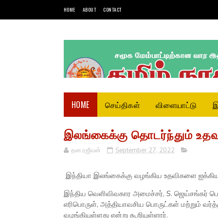
HOME
ABOUT
CONTACT
HOME
செய்திகள்
விளையாட்டு
இ
இலங்கைக்கு தொடர்ந்தும் உதவு
தன.ரஜீவன்
September 27, 2022
இந்தியா இலங்கைக்கு வழங்கிய உதவிகளை ஐக்கிய 
இந்திய வெளிவிவகார அமைச்சர், S. ஜெய்சங்கர் ப
எரிபொருள், அத்தியாவசிய பொருட்கள் மற்றும் வர்த
வழங்கியுள்ளது என்று கூறியுள்ளார்.