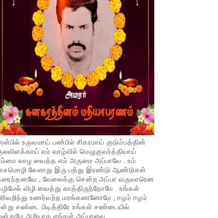
ன்பில் உருவமாய் பண்பில் சிகரமாய் குடும்பத்தின்
ுலவிளக்காய் எம் வாழ்வில் மெழுகுவர்த்தியாய்
ம்மை வாழ வைத்த எம் அருமை அப்பாவே . உம்
பாசமொழி கேளாது இரு பத்து இரண்டு ஆண்டுகள்
கரைந்தனவே , வேலைக்கு சென்ற அப்பா வருவாரென
ழிமேல் விழி வைத்து காத்திருந்தோமே . உங்கள்
ிரிவறிந்து உணர்வற்ற மரங்களானோமே , ஈழம் ஈழம்
ன்று சண்டை பிடித்திரே உங்கள் சண்டையில்
ஒன்றுமே அறியாத எங்கள் அப்பாவை