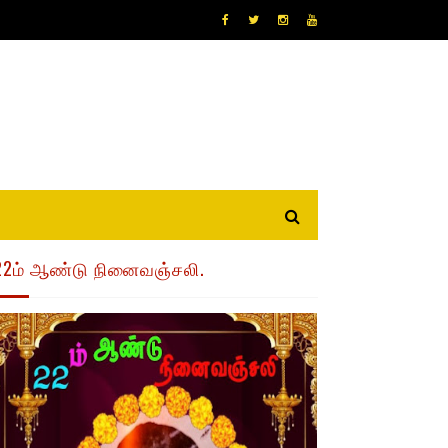
22ம் ஆண்டு நினைவஞ்சலி.