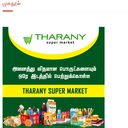
முகநூல்