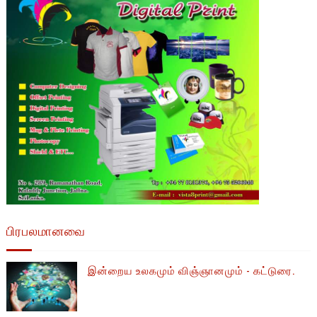
பிரபலமானவை
இன்றைய உலகமும் விஞ்ஞானமும் - கட்டுரை.