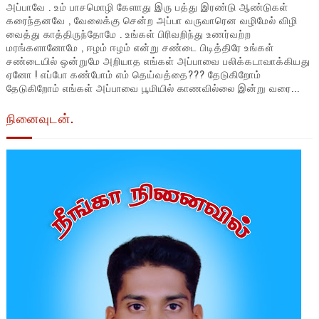
அப்பாவே . உம் பாசமொழி கேளாது இரு பத்து இரண்டு ஆண்டுகள்
கரைந்தனவே , வேலைக்கு சென்ற அப்பா வருவாரென வழிமேல் விழி
வைத்து காத்திருந்தோமே . உங்கள் பிரிவறிந்து உணர்வற்ற
மரங்களானோமே , ஈழம் ஈழம் என்று சண்டை பிடித்திரே உங்கள்
சண்டையில் ஒன்றுமே அறியாத எங்கள் அப்பாவை பலிக்கடாவாக்கியது
ஏனோ ! எப்போ கண்போம் எம் தெய்வத்தை??? தேடுகிறோம்
தேடுகிறோம் எங்கள் அப்பாவை பூமியில் காணவில்லை இன்று வரை...
நினைவுடன்.