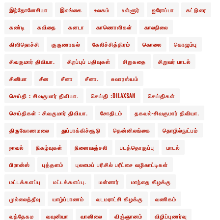
இந்தோனேசியா
இலங்கை
உலகம்
உள்ளூர்
ஐரோப்பா
கட்டுரை
கண்டி
கவிதை
கனடா
காணொளிகள்
காலநிலை
கிளிநொச்சி
குருணாகல்
கேலிச்சித்திரம்
கொலை
கொழும்பு
சிவகுமார் திவியா.
சிறப்புப் பதிவுகள்
சிறுகதை
சிறுவர் பாடல்
சினிமா
சீன
சீனா
சீனா.
சுவாரஸ்யம்
செய்தி : சிவகுமார் திவியா.
செய்தி :DILAXSAN
செய்திகள்
செய்திகள் : சிவகுமார் திவியா.
சோதிடம்
தகவல்-சிவகுமார் திவியா.
திருகோணமலை
துப்பாக்கிச்சூடு
தென்னிலங்கை
தொழில்நுட்பம்
நாவல்
நிகழ்வுகள்
நினைவஞ்சலி
படத்தொகுப்பு
பாடல்
பிரான்ஸ்
புத்தளம்
புலமைப் பரிசில் பரீட்சை வழிகாட்டிகள்
மட்டக்களப்பு
மட்டக்களப்பு.
மன்னார்
மாந்தை கிழக்கு
முல்லைத்தீவு
யாழ்ப்பாணம்
வடமராட்சி கிழக்கு
வணிகம்
வத்தேகம
வவுனியா
வானிலை
விஞ்ஞானம்
விழிப்புணர்வு