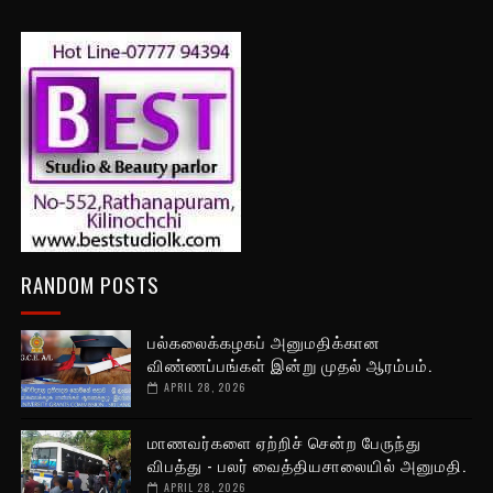
RANDOM POSTS
பல்கலைக்கழகப் அனுமதிக்கான
விண்ணப்பங்கள் இன்று முதல் ஆரம்பம்.
APRIL 28, 2026
மாணவர்களை ஏற்றிச் சென்ற பேருந்து
விபத்து - பலர் வைத்தியசாலையில் அனுமதி.
APRIL 28, 2026