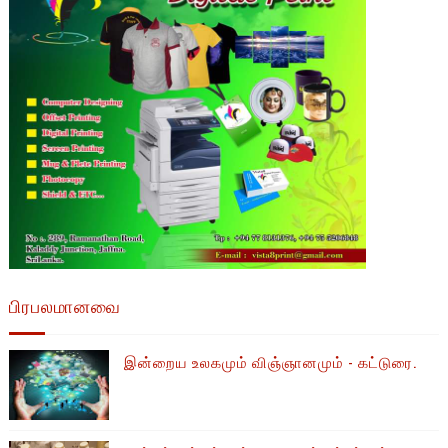
பிரபலமானவை
இன்றைய உலகமும் விஞ்ஞானமும் - கட்டுரை.