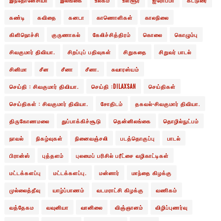
இந்தோனேசியா
இலங்கை
உலகம்
உள்ளூர்
ஐரோப்பா
கட்டுரை
கண்டி
கவிதை
கனடா
காணொளிகள்
காலநிலை
கிளிநொச்சி
குருணாகல்
கேலிச்சித்திரம்
கொலை
கொழும்பு
சிவகுமார் திவியா.
சிறப்புப் பதிவுகள்
சிறுகதை
சிறுவர் பாடல்
சினிமா
சீன
சீனா
சீனா.
சுவாரஸ்யம்
செய்தி : சிவகுமார் திவியா.
செய்தி :DILAXSAN
செய்திகள்
செய்திகள் : சிவகுமார் திவியா.
சோதிடம்
தகவல்-சிவகுமார் திவியா.
திருகோணமலை
துப்பாக்கிச்சூடு
தென்னிலங்கை
தொழில்நுட்பம்
நாவல்
நிகழ்வுகள்
நினைவஞ்சலி
படத்தொகுப்பு
பாடல்
பிரான்ஸ்
புத்தளம்
புலமைப் பரிசில் பரீட்சை வழிகாட்டிகள்
மட்டக்களப்பு
மட்டக்களப்பு.
மன்னார்
மாந்தை கிழக்கு
முல்லைத்தீவு
யாழ்ப்பாணம்
வடமராட்சி கிழக்கு
வணிகம்
வத்தேகம
வவுனியா
வானிலை
விஞ்ஞானம்
விழிப்புணர்வு