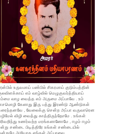
ன்பில் உருவமாய் பண்பில் சிகரமாய் குடும்பத்தின்
ுலவிளக்காய் எம் வாழ்வில் மெழுகுவர்த்தியாய்
ம்மை வாழ வைத்த எம் அருமை அப்பாவே . உம்
பாசமொழி கேளாது இரு பத்து இரண்டு ஆண்டுகள்
கரைந்தனவே , வேலைக்கு சென்ற அப்பா வருவாரென
ழிமேல் விழி வைத்து காத்திருந்தோமே . உங்கள்
ிரிவறிந்து உணர்வற்ற மரங்களானோமே , ஈழம் ஈழம்
ன்று சண்டை பிடித்திரே உங்கள் சண்டையில்
ஒன்றுமே அறியாத எங்கள் அப்பாவை