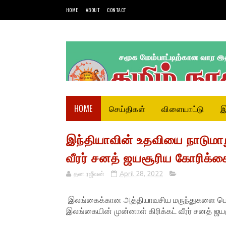
HOME
ABOUT
CONTACT
HOME
செய்திகள்
விளையாட்டு
இ
இந்தியாவின் உதவியை நாடுமாற
வீரர் சனத் ஜயசூரிய கோரிக்க
தன.ரஜீவன்
April 28, 2022
இலங்கைக்கான அத்தியாவசிய மருந்துகளை பெற்
இலங்கையின் முன்னாள் கிரிக்கட் வீரர் சனத் ஜய