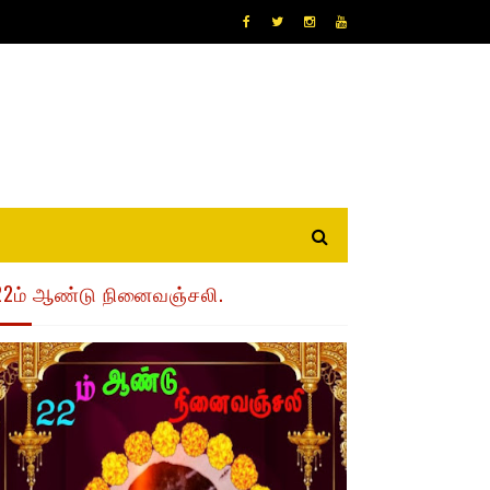
22ம் ஆண்டு நினைவஞ்சலி.