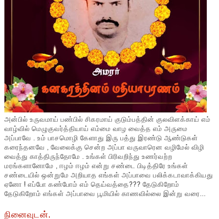
அன்பில் உருவமாய் பண்பில் சிகரமாய் குடும்பத்தின் குலவிளக்காய் எம்
வாழ்வில் மெழுகுவர்த்தியாய் எம்மை வாழ வைத்த எம் அருமை
அப்பாவே . உம் பாசமொழி கேளாது இரு பத்து இரண்டு ஆண்டுகள்
கரைந்தனவே , வேலைக்கு சென்ற அப்பா வருவாரென வழிமேல் விழி
வைத்து காத்திருந்தோமே . உங்கள் பிரிவறிந்து உணர்வற்ற
மரங்களானோமே , ஈழம் ஈழம் என்று சண்டை பிடித்திரே உங்கள்
சண்டையில் ஒன்றுமே அறியாத எங்கள் அப்பாவை பலிக்கடாவாக்கியது
ஏனோ ! எப்போ கண்போம் எம் தெய்வத்தை??? தேடுகிறோம்
தேடுகிறோம் எங்கள் அப்பாவை பூமியில் காணவில்லை இன்று வரை...
நினைவுடன்.