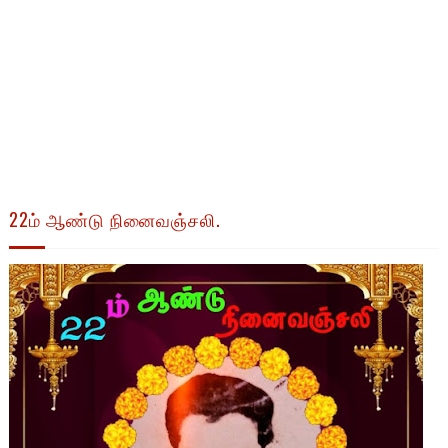
22ம் ஆண்டு நினைவஞ்சலி.