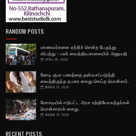
RANDOM POSTS
மாணவர்களை ஏற்றிச் சென்ற பேருந்து
விபத்து - பலர் வைத்தியசாலையில் அனுமதி.
APRIL 28, 2026
கோடி ரூபா பணத்தை தன்வசப்படுத்தி
வைத்திருந்த நபரை கைது செய்த பொலிசார்.
MARCH 15, 2026
மோசடியில் ஈடுபட்ட அரச உத்தியோகத்தர்கள்
பொலிசாரால் கைது.
MARCH 15, 2026
RECENT POSTS