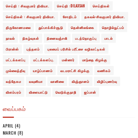
செய்தி : சிவகுமார் திவியா.
செய்தி :DILAXSAN
செய்திகள்
செய்திகள் : சிவகுமார் திவியா.
சோதிடம்
தகவல்-சிவகுமார் திவியா.
திருகோணமலை
துப்பாக்கிச்சூடு
தென்னிலங்கை
தொழில்நுட்பம்
நாவல்
நிகழ்வுகள்
நினைவஞ்சலி
படத்தொகுப்பு
பாடல்
பிரான்ஸ்
புத்தளம்
புலமைப் பரிசில் பரீட்சை வழிகாட்டிகள்
மட்டக்களப்பு
மட்டக்களப்பு.
மன்னார்
மாந்தை கிழக்கு
முல்லைத்தீவு
யாழ்ப்பாணம்
வடமராட்சி கிழக்கு
வணிகம்
வத்தேகம
வவுனியா
வானிலை
விஞ்ஞானம்
விழிப்புணர்வு
விளம்பரம்
விளையாட்டு
வெடுக்குநாறி
ஜப்பான்
வைப்பகம்
APRIL
(4)
MARCH
(8)