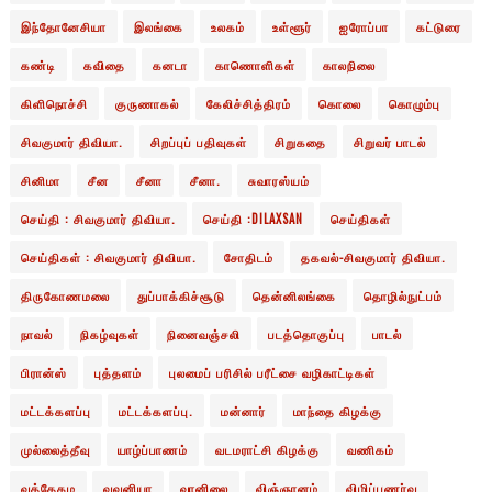
இந்தோனேசியா
இலங்கை
உலகம்
உள்ளூர்
ஐரோப்பா
கட்டுரை
கண்டி
கவிதை
கனடா
காணொளிகள்
காலநிலை
கிளிநொச்சி
குருணாகல்
கேலிச்சித்திரம்
கொலை
கொழும்பு
சிவகுமார் திவியா.
சிறப்புப் பதிவுகள்
சிறுகதை
சிறுவர் பாடல்
சினிமா
சீன
சீனா
சீனா.
சுவாரஸ்யம்
செய்தி : சிவகுமார் திவியா.
செய்தி :DILAXSAN
செய்திகள்
செய்திகள் : சிவகுமார் திவியா.
சோதிடம்
தகவல்-சிவகுமார் திவியா.
திருகோணமலை
துப்பாக்கிச்சூடு
தென்னிலங்கை
தொழில்நுட்பம்
நாவல்
நிகழ்வுகள்
நினைவஞ்சலி
படத்தொகுப்பு
பாடல்
பிரான்ஸ்
புத்தளம்
புலமைப் பரிசில் பரீட்சை வழிகாட்டிகள்
மட்டக்களப்பு
மட்டக்களப்பு.
மன்னார்
மாந்தை கிழக்கு
முல்லைத்தீவு
யாழ்ப்பாணம்
வடமராட்சி கிழக்கு
வணிகம்
வத்தேகம
வவுனியா
வானிலை
விஞ்ஞானம்
விழிப்புணர்வு