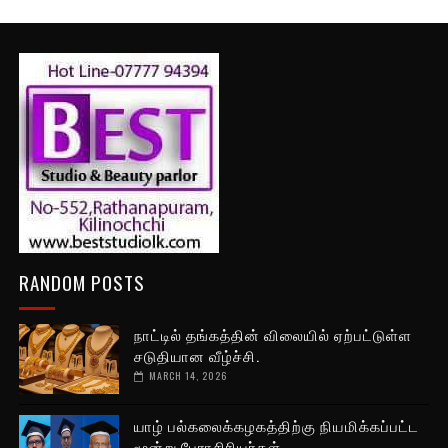
RANDOM POSTS
நாட்டில் தங்கத்தின் விலையில் ஏற்பட்டுள்ள
சடுதியான வீழ்ச்சி.
MARCH 14, 2026
யாழ் பல்கலைக்கழகத்திற்கு நியமிக்கப்பட்ட
மூன்று பேராசிரியர்கள்.