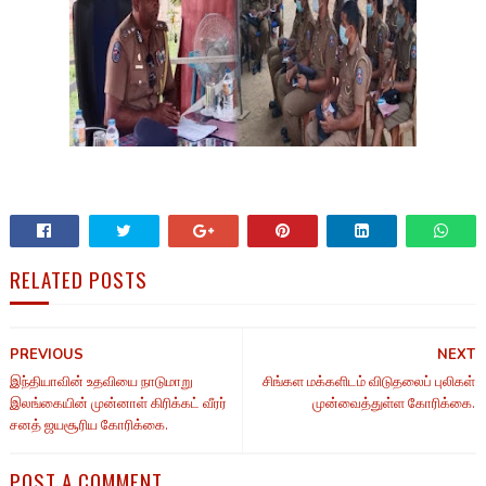
RELATED POSTS
PREVIOUS
NEXT
இந்தியாவின் உதவியை நாடுமாறு
சிங்கள மக்களிடம் விடுதலைப் புலிகள்
இலங்கையின் முன்னாள் கிரிக்கட் வீரர்
முன்வைத்துள்ள கோரிக்கை.
சனத் ஜயசூரிய கோரிக்கை.
POST A COMMENT