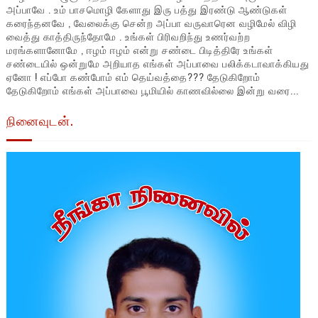
அப்பாவே . உம் பாசமொழி கேளாது இரு பத்து இரண்டு ஆண்டுகள்
கரைந்தனவே , வேலைக்கு சென்ற அப்பா வருவாரென வழிமேல் விழி
வைத்து காத்திருந்தோமே . உங்கள் பிரிவறிந்து உணர்வற்ற
மரங்களானோமே , ஈழம் ஈழம் என்று சண்டை பிடித்திரே உங்கள்
சண்டையில் ஒன்றுமே அறியாத எங்கள் அப்பாவை பலிக்கடாவாக்கியது
ஏனோ ! எப்போ கண்போம் எம் தெய்வத்தை??? தேடுகிறோம்
தேடுகிறோம் எங்கள் அப்பாவை பூமியில் காணவில்லை இன்று வரை...
நினைவுடன்.