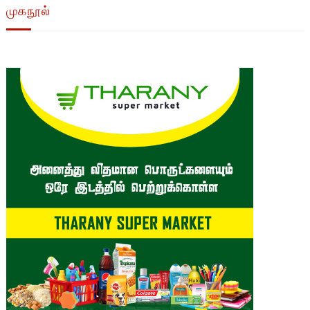
முகநூல்