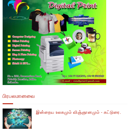
பிரபலமானவை
இன்றைய உலகமும் விஞ்ஞானமும் - கட்டுரை.