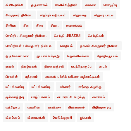
கிளிநொச்சி
குருணாகல்
கேலிச்சித்திரம்
கொலை
கொழும்பு
சிவகுமார் திவியா.
சிறப்புப் பதிவுகள்
சிறுகதை
சிறுவர் பாடல்
சினிமா
சீன
சீனா
சீனா.
சுவாரஸ்யம்
செய்தி : சிவகுமார் திவியா.
செய்தி :DILAXSAN
செய்திகள்
செய்திகள் : சிவகுமார் திவியா.
சோதிடம்
தகவல்-சிவகுமார் திவியா.
திருகோணமலை
துப்பாக்கிச்சூடு
தென்னிலங்கை
தொழில்நுட்பம்
நாவல்
நிகழ்வுகள்
நினைவஞ்சலி
படத்தொகுப்பு
பாடல்
பிரான்ஸ்
புத்தளம்
புலமைப் பரிசில் பரீட்சை வழிகாட்டிகள்
மட்டக்களப்பு
மட்டக்களப்பு.
மன்னார்
மாந்தை கிழக்கு
முல்லைத்தீவு
யாழ்ப்பாணம்
வடமராட்சி கிழக்கு
வணிகம்
வத்தேகம
வவுனியா
வானிலை
விஞ்ஞானம்
விழிப்புணர்வு
விளம்பரம்
விளையாட்டு
வெடுக்குநாறி
ஜப்பான்