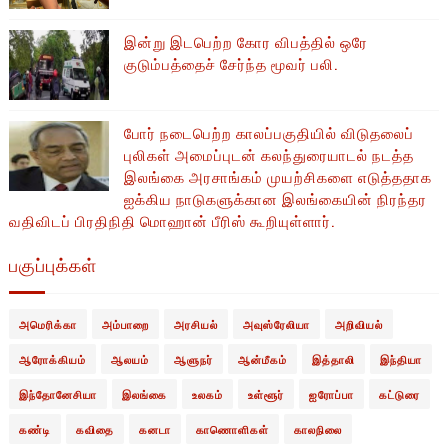
இன்று இடபெற்ற கோர விபத்தில் ஒரே
குடும்பத்தைச் சேர்ந்த மூவர் பலி.
போர் நடைபெற்ற காலப்பகுதியில் ​​விடுதலைப்
புலிகள் அமைப்புடன் கலந்துரையாடல் நடத்த
இலங்கை அரசாங்கம் முயற்சிகளை எடுத்ததாக
ஐக்கிய நாடுகளுக்கான இலங்கையின் நிரந்தர
வதிவிடப் பிரதிநிதி மொஹான் பீரிஸ் கூறியுள்ளார்.
பகுப்புக்கள்
அமெரிக்கா
அம்பாறை
அரசியல்
அவுஸ்ரேலியா
அறிவியல்
ஆரோக்கியம்
ஆலயம்
ஆளுநர்
ஆன்மீகம்
இத்தாலி
இந்தியா
இந்தோனேசியா
இலங்கை
உலகம்
உள்ளூர்
ஐரோப்பா
கட்டுரை
கண்டி
கவிதை
கனடா
காணொளிகள்
காலநிலை