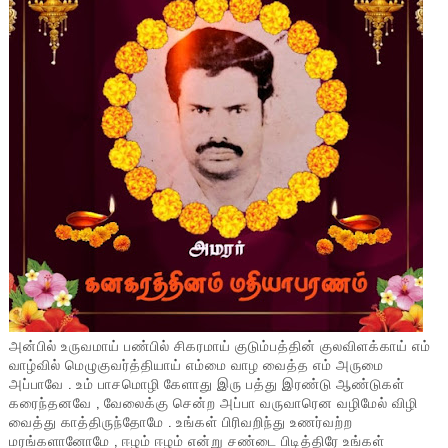
அன்பில் உருவமாய் பண்பில் சிகரமாய் குடும்பத்தின் குலவிளக்காய் எம்
வாழ்வில் மெழுகுவர்த்தியாய் எம்மை வாழ வைத்த எம் அருமை
அப்பாவே . உம் பாசமொழி கேளாது இரு பத்து இரண்டு ஆண்டுகள்
கரைந்தனவே , வேலைக்கு சென்ற அப்பா வருவாரென வழிமேல் விழி
வைத்து காத்திருந்தோமே . உங்கள் பிரிவறிந்து உணர்வற்ற
மரங்களானோமே , ஈழம் ஈழம் என்று சண்டை பிடித்திரே உங்கள்