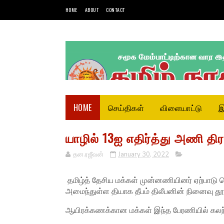
HOME
ABOUT
CONTACT
HOME
செய்திகள்
விளையாட்டு
இ
யாழில் 13ஐ எதிர்த்து அணி திர
தன.ரஜீவன்
January 30, 2022
தமிழ்த் தேசிய மக்கள் முன்னணியினர் ஏற்பாடு செ
அமைந்துள்ள தியாக தீபம் திலீபனின் நினைவு தூப
ஆயிரக்கணக்கான மக்கள் இந்த பேரணியில் கல