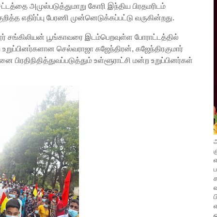
சட்டத்தை அமுல்படுத்துமாறு கோரி இந்திய பிரதமரிடம்
ுறித்த எதிர்ப்பு பேரணி முன்னெடுக்கப்பட்டு வருகின்றது.
லூர் சங்கிலியன் பூங்காவரை இடம்பெறவுள்ள போராட்டத்தில்
உறுப்பினர்களான செல்வராஜா கஜேந்திரன், கஜேந்திரகுமார்
பிரதிநிதித்துவப்படுத்தும் உள்ளூராட்சி மன்ற உறுப்பினர்கள்
அ
க
எ
வ
ப
எ