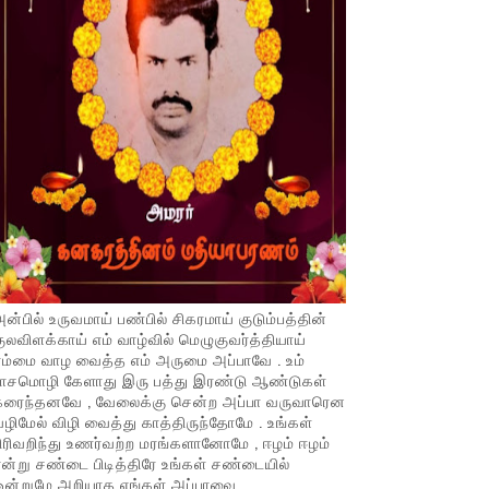
ன்பில் உருவமாய் பண்பில் சிகரமாய் குடும்பத்தின்
ுலவிளக்காய் எம் வாழ்வில் மெழுகுவர்த்தியாய்
ம்மை வாழ வைத்த எம் அருமை அப்பாவே . உம்
பாசமொழி கேளாது இரு பத்து இரண்டு ஆண்டுகள்
கரைந்தனவே , வேலைக்கு சென்ற அப்பா வருவாரென
ழிமேல் விழி வைத்து காத்திருந்தோமே . உங்கள்
ிரிவறிந்து உணர்வற்ற மரங்களானோமே , ஈழம் ஈழம்
ன்று சண்டை பிடித்திரே உங்கள் சண்டையில்
ஒன்றுமே அறியாத எங்கள் அப்பாவை