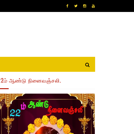
22ம் ஆண்டு நினைவஞ்சலி.