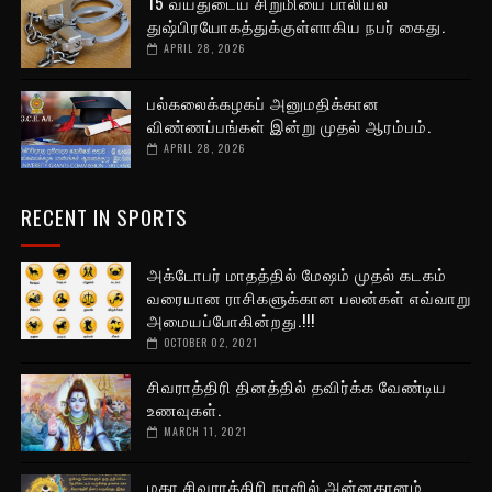
15 வயதுடைய சிறுமியை பாலியல்
துஷ்பிரயோகத்துக்குள்ளாகிய நபர் கைது.
APRIL 28, 2026
பல்கலைக்கழகப் அனுமதிக்கான
விண்ணப்பங்கள் இன்று முதல் ஆரம்பம்.
APRIL 28, 2026
RECENT IN SPORTS
அக்டோபர் மாதத்தில் மேஷம் முதல் கடகம்
வரையான ராசிகளுக்கான பலன்கள் எவ்வாறு
அமையப்போகின்றது.!!!
OCTOBER 02, 2021
சிவராத்திரி தினத்தில் தவிர்க்க வேண்டிய
உணவுகள்.
MARCH 11, 2021
மகா சிவராத்திரி நாளில் அன்னதானம்