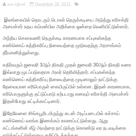
தன.ரஜீவன்
December 30, 2021
இலங்கையில் தொடரும் டொலர் நெருக்கடியை அடுத்து எரிசக்தி
அமைச்சர் உதய கம்மன்பில அறிக்கை ஒன்றை வெளியிட்டுள்ளார்.
அந்நிய செலாவணி நெருக்கடி காரணமாக சப்புகஸ்கந்த
எண்ணெய் சுத்திகரிப்பு நிலையத்தை மூடுவதற்கு அரசாங்கம்
தீர்மானித்துள்ளது.
எதிர்வரும் ஜனவரி 3ஆம் திகதி முதல் ஜனவரி 30ஆம் திகதி வரை
இவ்வாறு மூடப்படுவதாக அவர் தெரிவித்தார். சப்புகஸ்கந்த
எண்ணெய் சுத்திகரிப்பு நிலையத்தை மூடினாலும் நாட்டுக்கு
தேவையான எரிபொருள் கையிருப்பில் உள்ளன. இதன் காரணமாக,
எரிபொருளுக்கு தட்டுப்பாடு ஏற்படாது எனவும் எரிசக்தி அமைச்சர்
இதன்போது சுட்டிக்காட்டினார்.
இதேவேளை சிங்கபூரிடமிருந்து கடன் அடிப்படையில் கச்சாய்
எண்ணெய் வாங்க இணக்கம் காணப்பட்டுள்ளது. ஆறு
கட்டங்களின் கீழ் அவற்றை நாட்டுக்கு கொண்டு வர நடவடிக்கை
எடுக்கப்பட்டுள்ளமை குறிப்பிடத்தக்கது.