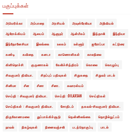
பகுப்புக்கள்
அமெரிக்கா
அம்பாறை
அரசியல்
அவுஸ்ரேலியா
அறிவியல்
ஆரோக்கியம்
ஆலயம்
ஆளுநர்
ஆன்மீகம்
இத்தாலி
இந்தியா
இந்தோனேசியா
இலங்கை
உலகம்
உள்ளூர்
ஐரோப்பா
கட்டுரை
கண்டி
கவிதை
கனடா
காணொளிகள்
காலநிலை
கிளிநொச்சி
குருணாகல்
கேலிச்சித்திரம்
கொலை
கொழும்பு
சிவகுமார் திவியா.
சிறப்புப் பதிவுகள்
சிறுகதை
சிறுவர் பாடல்
சினிமா
சீன
சீனா
சீனா.
சுவாரஸ்யம்
செய்தி : சிவகுமார் திவியா.
செய்தி :DILAXSAN
செய்திகள்
செய்திகள் : சிவகுமார் திவியா.
சோதிடம்
தகவல்-சிவகுமார் திவியா.
திருகோணமலை
துப்பாக்கிச்சூடு
தென்னிலங்கை
தொழில்நுட்பம்
நாவல்
நிகழ்வுகள்
நினைவஞ்சலி
படத்தொகுப்பு
பாடல்