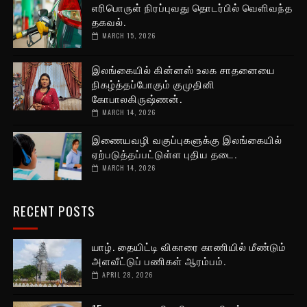
எரிபொருள் நிரப்புவது தொடர்பில் வெளிவந்த
தகவல்.
MARCH 15, 2026
இலங்கையில் கின்னஸ் உலக சாதனையை
நிகழ்த்தப்போகும் குமுதினி
கோபாலகிருஷ்ணன்.
MARCH 14, 2026
இணையவழி வகுப்புகளுக்கு இலங்கையில்
ஏற்படுத்தப்பட்டுள்ள புதிய தடை.
MARCH 14, 2026
RECENT POSTS
யாழ். தையிட்டி விகாரை காணியில் மீண்டும்
அளவீட்டுப் பணிகள் ஆரம்பம்.
APRIL 28, 2026