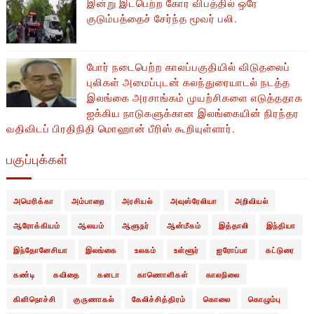
இன்று இடபெற்ற கோர விபத்தில் ஒரே
குடும்பத்தைச் சேர்ந்த மூவர் பலி.
போர் நடைபெற்ற காலப்பகுதியில் ​​விடுதலைப்
புலிகள் அமைப்புடன் கலந்துரையாடல் நடத்த
இலங்கை அரசாங்கம் முயற்சிகளை எடுத்ததாக
ஐக்கிய நாடுகளுக்கான இலங்கையின் நிரந்தர
வதிவிடப் பிரதிநிதி மொஹான் பீரிஸ் கூறியுள்ளார்.
பகுப்புக்கள்
அமெரிக்கா
அம்பாறை
அரசியல்
அவுஸ்ரேலியா
அறிவியல்
ஆரோக்கியம்
ஆலயம்
ஆளுநர்
ஆன்மீகம்
இத்தாலி
இந்தியா
இந்தோனேசியா
இலங்கை
உலகம்
உள்ளூர்
ஐரோப்பா
கட்டுரை
கண்டி
கவிதை
கனடா
காணொளிகள்
காலநிலை
கிளிநொச்சி
குருணாகல்
கேலிச்சித்திரம்
கொலை
கொழும்பு