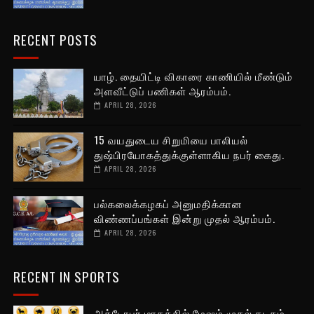
RECENT POSTS
யாழ். தையிட்டி விகாரை காணியில் மீண்டும்
அளவீட்டுப் பணிகள் ஆரம்பம்.
APRIL 28, 2026
15 வயதுடைய சிறுமியை பாலியல்
துஷ்பிரயோகத்துக்குள்ளாகிய நபர் கைது.
APRIL 28, 2026
பல்கலைக்கழகப் அனுமதிக்கான
விண்ணப்பங்கள் இன்று முதல் ஆரம்பம்.
APRIL 28, 2026
RECENT IN SPORTS
அக்டோபர் மாதத்தில் மேஷம் முதல் கடகம்