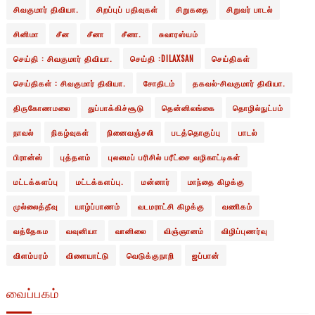
சிவகுமார் திவியா.
சிறப்புப் பதிவுகள்
சிறுகதை
சிறுவர் பாடல்
சினிமா
சீன
சீனா
சீனா.
சுவாரஸ்யம்
செய்தி : சிவகுமார் திவியா.
செய்தி :DILAXSAN
செய்திகள்
செய்திகள் : சிவகுமார் திவியா.
சோதிடம்
தகவல்-சிவகுமார் திவியா.
திருகோணமலை
துப்பாக்கிச்சூடு
தென்னிலங்கை
தொழில்நுட்பம்
நாவல்
நிகழ்வுகள்
நினைவஞ்சலி
படத்தொகுப்பு
பாடல்
பிரான்ஸ்
புத்தளம்
புலமைப் பரிசில் பரீட்சை வழிகாட்டிகள்
மட்டக்களப்பு
மட்டக்களப்பு.
மன்னார்
மாந்தை கிழக்கு
முல்லைத்தீவு
யாழ்ப்பாணம்
வடமராட்சி கிழக்கு
வணிகம்
வத்தேகம
வவுனியா
வானிலை
விஞ்ஞானம்
விழிப்புணர்வு
விளம்பரம்
விளையாட்டு
வெடுக்குநாறி
ஜப்பான்
வைப்பகம்