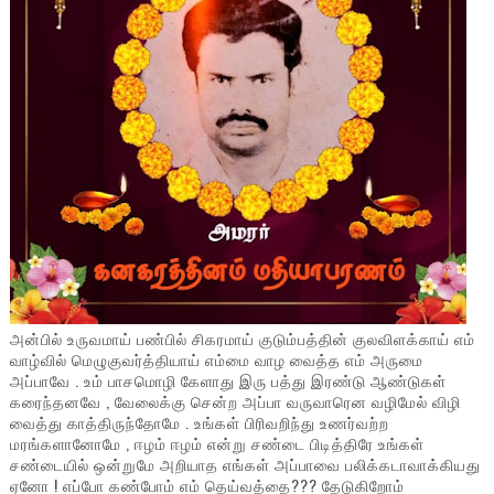
அன்பில் உருவமாய் பண்பில் சிகரமாய் குடும்பத்தின் குலவிளக்காய் எம்
வாழ்வில் மெழுகுவர்த்தியாய் எம்மை வாழ வைத்த எம் அருமை
அப்பாவே . உம் பாசமொழி கேளாது இரு பத்து இரண்டு ஆண்டுகள்
கரைந்தனவே , வேலைக்கு சென்ற அப்பா வருவாரென வழிமேல் விழி
வைத்து காத்திருந்தோமே . உங்கள் பிரிவறிந்து உணர்வற்ற
மரங்களானோமே , ஈழம் ஈழம் என்று சண்டை பிடித்திரே உங்கள்
சண்டையில் ஒன்றுமே அறியாத எங்கள் அப்பாவை பலிக்கடாவாக்கியது
ஏனோ ! எப்போ கண்போம் எம் தெய்வத்தை??? தேடுகிறோம்