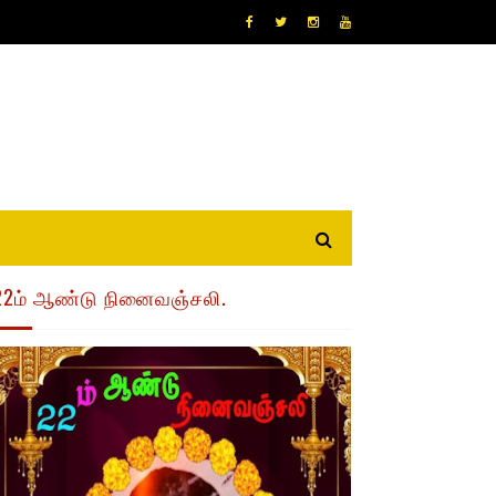
22ம் ஆண்டு நினைவஞ்சலி.