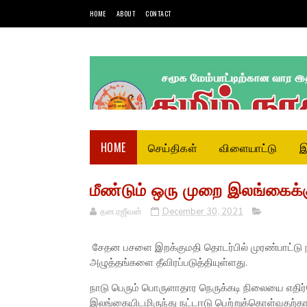
HOME
ABOUT
CONTACT
HOME
செய்திகள்
விளையாட்டு
இ
மீண்டும் ஒரு முறை இலங்கைக்க
தன.ரஜீவன்
December 30, 2021
சேதன பசளை இறக்குமதி தொடர்பில் முரண்பாட்டு ந
அழுத்தங்களை தீவிரப்படுத்தியுள்ளது.
நாடு பெரும் பொருளாதார நெருக்கடி நிலையை எதிர்ந
இலங்கையிடமிருந்து நட்டஈடு பெற்றுக்கொள்வதற்கான