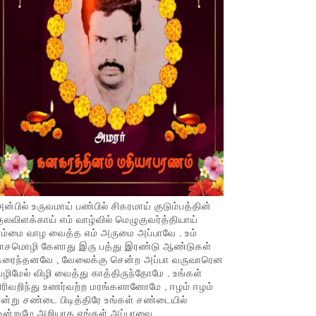
ன்பில் உருவமாய் பண்பில் சிகரமாய் குடும்பத்தின்
ுலவிளக்காய் எம் வாழ்வில் மெழுகுவர்த்தியாய்
ம்மை வாழ வைத்த எம் அருமை அப்பாவே . உம்
பாசமொழி கேளாது இரு பத்து இரண்டு ஆண்டுகள்
கரைந்தனவே , வேலைக்கு சென்ற அப்பா வருவாரென
ழிமேல் விழி வைத்து காத்திருந்தோமே . உங்கள்
ிரிவறிந்து உணர்வற்ற மரங்களானோமே , ஈழம் ஈழம்
ன்று சண்டை பிடித்திரே உங்கள் சண்டையில்
ஒன்றுமே அறியாத எங்கள் அப்பாவை