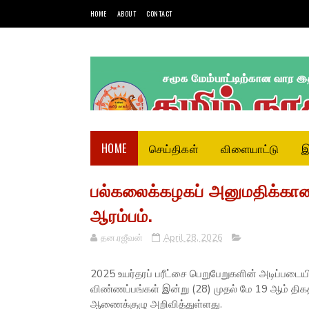
HOME
ABOUT
CONTACT
HOME
செய்திகள்
விளையாட்டு
இ
பல்கலைக்கழகப் அனுமதிக்கான
ஆரம்பம்.
தன.ரஜீவன்
April 28, 2026
2025 உயர்தரப் பரீட்சை பெறுபேறுகளின் அடிப்படை
விண்ணப்பங்கள் இன்று (28) முதல் மே 19 ஆம் தி
ஆணைக்குழு அறிவித்துள்ளது.