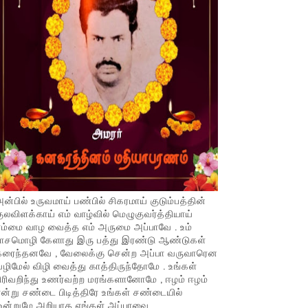
ன்பில் உருவமாய் பண்பில் சிகரமாய் குடும்பத்தின்
ுலவிளக்காய் எம் வாழ்வில் மெழுகுவர்த்தியாய்
ம்மை வாழ வைத்த எம் அருமை அப்பாவே . உம்
பாசமொழி கேளாது இரு பத்து இரண்டு ஆண்டுகள்
கரைந்தனவே , வேலைக்கு சென்ற அப்பா வருவாரென
ழிமேல் விழி வைத்து காத்திருந்தோமே . உங்கள்
ிரிவறிந்து உணர்வற்ற மரங்களானோமே , ஈழம் ஈழம்
ன்று சண்டை பிடித்திரே உங்கள் சண்டையில்
ஒன்றுமே அறியாத எங்கள் அப்பாவை