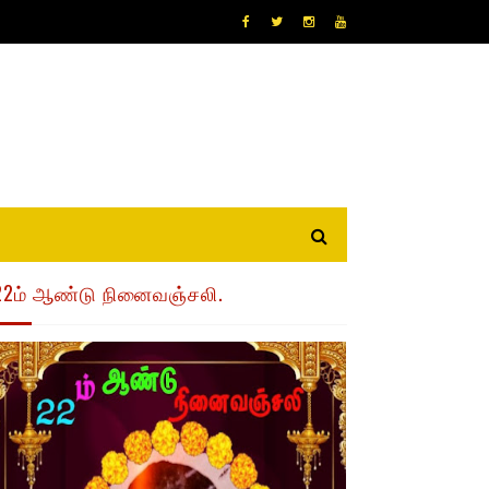
22ம் ஆண்டு நினைவஞ்சலி.