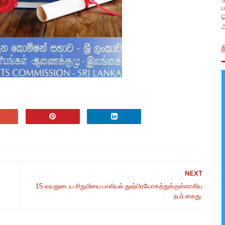
ப
அ
NEXT
15 வயதுடைய சிறுமியை பாலியல் துஷ்பிரயோகத்துக்குள்ளாகிய
நபர் கைது.