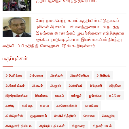
குடும்பத்தைச் சேர்ந்த மூவர் பலி.
போர் நடைபெற்ற காலப்பகுதியில் ​​விடுதலைப்
புலிகள் அமைப்புடன் கலந்துரையாடல் நடத்த
இலங்கை அரசாங்கம் முயற்சிகளை எடுத்ததாக
ஐக்கிய நாடுகளுக்கான இலங்கையின் நிரந்தர
வதிவிடப் பிரதிநிதி மொஹான் பீரிஸ் கூறியுள்ளார்.
பகுப்புக்கள்
அமெரிக்கா
அம்பாறை
அரசியல்
அவுஸ்ரேலியா
அறிவியல்
ஆரோக்கியம்
ஆலயம்
ஆளுநர்
ஆன்மீகம்
இத்தாலி
இந்தியா
இந்தோனேசியா
இலங்கை
உலகம்
உள்ளூர்
ஐரோப்பா
கட்டுரை
கண்டி
கவிதை
கனடா
காணொளிகள்
காலநிலை
கிளிநொச்சி
குருணாகல்
கேலிச்சித்திரம்
கொலை
கொழும்பு
சிவகுமார் திவியா.
சிறப்புப் பதிவுகள்
சிறுகதை
சிறுவர் பாடல்