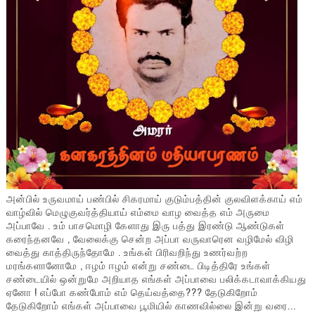
அன்பில் உருவமாய் பண்பில் சிகரமாய் குடும்பத்தின் குலவிளக்காய் எம்
வாழ்வில் மெழுகுவர்த்தியாய் எம்மை வாழ வைத்த எம் அருமை
அப்பாவே . உம் பாசமொழி கேளாது இரு பத்து இரண்டு ஆண்டுகள்
கரைந்தனவே , வேலைக்கு சென்ற அப்பா வருவாரென வழிமேல் விழி
வைத்து காத்திருந்தோமே . உங்கள் பிரிவறிந்து உணர்வற்ற
மரங்களானோமே , ஈழம் ஈழம் என்று சண்டை பிடித்திரே உங்கள்
சண்டையில் ஒன்றுமே அறியாத எங்கள் அப்பாவை பலிக்கடாவாக்கியது
ஏனோ ! எப்போ கண்போம் எம் தெய்வத்தை??? தேடுகிறோம்
தேடுகிறோம் எங்கள் அப்பாவை பூமியில் காணவில்லை இன்று வரை...