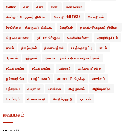
சினிமா
சீன
சீனா
சீனா.
சுவாரஸ்யம்
செய்தி : சிவகுமார் திவியா.
செய்தி :DILAXSAN
செய்திகள்
செய்திகள் : சிவகுமார் திவியா.
சோதிடம்
தகவல்-சிவகுமார் திவியா.
திருகோணமலை
துப்பாக்கிச்சூடு
தென்னிலங்கை
தொழில்நுட்பம்
நாவல்
நிகழ்வுகள்
நினைவஞ்சலி
படத்தொகுப்பு
பாடல்
பிரான்ஸ்
புத்தளம்
புலமைப் பரிசில் பரீட்சை வழிகாட்டிகள்
மட்டக்களப்பு
மட்டக்களப்பு.
மன்னார்
மாந்தை கிழக்கு
முல்லைத்தீவு
யாழ்ப்பாணம்
வடமராட்சி கிழக்கு
வணிகம்
வத்தேகம
வவுனியா
வானிலை
விஞ்ஞானம்
விழிப்புணர்வு
விளம்பரம்
விளையாட்டு
வெடுக்குநாறி
ஜப்பான்
வைப்பகம்
APRIL
(4)