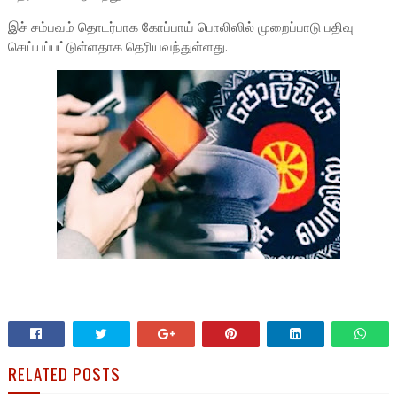
இச் சம்பவம் தொடர்பாக கோப்பாய் பொலிஸில் முறைப்பாடு பதிவு
செய்யப்பட்டுள்ளதாக தெரியவந்துள்ளது.
RELATED POSTS