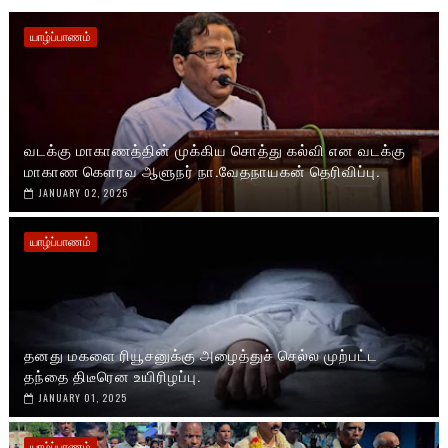
யாழ்ப்பாணம்
வடக்கு மாகாணத்தின் முக்கிய சொத்து கல்வி என வடக்கு
மாகாண கௌரவ ஆளுநர் நா.வேதநாயகன் தெரிவிப்பு.
JANUARY 02, 2025
யாழ்ப்பாணம்
தனது மகளை ரியூசனுக்கு அழைத்துச் செல்ல முற்பட்ட
தந்தை திடீரென உயிரிழப்பு.
JANUARY 01, 2025
யாழ்ப்பாணம்