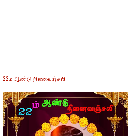
22ம் ஆண்டு நினைவஞ்சலி.