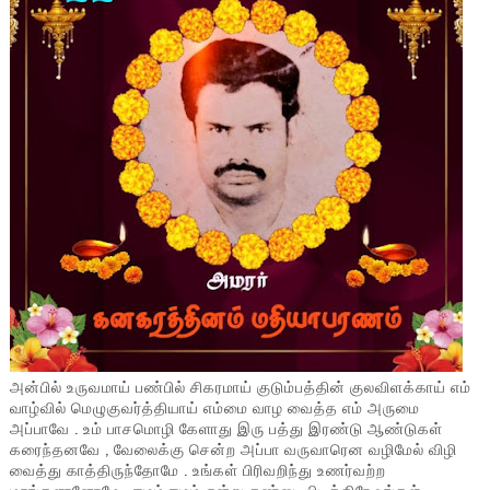
அன்பில் உருவமாய் பண்பில் சிகரமாய் குடும்பத்தின் குலவிளக்காய் எம்
வாழ்வில் மெழுகுவர்த்தியாய் எம்மை வாழ வைத்த எம் அருமை
அப்பாவே . உம் பாசமொழி கேளாது இரு பத்து இரண்டு ஆண்டுகள்
கரைந்தனவே , வேலைக்கு சென்ற அப்பா வருவாரென வழிமேல் விழி
வைத்து காத்திருந்தோமே . உங்கள் பிரிவறிந்து உணர்வற்ற
மரங்களானோமே , ஈழம் ஈழம் என்று சண்டை பிடித்திரே உங்கள்