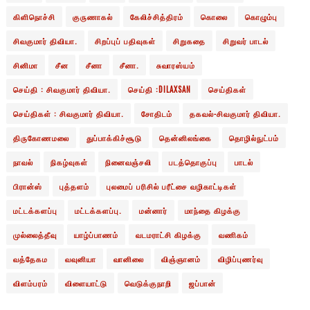
கிளிநொச்சி
குருணாகல்
கேலிச்சித்திரம்
கொலை
கொழும்பு
சிவகுமார் திவியா.
சிறப்புப் பதிவுகள்
சிறுகதை
சிறுவர் பாடல்
சினிமா
சீன
சீனா
சீனா.
சுவாரஸ்யம்
செய்தி : சிவகுமார் திவியா.
செய்தி :DILAXSAN
செய்திகள்
செய்திகள் : சிவகுமார் திவியா.
சோதிடம்
தகவல்-சிவகுமார் திவியா.
திருகோணமலை
துப்பாக்கிச்சூடு
தென்னிலங்கை
தொழில்நுட்பம்
நாவல்
நிகழ்வுகள்
நினைவஞ்சலி
படத்தொகுப்பு
பாடல்
பிரான்ஸ்
புத்தளம்
புலமைப் பரிசில் பரீட்சை வழிகாட்டிகள்
மட்டக்களப்பு
மட்டக்களப்பு.
மன்னார்
மாந்தை கிழக்கு
முல்லைத்தீவு
யாழ்ப்பாணம்
வடமராட்சி கிழக்கு
வணிகம்
வத்தேகம
வவுனியா
வானிலை
விஞ்ஞானம்
விழிப்புணர்வு
விளம்பரம்
விளையாட்டு
வெடுக்குநாறி
ஜப்பான்