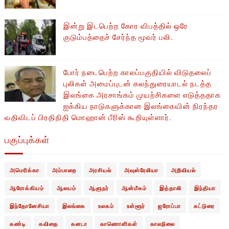
இன்று இடபெற்ற கோர விபத்தில் ஒரே
குடும்பத்தைச் சேர்ந்த மூவர் பலி.
போர் நடைபெற்ற காலப்பகுதியில் ​​விடுதலைப்
புலிகள் அமைப்புடன் கலந்துரையாடல் நடத்த
இலங்கை அரசாங்கம் முயற்சிகளை எடுத்ததாக
ஐக்கிய நாடுகளுக்கான இலங்கையின் நிரந்தர
வதிவிடப் பிரதிநிதி மொஹான் பீரிஸ் கூறியுள்ளார்.
பகுப்புக்கள்
அமெரிக்கா
அம்பாறை
அரசியல்
அவுஸ்ரேலியா
அறிவியல்
ஆரோக்கியம்
ஆலயம்
ஆளுநர்
ஆன்மீகம்
இத்தாலி
இந்தியா
இந்தோனேசியா
இலங்கை
உலகம்
உள்ளூர்
ஐரோப்பா
கட்டுரை
கண்டி
கவிதை
கனடா
காணொளிகள்
காலநிலை