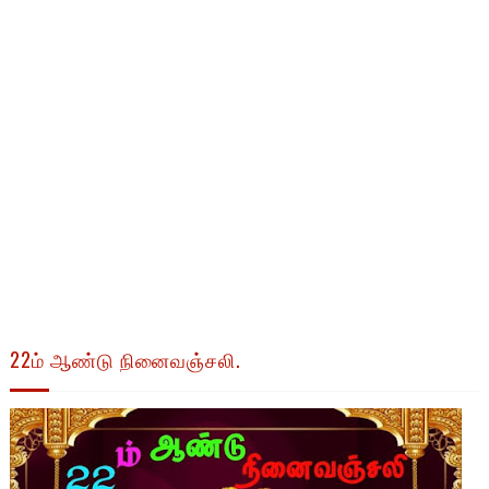
22ம் ஆண்டு நினைவஞ்சலி.