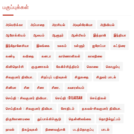
பகுப்புக்கள்
அமெரிக்கா
அம்பாறை
அரசியல்
அவுஸ்ரேலியா
அறிவியல்
ஆரோக்கியம்
ஆலயம்
ஆளுநர்
ஆன்மீகம்
இத்தாலி
இந்தியா
இந்தோனேசியா
இலங்கை
உலகம்
உள்ளூர்
ஐரோப்பா
கட்டுரை
கண்டி
கவிதை
கனடா
காணொளிகள்
காலநிலை
கிளிநொச்சி
குருணாகல்
கேலிச்சித்திரம்
கொலை
கொழும்பு
சிவகுமார் திவியா.
சிறப்புப் பதிவுகள்
சிறுகதை
சிறுவர் பாடல்
சினிமா
சீன
சீனா
சீனா.
சுவாரஸ்யம்
செய்தி : சிவகுமார் திவியா.
செய்தி :DILAXSAN
செய்திகள்
செய்திகள் : சிவகுமார் திவியா.
சோதிடம்
தகவல்-சிவகுமார் திவியா.
திருகோணமலை
துப்பாக்கிச்சூடு
தென்னிலங்கை
தொழில்நுட்பம்
நாவல்
நிகழ்வுகள்
நினைவஞ்சலி
படத்தொகுப்பு
பாடல்