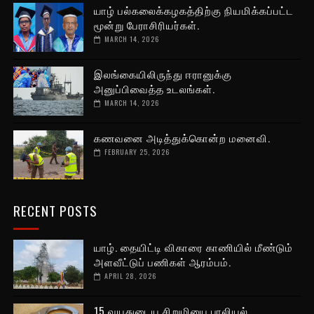
யாழ் பல்கலைக்கழகத்திற்கு நியமிக்கப்பட்ட
மூன்று பேராசிரியர்கள்.
MARCH 14, 2026
இலங்கையிலிருந்து ஈரானுக்கு
அனுப்பிவைத்த உடலங்கள்.
MARCH 14, 2026
கணவனை அடித்துக்கொன்ற மனைவி.
FEBRUARY 25, 2026
RECENT POSTS
யாழ். தையிட்டி விகாரை காணியில் மீண்டும்
அளவீட்டுப் பணிகள் ஆரம்பம்.
APRIL 28, 2026
15 வயதுடைய சிறுமியை பாலியல்