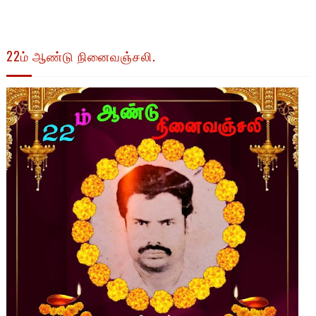
22ம் ஆண்டு நினைவஞ்சலி.