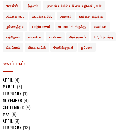
பிரான்ஸ்
புத்தளம்
புலமைப் பரிசில் பரீட்சை வழிகாட்டிகள்
மட்டக்களப்பு
மட்டக்களப்பு.
மன்னார்
மாந்தை கிழக்கு
முல்லைத்தீவு
யாழ்ப்பாணம்
வடமராட்சி கிழக்கு
வணிகம்
வத்தேகம
வவுனியா
வானிலை
விஞ்ஞானம்
விழிப்புணர்வு
விளம்பரம்
விளையாட்டு
வெடுக்குநாறி
ஜப்பான்
வைப்பகம்
APRIL
(4)
MARCH
(8)
FEBRUARY
(1)
NOVEMBER
(4)
SEPTEMBER
(4)
MAY
(6)
APRIL
(3)
FEBRUARY
(13)