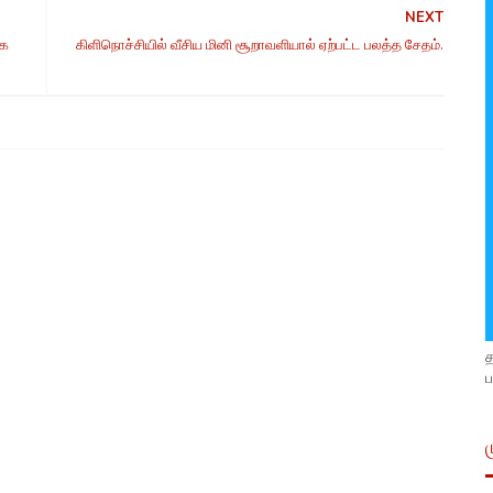
NEXT
ாக
கிளிநொச்சியில் வீசிய மினி சூறாவளியால் ஏற்பட்ட பலத்த சேதம்.
ப