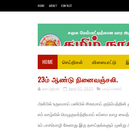
HOME
ABOUT
CONTACT
HOME
செய்திகள்
விளையாட்டு
இ
23ம் ஆண்டு நினைவஞ்சலி.
தன.ரஜீவன்
April 02, 2023
யாழ்ப்பாணம்
அன்பில் உருவமாய் பண்பில் சிகரமாய் குடும்பத்தின்
எம் வாழ்வில் மெழுகுவர்த்தியாய் எம்மை வாழ வை
உம் பாசமொழி கேளாது இரு தசாப்தங்களும் மூன்று