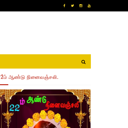
22ம் ஆண்டு நினைவஞ்சலி.