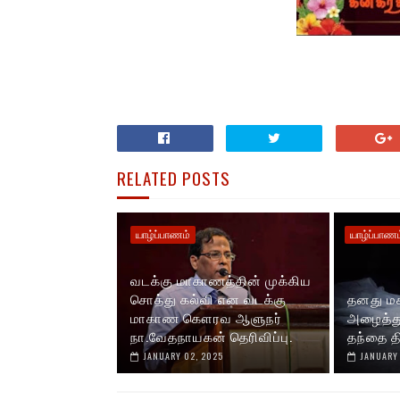
RELATED POSTS
யாழ்ப்பாணம்
யாழ்ப்பாணம
வடக்கு மாகாணத்தின் முக்கிய
சொத்து கல்வி என வடக்கு
தனது மக
மாகாண கௌரவ ஆளுநர்
அழைத்துச
நா.வேதநாயகன் தெரிவிப்பு.
தந்தை தி
JANUARY 02, 2025
JANUARY 