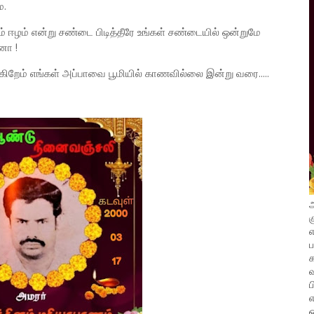
ே.
் ஈழம் என்று சண்டை பிடித்தீரே உங்கள் சண்டையில் ஒன்றுமே
னோ !
ிறேம் எங்கள் அப்பாவை பூமியில் காணவில்லை இன்று வரை.....
அ
க
எ
வ
ப
எ