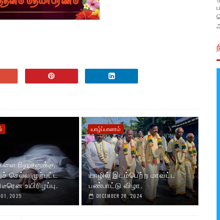
ப
அ
்
யாழ்ப்பாணம்
ளை ரியூசனுக்கு
் செல்ல முற்பட்ட
யாழில் இடம்பெற்ற மாவட்ட
டீரென உயிரிழப்பு.
பண்பாட்டு விழா.
01, 2025
DECEMBER 28, 2024