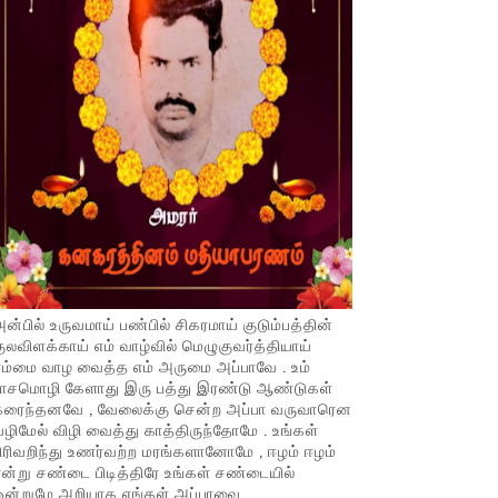
ன்பில் உருவமாய் பண்பில் சிகரமாய் குடும்பத்தின்
ுலவிளக்காய் எம் வாழ்வில் மெழுகுவர்த்தியாய்
ம்மை வாழ வைத்த எம் அருமை அப்பாவே . உம்
பாசமொழி கேளாது இரு பத்து இரண்டு ஆண்டுகள்
கரைந்தனவே , வேலைக்கு சென்ற அப்பா வருவாரென
ழிமேல் விழி வைத்து காத்திருந்தோமே . உங்கள்
ிரிவறிந்து உணர்வற்ற மரங்களானோமே , ஈழம் ஈழம்
ன்று சண்டை பிடித்திரே உங்கள் சண்டையில்
ஒன்றுமே அறியாத எங்கள் அப்பாவை