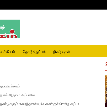
லக்கியம்
தொழில்நுட்பம்
நிகழ்வுகள்
 குலவிளக்காய்
த்த எம் அருமை அப்பாவே
 ஆண்டுகளும் கரைந்தனவே, வேலைக்குச் சென்ற அப்பா