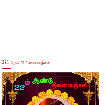
22ம் ஆண்டு நினைவஞ்சலி.