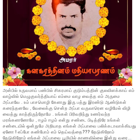
அன்பில் உருவமாய் பண்பில் சிகரமாய் குடும்பத்தின் குலவிளக்காய் எம்
வாழ்வில் மெழுகுவர்த்தியாய் எம்மை வாழ வைத்த எம் அருமை
அப்பாவே . உம் பாசமொழி கேளாது இரு பத்து இரண்டு ஆண்டுகள்
கரைந்தனவே , வேலைக்கு சென்ற அப்பா வருவாரென வழிமேல் விழி
வைத்து காத்திருந்தோமே . உங்கள் பிரிவறிந்து உணர்வற்ற
மரங்களானோமே , ஈழம் ஈழம் என்று சண்டை பிடித்திரே உங்கள்
சண்டையில் ஒன்றுமே அறியாத எங்கள் அப்பாவை பலிக்கடாவாக்கியது
ஏனோ ! எப்போ கண்போம் எம் தெய்வத்தை??? தேடுகிறோம்
தேடுகிறோம் எங்கள் அப்பாவை பூமியில் காணவில்லை இன்று வரை...