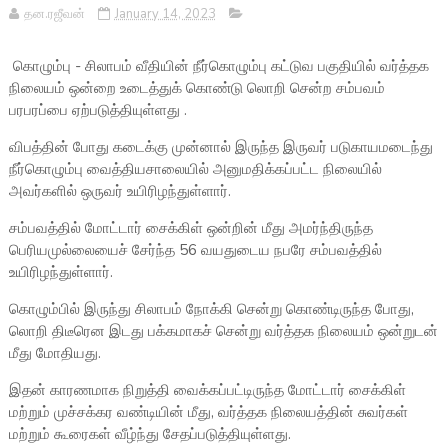
தன.ரஜீவன்
January 14, 2023
கொழும்பு - சிலாபம் வீதியின் நீர்கொழும்பு கட்டுவ பகுதியில் வர்த்தக
நிலையம் ஒன்றை உடைத்துக் கொண்டு லொறி சென்ற சம்பவம்
பரபரப்பை ஏற்படுத்தியுள்ளது .
விபத்தின் போது கடைக்கு முன்னால் இருந்த இருவர் படுகாயமடைந்து
நீர்கொழும்பு வைத்தியசாலையில் அனுமதிக்கப்பட்ட நிலையில்
அவர்களில் ஒருவர் உயிரிழந்துள்ளார்.
சம்பவத்தில் மோட்டார் சைக்கிள் ஒன்றின் மீது அமர்ந்திருந்த
பெரியமுல்லையைச் சேர்ந்த 56 வயதுடைய நபரே சம்பவத்தில்
உயிரிழந்துள்ளார்.
கொழும்பில் இருந்து சிலாபம் நோக்கி சென்று கொண்டிருந்த போது, ​​
லொறி திடீரென இடது பக்கமாகச் சென்று வர்த்தக நிலையம் ஒன்றுடன்
மீது மோதியது.
இதன் காரணமாக நிறுத்தி வைக்கப்பட்டிருந்த மோட்டார் சைக்கிள்
மற்றும் முச்சக்கர வண்டியின் மீது, வர்த்தக நிலையத்தின் சுவர்கள்
மற்றும் கூரைகள் வீழ்ந்து சேதப்படுத்தியுள்ளது.