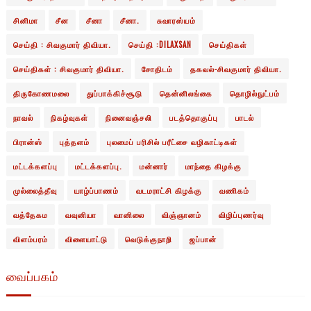
சினிமா
சீன
சீனா
சீனா.
சுவாரஸ்யம்
செய்தி : சிவகுமார் திவியா.
செய்தி :DILAXSAN
செய்திகள்
செய்திகள் : சிவகுமார் திவியா.
சோதிடம்
தகவல்-சிவகுமார் திவியா.
திருகோணமலை
துப்பாக்கிச்சூடு
தென்னிலங்கை
தொழில்நுட்பம்
நாவல்
நிகழ்வுகள்
நினைவஞ்சலி
படத்தொகுப்பு
பாடல்
பிரான்ஸ்
புத்தளம்
புலமைப் பரிசில் பரீட்சை வழிகாட்டிகள்
மட்டக்களப்பு
மட்டக்களப்பு.
மன்னார்
மாந்தை கிழக்கு
முல்லைத்தீவு
யாழ்ப்பாணம்
வடமராட்சி கிழக்கு
வணிகம்
வத்தேகம
வவுனியா
வானிலை
விஞ்ஞானம்
விழிப்புணர்வு
விளம்பரம்
விளையாட்டு
வெடுக்குநாறி
ஜப்பான்
வைப்பகம்