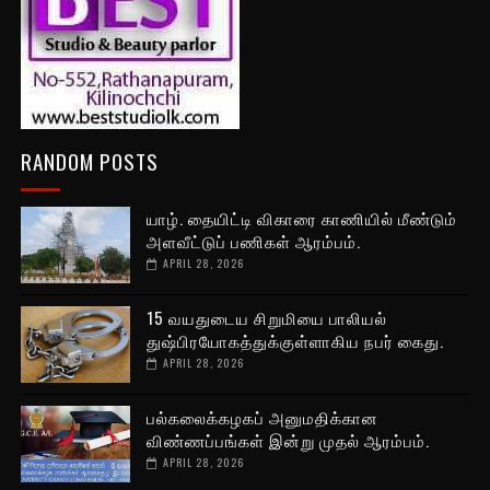
RANDOM POSTS
யாழ். தையிட்டி விகாரை காணியில் மீண்டும்
அளவீட்டுப் பணிகள் ஆரம்பம்.
APRIL 28, 2026
15 வயதுடைய சிறுமியை பாலியல்
துஷ்பிரயோகத்துக்குள்ளாகிய நபர் கைது.
APRIL 28, 2026
பல்கலைக்கழகப் அனுமதிக்கான
விண்ணப்பங்கள் இன்று முதல் ஆரம்பம்.
APRIL 28, 2026