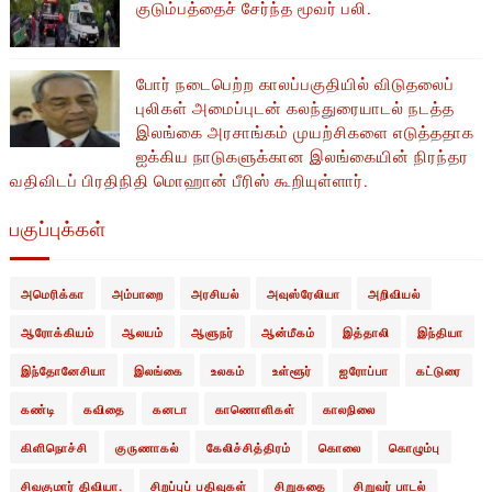
குடும்பத்தைச் சேர்ந்த மூவர் பலி.
போர் நடைபெற்ற காலப்பகுதியில் ​​விடுதலைப்
புலிகள் அமைப்புடன் கலந்துரையாடல் நடத்த
இலங்கை அரசாங்கம் முயற்சிகளை எடுத்ததாக
ஐக்கிய நாடுகளுக்கான இலங்கையின் நிரந்தர
வதிவிடப் பிரதிநிதி மொஹான் பீரிஸ் கூறியுள்ளார்.
பகுப்புக்கள்
அமெரிக்கா
அம்பாறை
அரசியல்
அவுஸ்ரேலியா
அறிவியல்
ஆரோக்கியம்
ஆலயம்
ஆளுநர்
ஆன்மீகம்
இத்தாலி
இந்தியா
இந்தோனேசியா
இலங்கை
உலகம்
உள்ளூர்
ஐரோப்பா
கட்டுரை
கண்டி
கவிதை
கனடா
காணொளிகள்
காலநிலை
கிளிநொச்சி
குருணாகல்
கேலிச்சித்திரம்
கொலை
கொழும்பு
சிவகுமார் திவியா.
சிறப்புப் பதிவுகள்
சிறுகதை
சிறுவர் பாடல்