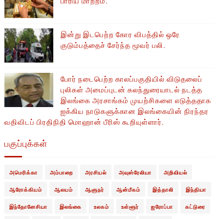
பாரிய மாற்றம்.
இன்று இடபெற்ற கோர விபத்தில் ஒரே
குடும்பத்தைச் சேர்ந்த மூவர் பலி.
போர் நடைபெற்ற காலப்பகுதியில் ​​விடுதலைப்
புலிகள் அமைப்புடன் கலந்துரையாடல் நடத்த
இலங்கை அரசாங்கம் முயற்சிகளை எடுத்ததாக
ஐக்கிய நாடுகளுக்கான இலங்கையின் நிரந்தர
வதிவிடப் பிரதிநிதி மொஹான் பீரிஸ் கூறியுள்ளார்.
பகுப்புக்கள்
அமெரிக்கா
அம்பாறை
அரசியல்
அவுஸ்ரேலியா
அறிவியல்
ஆரோக்கியம்
ஆலயம்
ஆளுநர்
ஆன்மீகம்
இத்தாலி
இந்தியா
இந்தோனேசியா
இலங்கை
உலகம்
உள்ளூர்
ஐரோப்பா
கட்டுரை