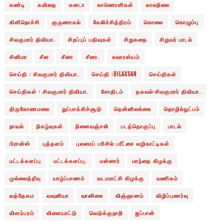
கண்டி
கவிதை
கனடா
காணொளிகள்
காலநிலை
கிளிநொச்சி
குருணாகல்
கேலிச்சித்திரம்
கொலை
கொழும்பு
சிவகுமார் திவியா.
சிறப்புப் பதிவுகள்
சிறுகதை
சிறுவர் பாடல்
சினிமா
சீன
சீனா
சீனா.
சுவாரஸ்யம்
செய்தி : சிவகுமார் திவியா.
செய்தி :DILAXSAN
செய்திகள்
செய்திகள் : சிவகுமார் திவியா.
சோதிடம்
தகவல்-சிவகுமார் திவியா.
திருகோணமலை
துப்பாக்கிச்சூடு
தென்னிலங்கை
தொழில்நுட்பம்
நாவல்
நிகழ்வுகள்
நினைவஞ்சலி
படத்தொகுப்பு
பாடல்
பிரான்ஸ்
புத்தளம்
புலமைப் பரிசில் பரீட்சை வழிகாட்டிகள்
மட்டக்களப்பு
மட்டக்களப்பு.
மன்னார்
மாந்தை கிழக்கு
முல்லைத்தீவு
யாழ்ப்பாணம்
வடமராட்சி கிழக்கு
வணிகம்
வத்தேகம
வவுனியா
வானிலை
விஞ்ஞானம்
விழிப்புணர்வு
விளம்பரம்
விளையாட்டு
வெடுக்குநாறி
ஜப்பான்