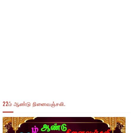
22ம் ஆண்டு நினைவஞ்சலி.